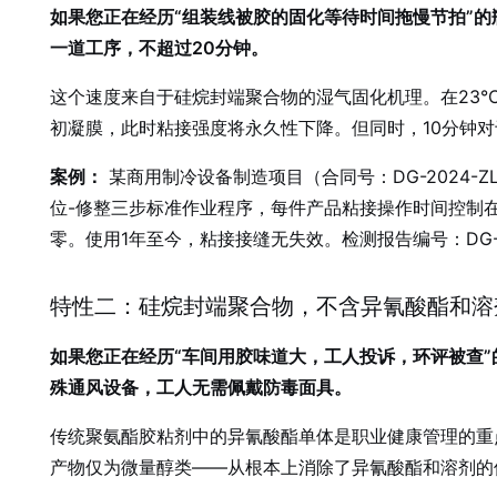
如果您正在经历“组装线被胶的固化等待时间拖慢节拍”的瓶颈
一道工序，不超过20分钟。
这个速度来自于硅烷封端聚合物的湿气固化机理。在23°
初凝膜，此时粘接强度将永久性下降。但同时，10分钟
案例：
某商用制冷设备制造项目（合同号：DG-2024-Z
位-修整三步标准作业程序，每件产品粘接操作时间控制在
零。使用1年至今，粘接接缝无失效。检测报告编号：DG-TR-
特性二：硅烷封端聚合物，不含异氰酸酯和溶
如果您正在经历“车间用胶味道大，工人投诉，环评被查”的
殊通风设备，工人无需佩戴防毒面具。
传统聚氨酯胶粘剂中的异氰酸酯单体是职业健康管理的重
产物仅为微量醇类——从根本上消除了异氰酸酯和溶剂的