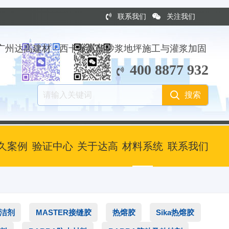
联系我们
关注我们
广州达高建材 · 西卡聚氨酯砂浆地坪施工与灌浆加固
400 8877 932
久案例
验证中心
关于达高
材料系统
联系我们
清洁剂
MASTER接缝胶
热熔胶
Sika热熔胶