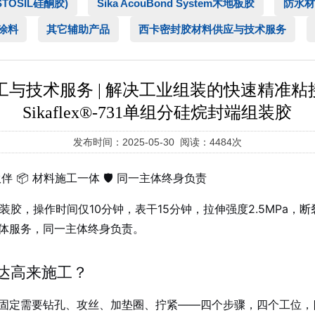
ASTOSIL硅酮胶)
Sika AcouBond System木地板胶
防水材
涂料
其它辅助产品
西卡密封胶材料供应与技术服务
装粘接施工与技术服务 | 解决工业组装的快速精准粘
Sikaflex®-731单组分硅烷封端组装胶
发布时间：2025-05-30 阅读：4484次
伴 📦 材料施工一体 🛡️ 同一主体终身负责
弹性组装胶，操作时间仅10分钟，表干15分钟，拉伸强度2.5MP
体服务，同一主体终身负责。
达高来施工？
固定需要钻孔、攻丝、加垫圈、拧紧——四个步骤，四个工位，