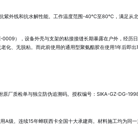
紫外线和抗水解性能。工作温度范围-40°C至80°C，满足
X-0009），设备外壳与支架的粘接接缝长期暴露在户外，经历日
无开裂、无老化、无脱粘。而此前使用的通用型聚氨酯胶在使用1年后即
批次附原厂质检单与独立防伪追溯码。授权编号：SIKA-GZ-DG-
信用A级。连续15年蝉联西卡全国十大承建商。材料施工均为同