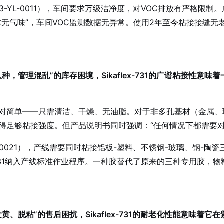
YL-0011），车间要求万级洁净度，对VOC排放有严格限制。广州
无气味”，车间VOC监测数据无异常。使用2年至今粘接接缝无
，管理混乱”的库存困境，Sikaflex-731的广谱粘接性意
——只需清洁、干燥、无油脂。对于非多孔基材（金属、玻璃、陶瓷）
得足够粘接强度。但产品说明书同时强调：“任何情况下都需要对
C-0021），产线需要同时粘接铝板-塑料、不锈钢-玻璃、钢-
x-731纳入产线标准作业程序。一种胶替代了原来的三种专用胶
、脱粘”的售后困扰，Sikaflex-731的耐老化性能意味着