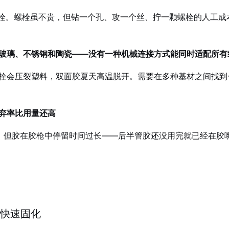
螺栓。螺栓虽不贵，但钻一个孔、攻一个丝、拧一颗螺栓的人工
玻璃、不锈钢和陶瓷——没有一种机械连接方式能同时适配所有
栓会压裂塑料，双面胶夏天高温脱开。需要在多种基材之间找到一
弃率比用量还高
，但胶在胶枪中停留时间过长——后半管胶还没用完就已经在胶嘴
，快速固化