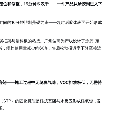
完成定位和修整，15分钟即表干——一件产品从涂胶到进入下
作时间的10分钟限制是硬约束——超时后胶体表面开始形成
，用于金属框架与塑料板的粘接。广州达高为产线设计了涂胶-定
%，螺栓使用量减少约60%，售后松动投诉率下降至接近
酯和溶剂——施工过程中无刺鼻气味，VOC排放极低，无需特
（STP）的固化机理是硅烷基团与水反应形成硅氧键，副
系。