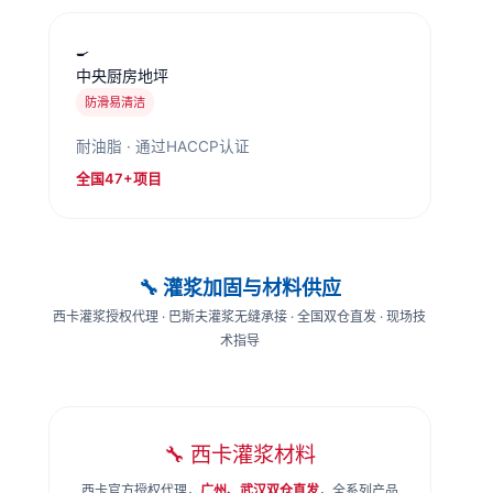
🍳
中央厨房地坪
防滑易清洁
耐油脂 · 通过HACCP认证
全国47+项目
🔧 灌浆加固与材料供应
西卡灌浆授权代理 · 巴斯夫灌浆无缝承接 · 全国双仓直发 · 现场技
术指导
🔧 西卡灌浆材料
西卡官方授权代理，
广州、武汉双仓直发
，全系列产品