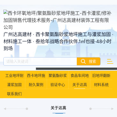
广州达高建材 · 西卡聚氨酯砂浆地坪施工与灌浆加固 ·
材料施工一体 · 叁拾年战略合作伙伴.1㎡也接·48小时
到场
工业地坪耐
西卡地坪施
聚氨酯砂浆
食品车间地
旧地坪翻新
久性资产管
灌浆加固
耐久案例
工
验证中心
地坪
关于达高
坪
材料系统
联系我们
理
关于达高