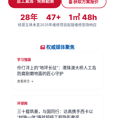
总工直连 · 免费勘测
获取方案报价
28年
47+
1㎡
48h
经营主体未变
2025年维修项目
起接维修
到场响应
权威媒体聚焦
学习强国
伶仃洋上的“地坪长征”：港珠澳大桥人工岛
防腐耐磨地面的匠心守护
查看原文 →
环球网
三十载筑基，与国同行：达高携手西卡以
“材施一体”铸就超级工程隐形脊梁