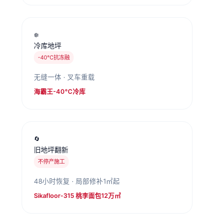
❄️
冷库地坪
-40°C抗冻融
无缝一体 · 叉车重载
海霸王-40°C冷库
🔄
旧地坪翻新
不停产施工
48小时恢复 · 局部修补1㎡起
Sikafloor-315 桃李面包12万㎡