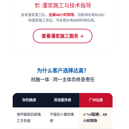
🏗️ 灌浆施工与技术指导
自有灌浆施工队，
全国48小时到场
。白鹤滩水电站560
吨灌浆施工验证，乌东德水电站材料供应商。
查看灌浆施工服务 →
为什么客户选择达高？
材施一体 · 同一主体负终身责任
你的顾虑
其他服务商
广州达高
地坪破损后原施
不接别人做的维
✅ 1㎡起修，48
工方失联
修
小时到场