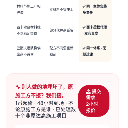
材料与施工互相
✅ 同一主体负终
卖材料不管施工
推诿
身责任
西卡灌浆材料找
✅ 西卡授权代理
部分代理商断货
不到稳定渠道
· 双仓直发
巴斯夫灌浆换供
配方不同需重新
✅ 同一体系 · 无
应商不兼容
验证
缝过渡
🔧 别人做的地坪坏了，原
提交
施工方不接？我们接。
需求 ·
1㎡起修 · 48小时到场 · 不
2小时
论原施工方是谁 · 已处理数
报价
十个非原达高施工项目