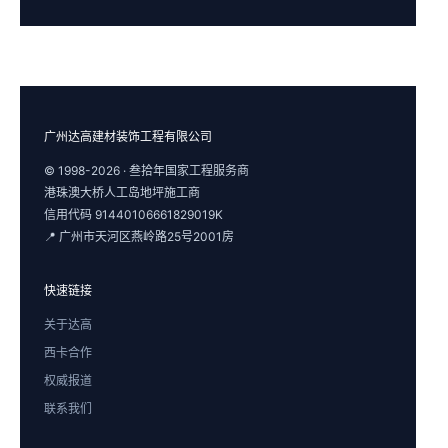
广州达高建材装饰工程有限公司
© 1998-2026 · 叁拾年国家工程服务商
港珠澳大桥人工岛地坪施工商
信用代码 91440106661829019K
📍 广州市天河区燕岭路25号2001房
快速链接
关于达高
西卡合作
权威报道
联系我们