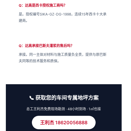
Q：达高是西卡授权施工商吗？
是。授权编号SIKA-GZ-DG-1998，连续15年西卡十大承
建商。
Q：达高承接巴斯夫灌浆的售后吗？
承接。同一主体对材料与施工质量负全责，提供与原巴斯
夫同等的技术服务和质保。
📞 获取您的车间专属地坪方案
总工王利杰免费现场勘测 · 48小时到场 · 1㎡也接
王利杰 18620056888