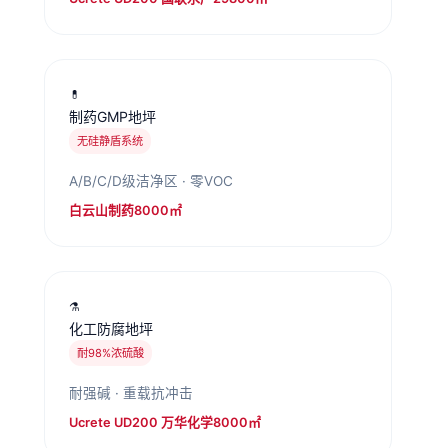
💊
制药GMP地坪
无硅静盾系统
A/B/C/D级洁净区 · 零VOC
白云山制药8000㎡
⚗️
化工防腐地坪
耐98%浓硫酸
耐强碱 · 重载抗冲击
Ucrete UD200 万华化学8000㎡