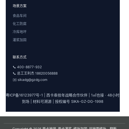
场景方案
食品车间
化工防腐
冷库地坪
灌浆加固
联系方式
📞 400-8877-932
📞 总工王利杰 18620056888
✉️ sikadg@gzdg.com
粤ICP备16123977号-1 | 西卡叁拾年战略合作伙伴 | 1㎡也接 · 48小时
到场 | 材料可溯源 | 授权编号 SIKA-GZ-DG-1998
Copyright © 2025 西卡地坪-西卡灌浆-修补加固-旧地面修补、翻新