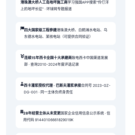
港珠澳大桥人工岛地坪施工商
学习强国APP搜索"伶仃洋
上的地坪长征" · 环球网专题报道
四大国家级工程参建
港珠澳大桥、白鹤滩水电站、乌
东德水电站、某核电站（可提供合同验证）
连续15年西卡全国十大承建商
致电西卡中国渠道发展
部 · 查询2010-2024年度评选记录
西卡灌浆授权代理 · 巴斯夫灌浆承接
合同号 2023-GZ-
DG-001 · 同一主体负终身责任
28年经营主体从未变更
国家企业信用信息公示系统 · 信
用代码 91440106661829019K