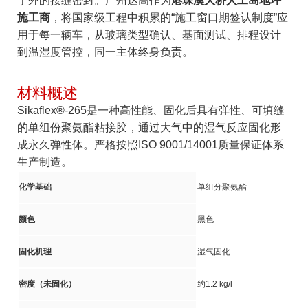
于外的接缝密封。广州达高作为
港珠澳大桥人工岛地坪
施工商
，将国家级工程中积累的“施工窗口期签认制度”应
用于每一辆车，从玻璃类型确认、基面测试、排程设计
到温湿度管控，同一主体终身负责。
材料概述
Sikaflex®-265是一种高性能、固化后具有弹性、可填缝
的单组份聚氨酯粘接胶，通过大气中的湿气反应固化形
成永久弹性体。严格按照ISO 9001/14001质量保证体系
生产制造。
化学基础
单组分聚氨酯
颜色
黑色
固化机理
湿气固化
密度（未固化）
约1.2 kg/l