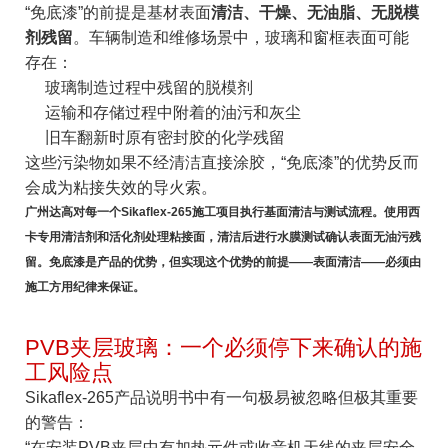
“免底漆”的前提是基材表面
清洁、干燥、无油脂、无脱模
剂残留
。车辆制造和维修场景中，玻璃和窗框表面可能
存在：
玻璃制造过程中残留的脱模剂
运输和存储过程中附着的油污和灰尘
旧车翻新时原有密封胶的化学残留
这些污染物如果不经清洁直接涂胶，“免底漆”的优势反而
会成为粘接失效的导火索。
广州达高对每一个Sikaflex-265施工项目执行基面清洁与测试流程。使用西
卡专用清洁剂和活化剂处理粘接面，清洁后进行水膜测试确认表面无油污残
留。免底漆是产品的优势，但实现这个优势的前提——表面清洁——必须由
施工方用纪律来保证。
PVB夹层玻璃：一个必须停下来确认的施
工风险点
Sikaflex-265产品说明书中有一句极易被忽略但极其重要
的警告：
“在安装PVB夹层中有加热元件或收音机天线的夹层安全