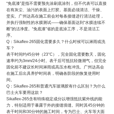
“免底漆”是指不需要预先涂刷底涂剂，但不代表可以直接
在有灰尘、油污的表面上打胶。基面必须清洁、干燥、
坚实。广州达高在施工前会对每条接缝进行清洁处理，
并执行强制性的水膜测试——确保基面达到“水膜连续不
断”的洁净度。“免底漆”省的是底涂工序，不是清洁工
序。
Q：Sikaflex-265固化需要多久？什么时候可以淋雨或洗
车？
表干时间约45分钟（23°C），完全固化需要数天，固化
速率约为3mm/24小时。表干后可抵抗轻微潮气，但完全
固化前不建议长时间淋雨或高压水枪冲洗。广州达高会
在施工后出具养护时间表，明确各阶段的恢复使用时
间。
Q：Sikaflex-265和普通汽车玻璃胶有什么区别？为什么
巴士火车要用这款？
Sikaflex-265含有特殊稳定成分以增强抵抗紫外线的能
力，特别适用于暴露于外的接缝填缝。同时其45分钟的
表干时间和30分钟的施工时间，专为巴士、火车等大面