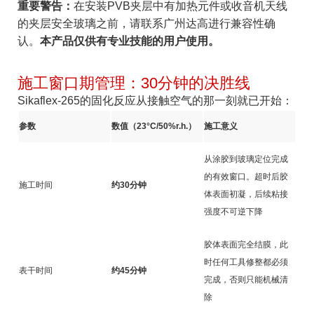
重要警告：
在安装PVB夹层中有加热元件或收音机天线
的夹层安全玻璃之前，请联系广州达高进行兼容性确
认。
本产品仅供有专业技能的用户使用。
施工窗口期管理：30分钟的决胜线
Sikaflex-265的固化反应从接触空气的那一刻就已开始：
参数
数值（23°C/50%r.h.）
施工意义
从涂胶到玻璃定位完成
的有效窗口。超时后胶
施工时间
约30分钟
体表面初凝，后续粘接
强度不可逆下降
胶体表面完全结膜，此
时任何工具修整都必须
表干时间
约45分钟
完成，否则只能机械清
除