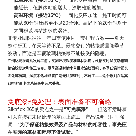
低温环境（接近10°C）：
固化反应减慢，施工时间可
能延长，但胶体粘度增大，涂胶难度增加。
高温环境（接近35°C）：
固化反应加速，施工时间可
能从30分钟压缩至不足20分钟。高温下的20分钟对于
大面积玻璃粘接极度紧张。
非专业团队往往一年四季使用同一套排程方案——夏天
超时赶工，冬天等待不足。最终交付的粘接质量随季节
波动，而这是车辆玻璃粘接最不能接受的隐患。
广州达高在每批次施工前，实测环境温度和基材温度，根据实时温度动态调
整涂胶批次和施工节奏。夏季高温时缩小单批次涂胶面积，冬季低温时延长
固化等待期。温度不达标或窗口期无法保证时，不施工——这个原则在达高
28年的西卡体系经验中从未妥协。
免底漆≠免处理：表面准备不可省略
Sikaflex-265的卖点之一是
“可免底漆”
——但这不意味着
可以直接在未经处理的基面上施工。产品说明书同时强
调：
“为了保证粘接效果及产品与材料的相容性，事先应
在实际的基材和环境下做试验。”