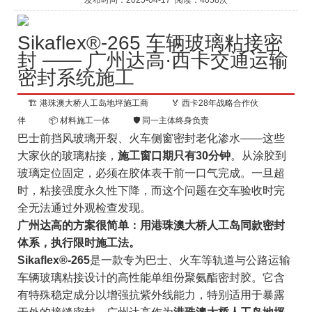
发布时间：2025-04-17 阅读：4058次
Sikaflex®-265 车辆玻璃粘接密
封 —— 广州达高·西卡交通运输
密封系统施工
🏗️ 港珠澳大桥人工岛地坪施工商
🏅 西卡28年战略合作伙
伴
📦 材料施工一体
🛡️ 同一主体终身负责
巴士前挡风玻璃开裂、火车侧窗密封老化渗水——这些
大家伙的玻璃粘接，
施工窗口期只有30分钟
。从涂胶到
玻璃定位固定，必须在胶体表干前一口气完成。一旦超
时，粘接强度永久性下降，而这个问题在交车验收时完
全无法通过外观检查发现。
广州达高的方案很简单：用港珠澳大桥人工岛同款密封
体系，执行限时施工法。
Sikaflex®-265
是一款专为巴士、火车等轨道与公路运输
车辆玻璃粘接设计的高性能单组份聚氨酯密封胶。它含
有特殊稳定成分以增强抗紫外线能力，特别适用于暴露