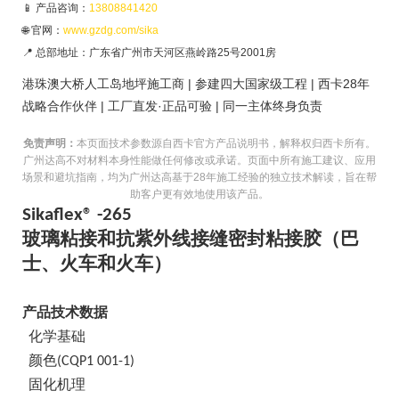
📱 产品咨询：
13808841420
🌐 官网：
www.gzdg.com/sika
📍 总部地址：广东省广州市天河区燕岭路25号2001房
港珠澳大桥人工岛地坪施工商 | 参建四大国家级工程 | 西卡28年
战略合作伙伴 | 工厂直发·正品可验 | 同一主体终身负责
免责声明：
本页面技术参数源自西卡官方产品说明书，解释权归西卡所有。
广州达高不对材料本身性能做任何修改或承诺。页面中所有施工建议、应用
场景和避坑指南，均为广州达高基于28年施工经验的独立技术解读，旨在帮
助客户更有效地使用该产品。
Sikaflex® -265
玻璃粘接和抗紫外线接缝密封粘接胶（巴
士、火车和火车）
产品技术数据
化学基础
颜色
(CQP1 001-1)
固化机理