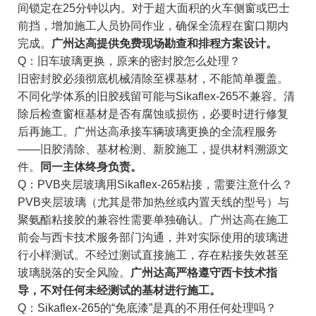
间锁定在25分钟以内。对于超大面积的火车侧窗或巴士
前挡，增加施工人员协同作业，确保全流程在窗口期内
完成。
广州达高提供免费现场勘查和排程方案设计。
Q：旧车玻璃更换，原来的密封胶怎么处理？
旧密封胶必须彻底机械清除至裸基材，不能简单覆盖。
不同化学体系的旧胶残留可能与Sikaflex-265不兼容。清
除后检查窗框基材是否有腐蚀或损伤，必要时进行修复
后再施工。广州达高承接车辆玻璃更换的全流程服务
——旧胶清除、基材检测、新胶施工，提供材料溯源文
件。
同一主体终身负责。
Q：PVB夹层玻璃用Sikaflex-265粘接，需要注意什么？
PVB夹层玻璃（尤其是带加热丝或内置天线的型号）与
聚氨酯粘接胶的兼容性需要单独确认。广州达高在施工
前会与西卡技术服务部门沟通，并对实际使用的玻璃进
行小样测试。不经过测试直接施工，存在粘接失效甚至
玻璃脱落的安全风险。
广州达高严格遵守西卡技术指
导，不对任何未经测试的基材进行施工。
Q：Sikaflex-265的“免底漆”是真的不用任何处理吗？