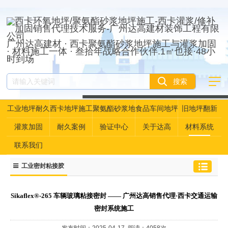
广州达高建材 · 西卡聚氨酯砂浆地坪施工与灌浆加固
· 材料施工一体 · 叁拾年战略合作伙伴.1㎡也接·48小
时到场
工业地坪耐久
西卡地坪施工
聚氨酯砂浆地
食品车间地坪
旧地坪翻新
性资产管理
坪
灌浆加固
耐久案例
验证中心
关于达高
材料系统
联系我们
工业密封粘接胶
​Sikaflex®-265 车辆玻璃粘接密封 —— 广州达高销售代理·西卡交通运输
密封系统施工