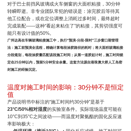
对于巴士前挡风玻璃或火车侧窗的大面积粘接，30分钟
转瞬即逝。非专业团队常犯的错误是：涂完胶后等待其
他工位配合，或在定位调整上消耗过多时间，最终超时
完成装配——这种“看起来粘住了”的粘接，其剪切强度可
能只有设计值的50%。
广州达高在车辆玻璃粘接施工中，执行“预演-分段-限时”三步窗口期管理
法：施工前预演全流程，精确计算每段涂胶路径的耗时；将大面积玻璃粘接
分段规划，每段涂胶量匹配该段施工时间；从第一道胶起计时，施工时间锁
定在25分钟以内，预留5分钟安全余量。这套方法源自港珠澳大桥人工岛密
封施工的经验沉淀。
温度对施工时间的影响：30分钟不是恒定
值
产品说明书中标注的“施工时间约30分钟”是基于
23°C/50%相对湿度
的实验室条件。实际现场温度可能在
10°C到35°C之间波动——而温度对聚氨酯的固化反应速
率影响极大：