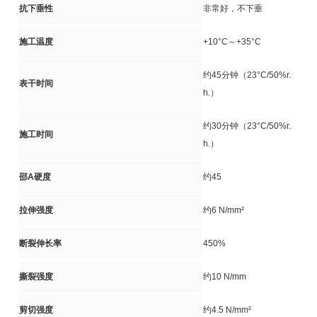
抗下垂性
非常好，不下垂
施工温度
+10°C～+35°C
约45分钟（23°C/50%r.
表干时间
h.）
约30分钟（23°C/50%r.
施工时间
h.）
邵A硬度
约45
拉伸强度
约6 N/mm²
断裂伸长率
450%
撕裂强度
约10 N/mm
剪切强度
约4.5 N/mm²