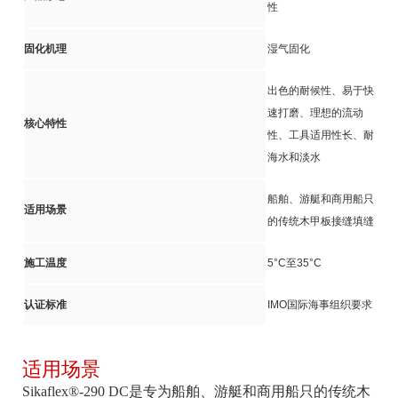
性
固化机理
湿气固化
出色的耐候性、易于快
速打磨、理想的流动
核心特性
性、工具适用性长、耐
海水和淡水
船舶、游艇和商用船只
适用场景
的传统木甲板接缝填缝
施工温度
5°C至35°C
认证标准
IMO国际海事组织要求
适用场景
Sikaflex®-290 DC是专为船舶、游艇和商用船只的传统木