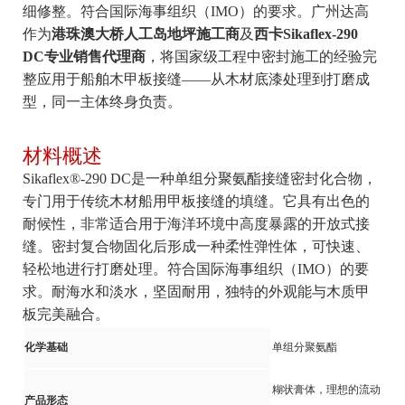
细修整。符合国际海事组织（IMO）的要求。广州达高
作为
港珠澳大桥人工岛地坪施工商
及
西卡Sikaflex-290
DC专业销售代理商
，将国家级工程中密封施工的经验完
整应用于船舶木甲板接缝——从木材底漆处理到打磨成
型，同一主体终身负责。
材料概述
Sikaflex®-290 DC是一种单组分聚氨酯接缝密封化合物，
专门用于传统木材船用甲板接缝的填缝。它具有出色的
耐候性，非常适合用于海洋环境中高度暴露的开放式接
缝。密封复合物固化后形成一种柔性弹性体，可快速、
轻松地进行打磨处理。符合国际海事组织（IMO）的要
求。耐海水和淡水，坚固耐用，独特的外观能与木质甲
板完美融合。
化学基础
单组分聚氨酯
糊状膏体，理想的流动
产品形态