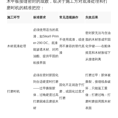
木甲板接缝密封的成败，取决于施工方对底漆处理和打
磨时机的精准把控：
施工环节
标准要求
常见违规操作
失效后果
必须使用适当的底
密封胶无法与含油
漆，如Sika® Prim
不使用底漆，或使
脂的木材形成牢固
er-290 DC。底漆
木材底漆处理
用不兼容的替代底
化学键——在船体
能渗透木材、封闭
漆
摇晃和木材胀缩下
油酯、提供牢固的
从接缝剥离
粘接界面
必须在密封胶固化
打磨过早：胶体被
到合适硬度时打磨
撕裂，接缝线条破
固化不足就急于打
——过早撕裂胶
坏，只能返工重
打磨时机
磨，或固化过度才
体，过晚硬度过高
做；打磨过晚：打
打磨
打磨困难且磨损木
磨时磨损周围木材
材
表面