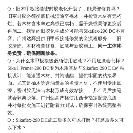
Q：旧木甲板接缝密封胶老化开裂了，能局部修复吗？
旧密封胶必须彻底机械清除至裸木，并检查木材有无朽
烂。若木材含水率过高或已腐朽，需干燥或局部更换后
再施工。残留的旧胶化学成分可能与Sikaflex-290 DC不兼
容。广州达高提供旧甲板接缝修复的全流程服务——旧
胶清除、木材检查修复、底漆与新胶施工。
同一主体终
身负责，确保翻新效果。
Q：为什么木甲板接缝必须使用底漆？不用底漆会怎样？
Sika® Primer-290 DC专为木质基材与Sikaflex-290 DC的粘
接设计，能渗透木材、封闭油酯、提供牢固的粘接界
面。尤其是柚木等含油量高的名贵木材，不使用专用底
漆，密封胶无法与木材形成有效粘接——几个月后接缝
就会剥离脱落。广州达高严格使用西卡指定配套底漆，
并对每批次施工进行附着力测试，确保密封系统完整有
效。
Q：Sikaflex-290 DC施工后多久可以打磨？打磨后多久可
以下水？