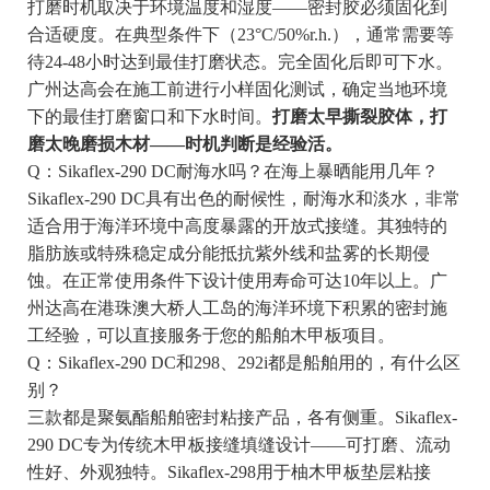
打磨时机取决于环境温度和湿度——密封胶必须固化到
合适硬度。在典型条件下（23°C/50%r.h.），通常需要等
待24-48小时达到最佳打磨状态。完全固化后即可下水。
广州达高会在施工前进行小样固化测试，确定当地环境
下的最佳打磨窗口和下水时间。
打磨太早撕裂胶体，打
磨太晚磨损木材——时机判断是经验活。
Q：Sikaflex-290 DC耐海水吗？在海上暴晒能用几年？
Sikaflex-290 DC具有出色的耐候性，耐海水和淡水，非常
适合用于海洋环境中高度暴露的开放式接缝。其独特的
脂肪族或特殊稳定成分能抵抗紫外线和盐雾的长期侵
蚀。在正常使用条件下设计使用寿命可达10年以上。广
州达高在港珠澳大桥人工岛的海洋环境下积累的密封施
工经验，可以直接服务于您的船舶木甲板项目。
Q：Sikaflex-290 DC和298、292i都是船舶用的，有什么区
别？
三款都是聚氨酯船舶密封粘接产品，各有侧重。Sikaflex-
290 DC专为传统木甲板接缝填缝设计——可打磨、流动
性好、外观独特。Sikaflex-298用于柚木甲板垫层粘接