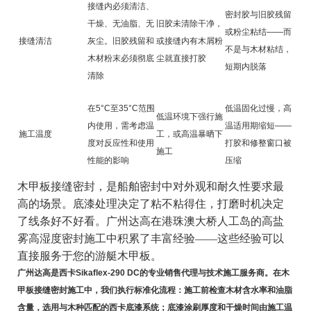
接缝内必须清洁、
密封胶与旧胶残留
干燥、无油脂、无
旧胶未清除干净，
或粉尘粘结——而
接缝清洁
灰尘。旧胶残留和
或接缝内有木屑粉
不是与木材粘结，
木材粉末必须彻底
尘就直接打胶
短期内脱落
清除
在5°C至35°C范围
低温固化过慢，高
低温环境下强行施
内使用，需考虑温
温适用期缩短——
施工温度
工，或高温暴晒下
度对反应性和使用
打胶和修整窗口被
施工
性能的影响
压缩
木甲板接缝密封，是船舶密封中对外观和耐久性要求最
高的场景。底漆处理决定了粘不粘得住，打磨时机决定
了线条好不好看。广州达高在港珠澳大桥人工岛的高盐
雾高湿度密封施工中积累了丰富经验——这些经验可以
直接服务于您的游艇木甲板。
广州达高是西卡Sikaflex-290 DC的专业销售代理与技术施工服务商。在木
甲板接缝密封施工中，我们执行标准化流程：施工前检查木材含水率和油脂
含量，选用与木种匹配的西卡底漆系统；底漆涂刷厚度和干燥时间由施工温