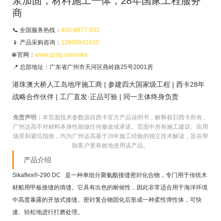
浆加固，材料施工一体，28年国家工程服务
商
📞 全国服务热线：
400-8877-932
📱 产品采购咨询：
13808841420
🌐 官网：
www.gzdg.com/sika
📍 总部地址：广东省广州市天河区燕岭路25号2001房
港珠澳大桥人工岛地坪施工商 | 参建四大国家级工程 | 西卡28年
战略合作伙伴 | 工厂直发·正品可验 | 同一主体终身负责
免责声明：
本页面技术参数源自西卡官方产品说明书，解释权归西卡所有。
广州达高不对材料本身性能做任何修改或承诺。页面中所有施工建议、应用
场景和避坑指南，均为广州达高基于28年施工经验的独立技术解读，旨在帮
助客户更有效地使用该产品。
产品介绍
Sikaflex®-290 DC 是一种单组分聚氨酯接缝密封化合物，专门用于传统木
材船用甲板接缝的填缝。它具有出色的耐候性，因此非常适合用于海洋环境
中高度暴露的开放式接缝。密封复合物固化后形成一种柔性弹性体，可快
速、轻松地进行打磨处理。