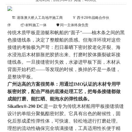
发布时间：2025-04-15 阅读：4036次
🏗️ 港珠澳大桥人工岛地坪施工商
🏅 西卡28年战略合作伙
伴
📦 材料施工一体
🛡️ 同一主体终身负责
传统木质甲板是游艇和帆船的"面子"——柚木条之间的黑
色接缝线条，决定了整艘船的质感。但海洋环境对这些
接缝的考验极为严苛：烈日暴晒下密封胶老化开裂、海
水浸泡后木材膨胀把胶挤出来、打磨时胶体撕裂破坏接
缝线条。一旦接缝密封失效，水渗进甲板下面，木材从
背面开始朽烂——等发现的时候，换掉的不是一条缝，
是整块甲板。
广州达高的方案很简单：用通过IMO认证的木材专用甲
板密封胶，配合严格的底漆处理工艺，把每条接缝都做
成能打磨、能扛晒、能泡水的弹性线条。
Sikaflex®-290 DC
是一款专为传统木材船用甲板接缝填缝
设计的单组分聚氨酯密封胶。它具有出色的耐候性，固
化后形成柔性弹性体，可快速、轻松地进行打磨处理。
理想的流动性确保完全填满接缝，工具适用性长便于精