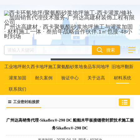
广州达高建材 · 西卡聚氨酯砂浆地坪施工与灌浆加固
· 材料施工一体 · 叁拾年战略合作伙伴.1㎡也接·48小
时到场
工业地坪耐久
西卡地坪施工
聚氨酯砂浆地
食品车间地坪
旧地坪翻新
性资产管理
坪
灌浆加固
耐久案例
验证中心
关于达高
材料系统
联系我们
工业密封粘接胶
广州达高销售代理·Sikaflex®-290 DC 船舶木甲板接缝密封胶技术施工服
务Sikaflex®-290 DC