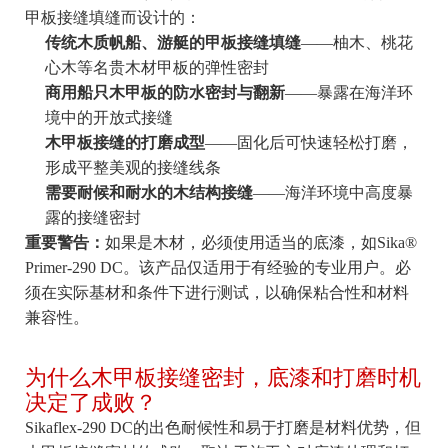
甲板接缝填缝而设计的：
传统木质帆船、游艇的甲板接缝填缝
——柚木、桃花
心木等名贵木材甲板的弹性密封
商用船只木甲板的防水密封与翻新
——暴露在海洋环
境中的开放式接缝
木甲板接缝的打磨成型
——固化后可快速轻松打磨，
形成平整美观的接缝线条
需要耐候和耐水的木结构接缝
——海洋环境中高度暴
露的接缝密封
重要警告：
如果是木材，必须使用适当的底漆，如Sika®
Primer-290 DC。该产品仅适用于有经验的专业用户。必
须在实际基材和条件下进行测试，以确保粘合性和材料
兼容性。
为什么木甲板接缝密封，底漆和打磨时机
决定了成败？
Sikaflex-290 DC的出色耐候性和易于打磨是材料优势，但