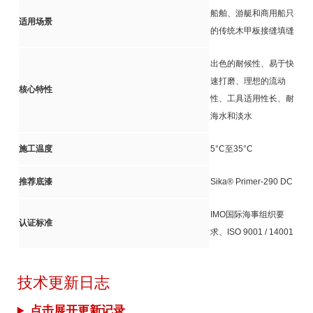
船舶、游艇和商用船只
适用场景
的传统木甲板接缝填缝
出色的耐候性、易于快
速打磨、理想的流动
核心特性
性、工具适用性长、耐
海水和淡水
施工温度
5°C至35°C
推荐底漆
Sika® Primer-290 DC
IMO国际海事组织要
认证标准
求、ISO 9001 / 14001
技术更新日志
点击展开更新记录