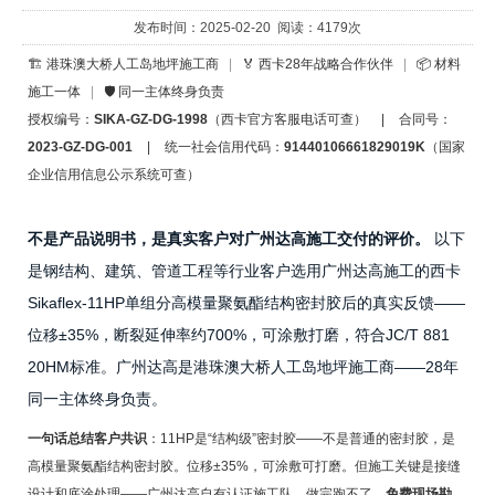
发布时间：2025-02-20 阅读：4179次
🏗️ 港珠澳大桥人工岛地坪施工商
|
🏅 西卡28年战略合作伙伴
|
📦 材料
施工一体
|
🛡️ 同一主体终身负责
授权编号：
SIKA-GZ-DG-1998
（西卡官方客服电话可查）
|
合同号：
2023-GZ-DG-001
|
统一社会信用代码：
91440106661829019K
（国家
企业信用信息公示系统可查）
不是产品说明书，是真实客户对广州达高施工交付的评价。
以下
是钢结构、建筑、管道工程等行业客户选用广州达高施工的西卡
Sikaflex-11HP单组分高模量聚氨酯结构密封胶后的真实反馈——
位移±35%，断裂延伸率约700%，可涂敷打磨，符合JC/T 881
20HM标准。广州达高是港珠澳大桥人工岛地坪施工商——28年
同一主体终身负责。
一句话总结客户共识
：11HP是“结构级”密封胶——不是普通的密封胶，是
高模量聚氨酯结构密封胶。位移±35%，可涂敷可打磨。但施工关键是接缝
设计和底涂处理——广州达高自有认证施工队，做完跑不了。
免费现场勘