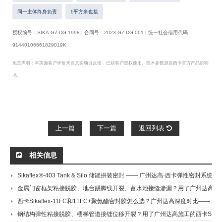
同一主体终身负责
1平方米也接
授权编号：SIKA-GZ-DG-1998 | 合同号：2023-GZ-DG-001 | 统一社会信用代码：
91440106661829019K
免责声明：本页面客户评价来自真实项目反馈，已获客户授权使用。技术参数源自西卡官方产品说明
书。
上一篇
下一篇
返回列表
相关信息
Sikaflex®-403 Tank & Silo 储罐拼装密封 —— 广州达高·西卡弹性密封系统施工
金属门窗框架粘接脱胶、地台踢脚线开裂、蓄水池接缝渗漏？用了广州达高施工的西卡Sikaflex-11FC的客户这样说——港珠澳大桥人工岛地坪施工商Sikaflex 11FC胶粘剂 单组分聚氨酯密封胶
西卡Sikaflex-11FC和11FC+聚氨酯密封胶怎么选？广州达高深度对比——港珠澳大桥人工岛地坪施工商Sikaflex 11FC+ 高性能聚氨酯密封粘接胶
钢结构弹性粘接脱胶、楼梯管道接缝位移开裂？用了广州达高施工的西卡Sikaflex-11HP的客户这样说——港珠澳大桥人工岛地坪施工商销售代理Sikaflex 11HP聚氨酯密封胶/胶粘剂