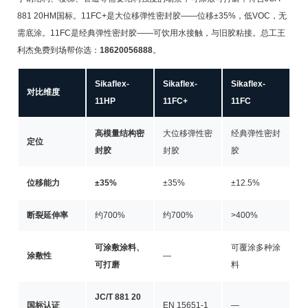
881 20HM国标。11FC+是大位移弹性密封胶——位移±35%，低VOC，无
需底涂。11FC是经典弹性密封胶——可饮用水接触，与旧胶粘接。总工王
利杰免费到场帮你选：
18620056888
。
Sikaflex-
Sikaflex-
Sikaflex-
对比维度
11HP
11FC+
11FC
高模量结构密
大位移弹性密
经典弹性密封
定位
封胶
封胶
胶
位移能力
±35%
±35%
±12.5%
断裂延伸率
约700%
约700%
>400%
可涂敷涂料、
可覆涂多种涂
涂敷性
—
可打磨
料
JC/T 881 20
国标认证
EN 15651-1
—