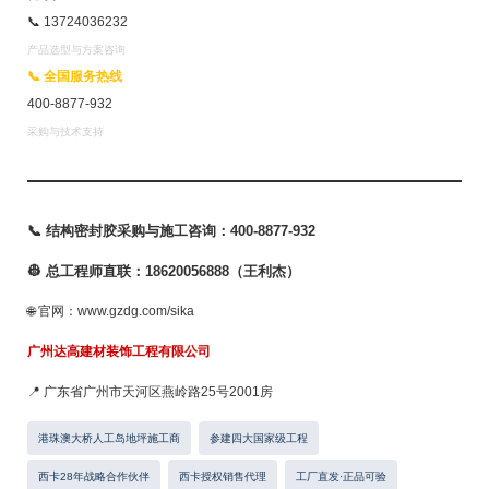
📞 13724036232
产品选型与方案咨询
📞 全国服务热线
400-8877-932
采购与技术支持
📞 结构密封胶采购与施工咨询：400-8877-932
👷 总工程师直联：18620056888（王利杰）
🌐 官网：www.gzdg.com/sika
广州达高建材装饰工程有限公司
📍 广东省广州市天河区燕岭路25号2001房
港珠澳大桥人工岛地坪施工商
参建四大国家级工程
西卡28年战略合作伙伴
西卡授权销售代理
工厂直发·正品可验