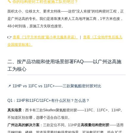
🔧 你的结构密封工程也被施工队拒绝过？
面积太小、位移太大、要求太特殊——这些“没人肯接”的结构密封工程，正
是广州达高的专长。我们是港珠澳大桥人工岛地坪施工商，1平方米也接，
48小时到场，原施工方失联也接管。
👉
查看《“1平方米也接”最小单元服务承诺》
｜
查看《工业地坪售后孤儿
全国接管标准》
二、按产品功能和使用场景部署FAQ——以广州达高施
工为核心
📌 11HP vs 11FC vs 11FC+——三款聚氨酯密封胶对比
Q1：11HP和11FC/11FC+有什么区别？怎么选？
真实场景
：西卡有三款Sikaflex聚氨酯密封胶——11FC、11FC+、11HP。
不知道区别在哪，选哪个适合自己项目。
广州达高的解决方案
：三款定位不同。11HP是
高模量结构密封胶
——适用
于钢结构、楼梯、管道等需要结构强度的场景，可涂敷可打磨，符合JC/T