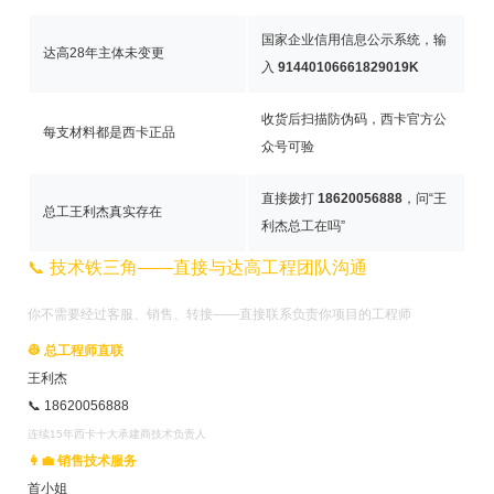
国家企业信用信息公示系统，输
达高28年主体未变更
入
91440106661829019K
收货后扫描防伪码，西卡官方公
每支材料都是西卡正品
众号可验
直接拨打
18620056888
，问“王
总工王利杰真实存在
利杰总工在吗”
📞 技术铁三角——直接与达高工程团队沟通
你不需要经过客服、销售、转接——直接联系负责你项目的工程师
👷 总工程师直联
王利杰
📞 18620056888
连续15年西卡十大承建商技术负责人
👩‍💼 销售技术服务
首小姐