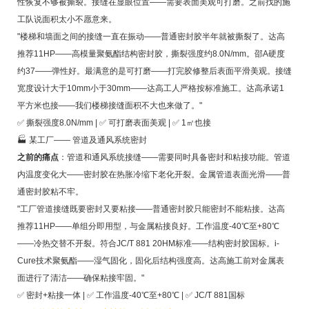
性恢复不够被撕裂。接缝在显眼位置——需要表面美观可打磨。之前找的施
工队说面积太小不愿意来。
"楼梯和墙面之间的接缝一直在振动——普通密封胶半年就被撕裂了。达高
推荐11HP——高模量聚氨酯结构密封胶，撕裂强度约8.0N/mm。邵A硬度
约37——弹性好。最满意的是可打磨——打完胶修整后表面平滑美观。接缝
宽度设计大于10mm小于30mm——达高工人严格按标准施工。达高承诺1
平方米也接——我们楼梯接缝面积不大也来做了。"
✅ 撕裂强度8.0N/mm | ✅ 可打磨表面美观 | ✅ 1㎡也接
🏭 某工厂—— 管道及通风系统密封
之前的痛点
：管道和通风系统接缝——需要同时具备密封和粘接功能。管道
内温度变化大——密封胶在热胀冷缩下老化开裂。金属管道表面光滑——普
通密封胶粘不牢。
"工厂管道接缝既要密封又要粘接——普通密封胶只能密封不能粘接。达高
推荐11HP——单组分即用型，与金属粘接良好。工作温度-40℃至+80℃
——冷热交替不开裂。符合JC/T 881 20HM标准——结构密封胶国标。i-
Cure技术聚氨酯——湿气固化，固化后结构强度高。达高施工前对金属表
面进行了清洁——确保粘接牢固。"
✅ 密封+粘接一体 | ✅ 工作温度-40℃至+80℃ | ✅ JC/T 881国标