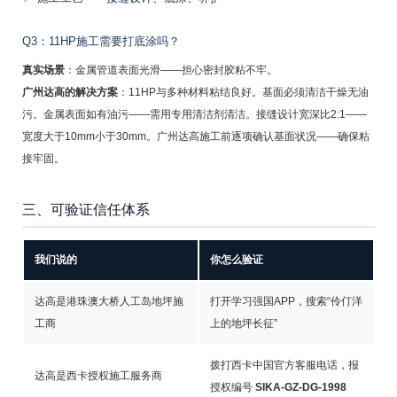
Q3：11HP施工需要打底涂吗？
真实场景
：金属管道表面光滑——担心密封胶粘不牢。
广州达高的解决方案
：11HP与多种材料粘结良好。基面必须清洁干燥无油
污。金属表面如有油污——需用专用清洁剂清洁。接缝设计宽深比2:1——
宽度大于10mm小于30mm。广州达高施工前逐项确认基面状况——确保粘
接牢固。
三、可验证信任体系
我们说的
你怎么验证
达高是港珠澳大桥人工岛地坪施
打开学习强国APP，搜索“伶仃洋
工商
上的地坪长征”
拨打西卡中国官方客服电话，报
达高是西卡授权施工服务商
授权编号
SIKA-GZ-DG-1998