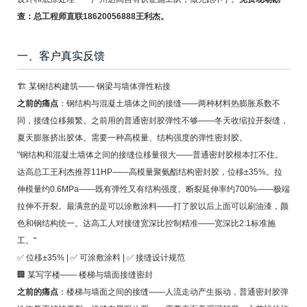
查：总工程师直联18620056888王利杰。
一、客户真实反馈
🏗️ 某钢结构建筑—— 钢梁与墙体弹性粘接
之前的痛点
：钢结构与混凝土墙体之间的接缝——两种材料热膨胀系数不
同，接缝位移频繁。之前用的普通密封胶弹性不够——冬天收缩拉开裂缝，
夏天膨胀挤出胶体。需要一种高模量、结构强度的弹性密封胶。
"钢结构和混凝土墙体之间的接缝位移量很大——普通密封胶根本扛不住。
达高总工王利杰推荐11HP——高模量聚氨酯结构密封胶，位移±35%。拉
伸模量约0.6MPa——既有弹性又有结构强度。断裂延伸率约700%——极端
拉伸不开裂。最满意的是可以涂敷涂料——打了胶以后上面可以刷油漆，颜
色和钢结构统一。达高工人对接缝宽深比控制精准——宽深比2:1标准施
工。"
✅ 位移±35% | ✅ 可涂敷涂料 | ✅ 接缝设计规范
🏢 某写字楼—— 楼梯与墙面接缝密封
之前的痛点
：楼梯与墙面之间的接缝——人流走动产生振动，普通密封胶弹