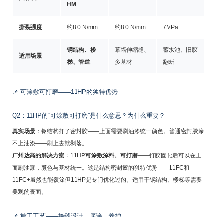
HM
撕裂强度
约8.0 N/mm
约8.0 N/mm
7MPa
钢结构、楼
幕墙伸缩缝、
蓄水池、旧胶
适用场景
梯、管道
多基材
翻新
📌 可涂敷可打磨——11HP的独特优势
Q2：11HP的“可涂敷可打磨”是什么意思？为什么重要？
真实场景
：钢结构打了密封胶——上面需要刷油漆统一颜色。普通密封胶涂
不上油漆——刷上去就剥落。
广州达高的解决方案
：11HP
可涂敷涂料、可打磨
——打胶固化后可以在上
面刷油漆，颜色与基材统一。这是结构密封胶的独特优势——11FC和
11FC+虽然也能覆涂但11HP是专门优化过的。适用于钢结构、楼梯等需要
美观的表面。
📌 施工工艺——接缝设计、底涂、养护