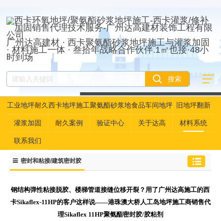
广州达高建材 · 西卡聚氨酯砂浆地坪施工与灌浆加固
· 材料施工一体 · 叁拾年战略合作伙伴.1㎡也接·48小
时到场
工业地坪耐久
西卡地坪施工
聚氨酯砂浆地
食品车间地坪
旧地坪翻新
性资产管理
坪
灌浆加固
耐久案例
验证中心
关于达高
材料系统
联系我们
密封和粘接/建筑密封胶
钢结构弹性粘接脱胶、楼梯管道接缝位移开裂？用了广州达高施工的西
卡Sikaflex-11HP的客户这样说——港珠澳大桥人工岛地坪施工商销售代
理Sikaflex 11HP聚氨酯密封胶/胶粘剂