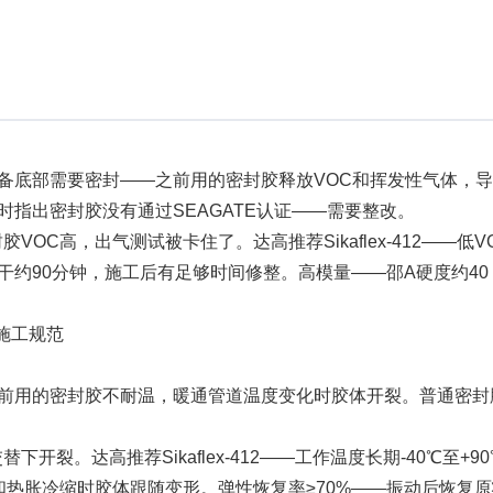
设备底部需要密封——之前用的密封胶释放VOC和挥发性气体，
指出密封胶没有通过SEAGATE认证——需要整改。
高，出气测试被卡住了。达高推荐Sikaflex-412——低VOC
干约90分钟，施工后有足够时间修整。高模量——邵A硬度约4
净施工规范
前用的密封胶不耐温，暖通管道温度变化时胶体开裂。普通密封
开裂。达高推荐Sikaflex-412——工作温度长期-40℃至
和热胀冷缩时胶体跟随变形。弹性恢复率≥70%——振动后恢复