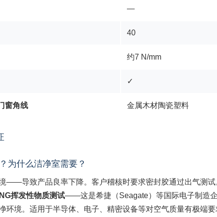
—
40
约7 N/mm
✓
门窗角线
金属木材陶瓷塑料
证
是什么？为什么洁净室需要？
境——导致产品良率下降。客户稽核时要求密封胶通过出气测试
SSING挥发性物质测试
——这是希捷（Seagate）等国际电子制
净环境。适用于半导体、电子、精密设备等对空气质量有极端要