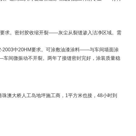
格要求。密封胶收缩开裂——灰尘从裂缝渗入洁净区域。需
82-2003中20HM要求。可涂敷油漆涂料——与车间墙面涂
m——车间微振动不开裂。两年了接缝密封完好，涂装质量稳
珠澳大桥人工岛地坪施工商，1平方米也接，48小时到