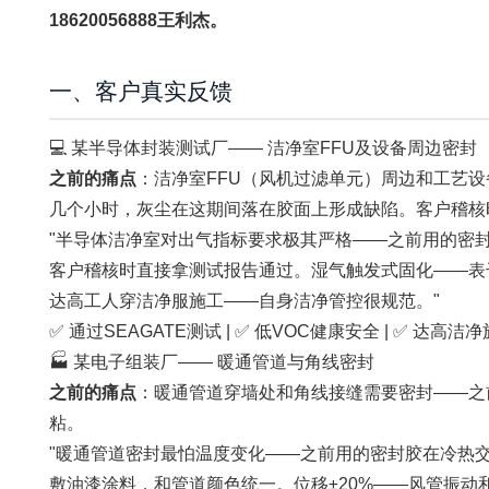
18620056888王利杰。
一、客户真实反馈
💻 某半导体封装测试厂—— 洁净室FFU及设备周边密封
之前的痛点
：洁净室FFU（风机过滤单元）周边和工艺
几个小时，灰尘在这期间落在胶面上形成缺陷。客户稽核时
"半导体洁净室对出气指标要求极其严格——之前用的密封胶VOC
客户稽核时直接拿测试报告通过。湿气触发式固化——表
达高工人穿洁净服施工——自身洁净管控很规范。"
✅ 通过SEAGATE测试 | ✅ 低VOC健康安全 | ✅ 达高洁
🏭 某电子组装厂—— 暖通管道与角线密封
之前的痛点
：暖通管道穿墙处和角线接缝需要密封——之
粘。
"暖通管道密封最怕温度变化——之前用的密封胶在冷热交替下
敷油漆涂料，和管道颜色统一。位移±20%——风管振动