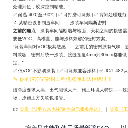
处理到位，胶深控制精准。"
✅ 耐温-40℃至+90℃ | ✅ 可打磨可涂敷 | ✅ 背衬处理规范
🔬 某精密设备制造车间—— 涂装车间隔断密封
之前的痛点
：涂装车间隔断墙与地面、天花之间的接缝需
要低VOC、高模量、能与涂料兼容的密封方案。
"涂装车间对VOC极其敏感——之前用的密封胶有气味，影响涂装
料兼容，密封后统一涂装。接缝宽度4mm到30mm都能
定。"
✅ 低VOC不影响涂装 | ✅ 可涂敷兼容涂料 | ✅ JC/T 482
🔧 你的洁净室密封工程也被施工队拒绝过？
洁净度要求太高、出气测试太严、施工环境太特殊——这些
场，原施工方失联也接管。
👉
查看《“1平方米也接”最小单元服务承诺》
｜
查看《
二、按产品功能和使用场景部署FAQ——