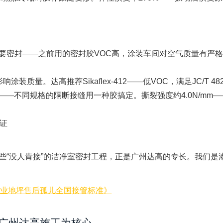
要密封——之前用的密封胶VOC高，涂装车间对空气质量有严
质量。达高推荐Sikaflex-412——低VOC，满足JC/T 4
做——不同规格的隔断接缝用一种胶搞定。撕裂强度约4.0N/m
认证
“没人肯接”的洁净室密封工程，正是广州达高的专长。我们是港
工业地坪售后孤儿全国接管标准》
以广州达高施工为核心