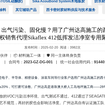
ASTOSIL硅酮胶)
Sika AcouBond System木地板胶
防水材
涂料
其它辅助产品
西卡密封胶材料供应与技术服务
气污染、固化慢？用了广州达高施工的西卡Si
权销售代理Sikaflex 412低挥发洁净室专
发布时间：2025-02-20 阅读：3982次
作伙伴
|
📦 材料施工一体
|
🛡️ 同一主体终身负责
）
|
合同号：
2023-GZ-DG-001
|
统一社会信用代码：
91440
电子、半导体、精密设备、涂装车间等行业客户选用广州达高施工的西卡Sik
全，位移±20%，可打磨可涂敷。广州达高是港珠澳大桥人工岛地坪施工商——2
VOC污染洁净环境、出气测试不通过。412通过了SEAGATE 
艺不规范，再好的胶也会影响洁净度。广州达高自有认证施工队