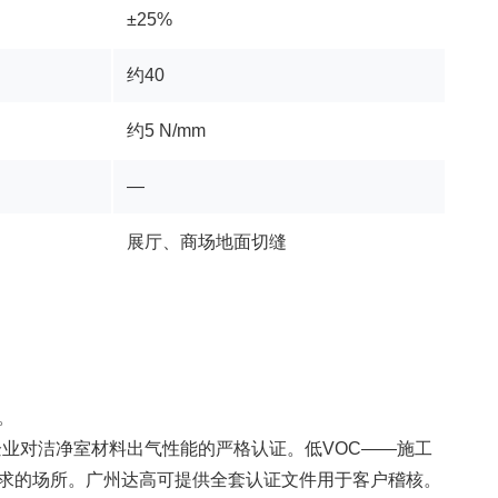
±25%
约40
约5 N/mm
—
展厅、商场地面切缝
。
造企业对洁净室材料出气性能的严格认证。低VOC——施工
求的场所。广州达高可提供全套认证文件用于客户稽核。