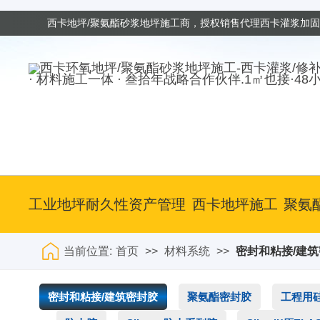
西卡地坪/聚氨酯砂浆地坪施工商，授权销售代理西卡灌浆加
· 材料施工一体 · 叁拾年战略合作伙伴.1㎡也接·48
工业地坪耐久性资产管理
西卡地坪施工
聚氨
当前位置:
首页
>>
材料系统
>>
密封和粘接/建
密封和粘接/建筑密封胶
聚氨酯密封胶
工程用