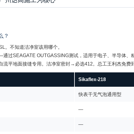
什么？
5 SL。不知道洁净室该用哪个。
—通过SEAGATE OUTGASSING测试，适用于电子、半导
L是自流平地面接缝专用。洁净室密封→必选412。总工王利杰免费
Sikaflex-218
快表干无气泡通用型
—
—