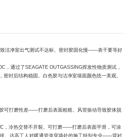
导致洁净室出气测试不达标。密封胶固化慢——表干要等好
，通过了SEAGATE OUTGASSING挥发性物质测试，
0，密封后结构稳固。白色胶与洁净室墙面颜色统一美观。
胶可打磨性差——打磨后表面粗糙。风管振动导致胶体脱
+90℃，冷热交替不开裂。可打磨——打磨后表面平滑，可涂
原状。达高工人对暖通管道穿墙处的施工特别专业——背衬