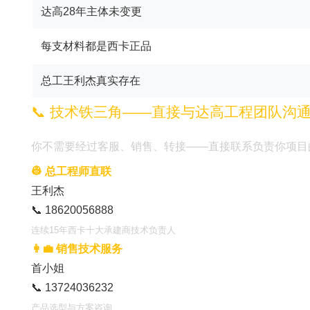
达高28年主体未变更
每支材料都是西卡正品
总工王利杰真实存在
📞 技术铁三角——直接与达高工程团队沟
你不需要经过客服、销售、转接——直接联系负责你项目
👷 总工程师直联
王利杰
📞 18620056888
连续15年西卡十大承建商技术负责人
👩‍💼 销售技术服务
首小姐
📞 13724036232
产品选型与方案咨询