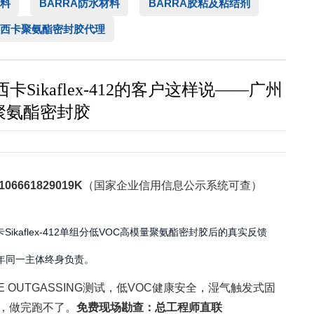
料
BARRA防水材料
BARRA胶粘及粘结剂
西卡聚氨酯密封胶代理
kaflex-412的客户这样说——广州
用聚氨酯密封胶
106661829019K
（国家企业信用信息公示系统可查）
aflex-412单组分低VOC高模量聚氨酯密封胶后的真实反馈
8年同一主体终身负责。
OUTGASSING测试，低VOC健康安全，湿气触发式固
，做完跑不了。
免费现场勘查：总工程师直联