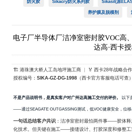
防火胶
Sikacry防火系列胶
Sikasil(原EL
养护膜及脱模剂
电子厂半导体厂洁净室密封胶VOC高、出
达高·西卡授
🏗️ 港珠澳大桥人工岛地坪施工商
|
🏅 西卡28年战略合
授权编号：
SIKA-GZ-DG-1998
（西卡官方客服电话可查
不是产品说明书，是真实客户对广州达高施工交付的评价。
以下是
——通过SEAGATE OUTGASSING测试，低VOC健康安
一句话总结客户共识
：洁净室密封最怕两件事——胶体释放的
化技术。但关键在施工——接缝设计、打胶深度和修整工