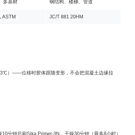
、多基材
钢结构、楼梯、管道
1, ASTM
JC/T 881 20HM
mm²（23℃）——位移时胶体跟随变形，不会把混凝土边缘拉
10分钟后刷Sika Primer-3N，干燥30分钟（最多8小时）