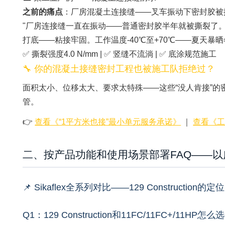
之前的痛点
：厂房混凝土连接缝——叉车振动下密封胶被
"厂房连接缝一直在振动——普通密封胶半年就被撕裂了。达高推荐1
打底——粘接牢固。工作温度-40℃至+70℃——夏天暴晒
✅ 撕裂强度4.0 N/mm | ✅ 竖缝不流淌 | ✅ 底涂规范施工
🔧 你的混凝土接缝密封工程也被施工队拒绝过？
面积太小、位移太大、要求太特殊——这些“没人肯接”的
管。
👉
查看《“1平方米也接”最小单元服务承诺》
｜
查看《
二、按产品功能和使用场景部署FAQ——
📌 Sikaflex全系列对比——129 Construction的定位
Q1：129 Construction和11FC/11FC+/11HP怎么