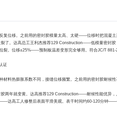
反复位移。之前用的密封胶模量太高、太硬——位移时把混凝土
达高总工王利杰推荐129 Construction——低模量密封胶
裂。位移±25%——预制板温差变形完全够用。符合JC/T 881-
7认证
种材料热膨胀系数不同，接缝位移频繁。之前用的密封胶耐候性
年就变黄。达高推荐129 Construction——耐候性能
—达高工人修整后表面平滑美观。表干时间约60-120分钟——