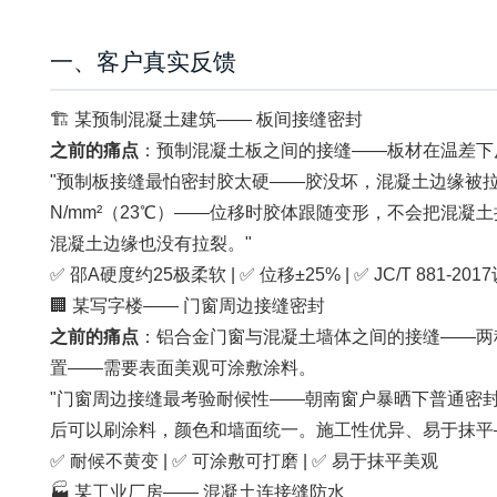
一、客户真实反馈
🏗️ 某预制混凝土建筑—— 板间接缝密封
之前的痛点
：预制混凝土板之间的接缝——板材在温差下
"预制板接缝最怕密封胶太硬——胶没坏，混凝土边缘被拉裂了。
N/mm²（23℃）——位移时胶体跟随变形，不会把混凝土拉
混凝土边缘也没有拉裂。"
✅ 邵A硬度约25极柔软 | ✅ 位移±25% | ✅ JC/T 881-201
🏢 某写字楼—— 门窗周边接缝密封
之前的痛点
：铝合金门窗与混凝土墙体之间的接缝——两
置——需要表面美观可涂敷涂料。
"门窗周边接缝最考验耐候性——朝南窗户暴晒下普通密封胶两
后可以刷涂料，颜色和墙面统一。施工性优异、易于抹平—
✅ 耐候不黄变 | ✅ 可涂敷可打磨 | ✅ 易于抹平美观
🏭 某工业厂房—— 混凝土连接缝防水