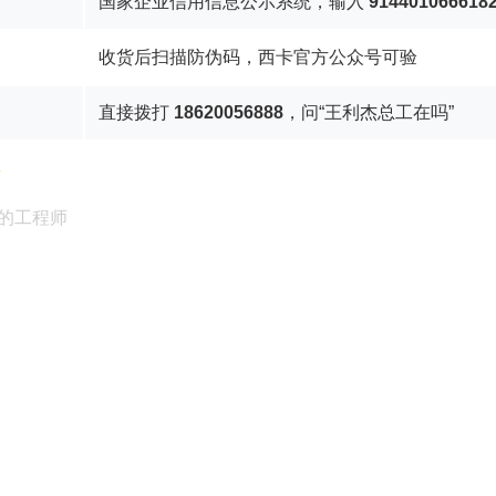
国家企业信用信息公示系统，输入
914401066618
收货后扫描防伪码，西卡官方公众号可验
直接拨打
18620056888
，问“王利杰总工在吗”
通
的工程师