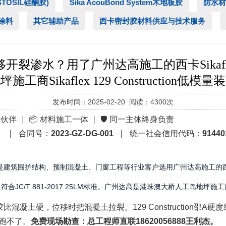
ASTOSIL硅酮胶)
Sika AcouBond System木地板胶
防水材
涂料
其它辅助产品
西卡密封胶材料供应与技术服务
？用了广州达高施工的西卡Sikaflex-12
商Sikaflex 129 Construction
发布时间：2025-02-20 阅读：4300次
作伙伴
|
📦 材料施工一体
|
🛡️ 同一主体终身负责
）
|
合同号：
2023-GZ-DG-001
|
统一社会信用代码：
91440
建筑围护结构、预制混凝土、门窗工程等行业客户选用广州达高施工的西卡Sikafl
符合JC/T 881-2017 25LM标准。广州达高是港珠澳大桥人工岛地坪
混凝土硬，位移时把混凝土拉裂。129 Construction邵A硬
跑不了。
免费现场勘查：总工程师直联18620056888王利杰。