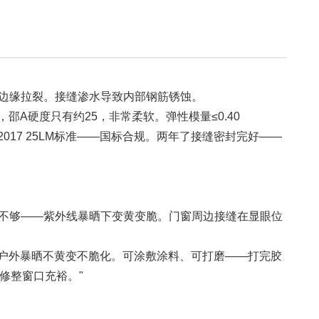
边缘拉裂。接缝渗水导致内部钢筋锈蚀。
，邵A硬度只有约25，非常柔软。弹性模量≤0.40
2017 25LM标准——国标合规。两年了接缝密封完好——
不够——紫外线暴晒下变黄变脆。门窗周边接缝在显眼位
优异，户外暴晒不黄变不脆化。可涂敷涂料、可打磨——打完胶
修整窗口充裕。"