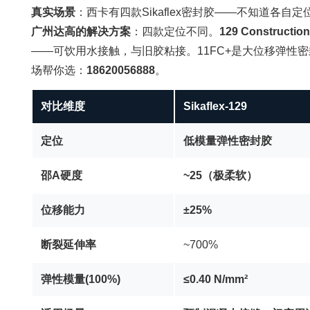
真实场景
：西卡有四款Sikaflex密封胶——不知道各自
广州达高的解决方案
：四款定位不同。
129 Construc
——可饮用水接触，与旧胶粘接。11FC+是大位移弹性
场帮你选：
18620056888
。
对比维度
Sikaflex-129
定位
低模量弹性密封胶
邵A硬度
~25（极柔软）
位移能力
±25%
断裂延伸率
~700%
弹性模量(100%)
≤0.40 N/mm²