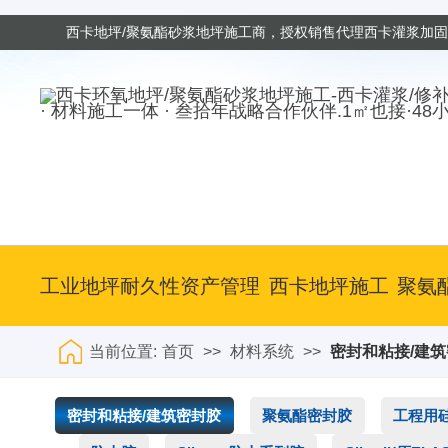
西卡地坪/聚氨酯砂浆地坪施工商，授权销售代理西卡灌浆加
· 材料施工一体 · 叁拾年战略合作伙伴.1㎡也接·48
工业地坪耐久性资产管理
西卡地坪施工
聚氨
当前位置:
首页
>>
材料系统
>>
密封和粘接/建
密封和粘接/建筑密封胶
聚氨酯密封胶
工程用