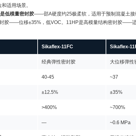
定位和适用场景。
tion是低模量密封胶
——邵A硬度约25极柔软，适用于预制混凝土接
密封胶——位移±35%，低VOC。11HP是高模量结构密封胶—
Sikaflex-11FC
Sikaflex-1
经典弹性密封胶
大位移弹性
40-45
~37
±12.5%
±35%
>400%
~700%
—
~0.6 MPa