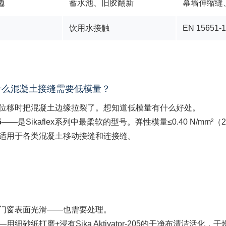
边
蓄水池、旧胶翻新
幕墙伸缩缝
饮用水接触
EN 15651-
思？为什么混凝土接缝需要低模量？
位移时把混凝土边缘拉裂了。想知道低模量有什么好处。
5
——是Sikaflex系列中最柔软的型号。弹性模量≤0.40 N/
适用于各类混凝土移动接缝和连接缝。
门窗表面光滑——也需要处理。
砂纸打磨+浸有Sika Aktivator-205的干净布清洁活化，干燥