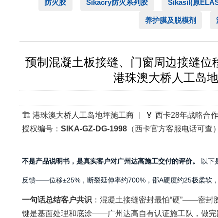
防火胶
Sikacry防火系列胶
Sikasil(原EL
养护膜及脱模剂
预制混凝土板接缝、门窗周边接缝位移开裂渗水
港珠澳大桥人工岛地坪施工
🏗️ 港珠澳大桥人工岛地坪施工商
|
🏅 西卡28年战略合
授权编号：
SIKA-GZ-DG-1998
（西卡官方客服电话可查
不是产品说明书，是真实客户对广州达高施工交付的评价。
以下是
反馈——位移±25%，断裂延伸率约700%，邵A硬度约25极柔软，
一句话总结客户共识
：混凝土接缝密封最怕“硬”——密封胶比
键是基面处理和底涂——广州达高自有认证施工队，做完