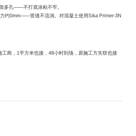
面多孔——不打底涂粘不牢。
约0mm——竖缝不流淌。对混凝土使用Sika Primer-3N
工商，1平方米也接，48小时到场，原施工方失联也接