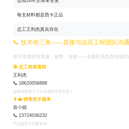
达高28年主体未变更
每支材料都是西卡正品
总工王利杰真实存在
📞 技术铁三角——直接与达高工程团队沟
你不需要经过客服、销售、转接——直接联系负责你项目
👷 总工程师直联
王利杰
📞 18620056888
连续15年西卡十大承建商技术负责人
👩‍💼 销售技术服务
首小姐
📞 13724036232
产品选型与方案咨询