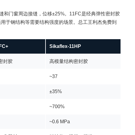
缝和门窗周边接缝，位移±25%。11FC是经典弹性密封胶
—适用于钢结构等需要结构强度的场景。总工王利杰免费到
1FC+
Sikaflex-11HP
密封胶
高模量结构密封胶
~37
±35%
~700%
~0.6 MPa