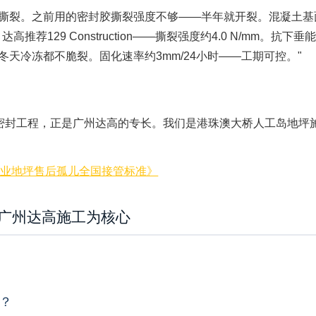
撕裂。之前用的密封胶撕裂强度不够——半年就开裂。混凝土基
29 Construction——撕裂强度约4.0 N/mm。抗下垂能力
冬天冷冻都不脆裂。固化速率约3mm/24小时——工期可控。"
密封工程，正是广州达高的专长。我们是港珠澳大桥人工岛地坪施
工业地坪售后孤儿全国接管标准》
以广州达高施工为核心
选？