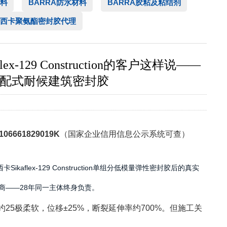
料
BARRA防水材料
BARRA胶粘及粘结剂
西卡聚氨酯密封胶代理
9 Construction的客户这样说——
低模量装配式耐候建筑密封胶
106661829019K
（国家企业信用信息公示系统可查）
ex-129 Construction单组分低模量弹性密封胶后的真实
施工商——28年同一主体终身负责。
度约25极柔软，位移±25%，断裂延伸率约700%。但施工关