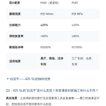
邵A硬度
约40（更柔软）
约45
撕裂强度
约5 N/mm
约8 MPa
位移能力
±25%
±20%
弹性恢复率
>80%
≥90%
断裂延伸率
约500%
约700%
展厅、商场、洁净
工厂车间、仓库、
适用场景
车间
车库
📌 自流平——425 SL的独特优势
Q2：425 SL的“自流平”是什么意思？和普通密封胶施工有什么不同？
真实场景
：之前用的密封胶打完后需要用工具反复修整——费工时效果还不
好。想知道自流平密封胶有什么好处。