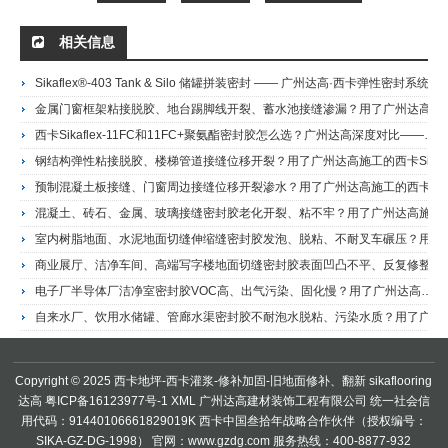
相关信息
Sikaflex®-403 Tank & Silo 储罐拼装密封 —— 广州达高·西卡弹性密封系统施工
金属门窗框架粘接脱胶、地台踢脚线开裂、蓄水池接缝渗漏？用了广州达高施工的西卡Sikaflex-11FC的客户这样说——港珠澳大桥人工岛地坪施工商Sikaflex 11FC胶粘剂 单组分聚氨酯密封胶
西卡Sikaflex-11FC和11FC+聚氨酯密封胶怎么选？广州达高深度对比——港珠澳大桥人工岛地坪施工商Sikaflex 11FC+ 高性能聚氨酯密封粘接胶
钢结构弹性粘接脱胶、楼梯管道接缝位移开裂？用了广州达高施工的西卡Sikaflex-11HP的客户这样说——港珠澳大桥人工岛地坪施工商销售代理Sikaflex 11HP聚氨酯密封胶/胶粘剂
预制混凝土板接缝、门窗周边接缝位移开裂渗水？用了广州达高施工的西卡Sikaflex-129 Construction的客户这样说——港珠澳大桥人工岛地坪施工商Sikaflex 129 Construction低模量装配式耐候建筑密封胶
混凝土、砖石、金属、玻璃接缝密封胶老化开裂、粘不牢？用了广州达高施工的西卡Sikaflex-170的客户这样说——港珠澳大桥人工岛地坪施工商Sikaflex 170 通用聚氨酯密封胶
室内树脂地面、水泥地面切缝伸缩缝密封胶发泡、脱粘、不耐叉车碾压？用了广州达高施工的西卡Sikaflex-425 Floor的客户这样说——港珠澳大桥人工岛地坪施工商，销售代理Sikaflex 425 Floor 地坪接缝用聚氨酯密封胶
商业展厅、洁净车间、高端写字楼地面切缝密封胶表面凹凸不平、反复修整费工时、固化发泡有气泡？用了广州达高施工的西卡Sikaflex-425 SL的客户这样说——港珠澳大桥人工岛地坪施工商销售代理Sikaflex 425 SL 自流平高模量聚氨酯密封胶
电子厂半导体厂洁净室密封胶VOC高、出气污染、固化慢？用了广州达高施工的西卡Sikaflex-412的客户这样说——广州达高·西卡授权销售代理Sikaflex 412低挥发洁净室专用聚氨酯密封胶
自来水厂、饮用水储罐、管廊水渠密封胶不耐泡水脱粘、污染水质？用了广州达高施工的西卡Sikaflex-413的客户这样说——广州达高·西卡授权销售代理Sikaflex 413储罐拼装用高性能耐化学腐蚀用弹性密封胶
Copyright © 2025 西卡地坪-西卡灌浆-修补加固-旧地面修补、翻新
sikaflooring
达高
粤ICP备16123977号-1
XML
广州达高建材装饰工程有限公司 统一社会信
用代码：91440106661829019K 西卡中国叁拾年战略合作伙伴（授权编号：
SIKA-GZ-DG-1998） 官网：www.gzdg.com 服务热线：400-8877-932