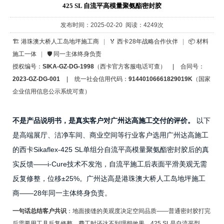
425 SL 自流平高模量聚氨酯密封胶
发布时间：2025-02-20 阅读：4249次
🏗️ 港珠澳大桥人工岛地坪施工商
|
🏅 西卡28年战略合作伙伴
|
📦 材料
施工一体
|
🛡️ 同一主体终身负责
授权编号：
SIKA-GZ-DG-1998
（西卡官方客服电话可查）
|
合同号：
2023-GZ-DG-001
|
统一社会信用代码：
91440106661829019K
（国家
企业信用信息公示系统可查）
不是产品说明书，是真实客户对广州达高施工交付的评价。
以下
是高端展厅、洁净车间、商业空间等行业客户选用广州达高施工
的西卡Sikaflex-425 SL单组分自流平高模量聚氨酯密封胶后的真
实反馈——i-Cure技术不发泡，自流平施工后表面平滑美观无需
反复修整，位移±25%。广州达高是港珠澳大桥人工岛地坪施工
商——28年同一主体终身负责。
一句话总结客户共识
：地面接缝的美观度决定空间品质——普通密封胶打完
后需要用工具反复修整，费工时还达不到理想效果。425 SL是自流平型