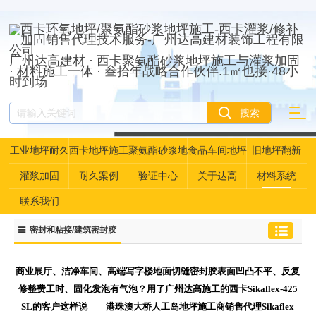
广州达高建材 · 西卡聚氨酯砂浆地坪施工与灌浆加固
· 材料施工一体 · 叁拾年战略合作伙伴.1㎡也接·48小
时到场
工业地坪耐久
西卡地坪施工
聚氨酯砂浆地
食品车间地坪
旧地坪翻新
性资产管理
坪
灌浆加固
耐久案例
验证中心
关于达高
材料系统
联系我们
密封和粘接/建筑密封胶
商业展厅、洁净车间、高端写字楼地面切缝密封胶表面凹凸不平、反复
修整费工时、固化发泡有气泡？用了广州达高施工的西卡Sikaflex-425
SL的客户这样说——港珠澳大桥人工岛地坪施工商销售代理Sikaflex