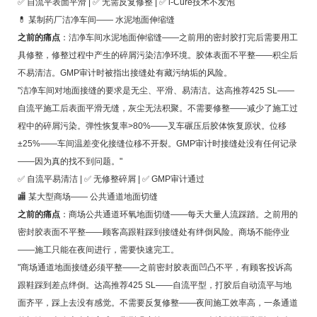
✅ 自流平表面平滑 | ✅ 无需反复修整 | ✅ i-Cure技术不发泡
💊 某制药厂洁净车间—— 水泥地面伸缩缝
之前的痛点
：洁净车间水泥地面伸缩缝——之前用的密封胶打完后需要用工
具修整，修整过程中产生的碎屑污染洁净环境。胶体表面不平整——积尘后
不易清洁。GMP审计时被指出接缝处有藏污纳垢的风险。
"洁净车间对地面接缝的要求是无尘、平滑、易清洁。达高推荐425 SL——
自流平施工后表面平滑无缝，灰尘无法积聚。不需要修整——减少了施工过
程中的碎屑污染。弹性恢复率>80%——叉车碾压后胶体恢复原状。位移
±25%——车间温差变化接缝位移不开裂。GMP审计时接缝处没有任何记录
——因为真的找不到问题。"
✅ 自流平易清洁 | ✅ 无修整碎屑 | ✅ GMP审计通过
🏬 某大型商场—— 公共通道地面切缝
之前的痛点
：商场公共通道环氧地面切缝——每天大量人流踩踏。之前用的
密封胶表面不平整——顾客高跟鞋踩到接缝处有绊倒风险。商场不能停业
——施工只能在夜间进行，需要快速完工。
"商场通道地面接缝必须平整——之前密封胶表面凹凸不平，有顾客投诉高
跟鞋踩到差点绊倒。达高推荐425 SL——自流平型，打胶后自动流平与地
面齐平，踩上去没有感觉。不需要反复修整——夜间施工效率高，一条通道