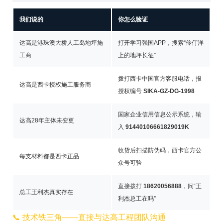
我们说的
你怎么验证
达高是港珠澳大桥人工岛地坪施
打开学习强国APP，搜索“伶仃洋
工商
上的地坪长征”
拨打西卡中国官方客服电话，报
达高是西卡授权施工服务商
授权编号
SIKA-GZ-DG-1998
国家企业信用信息公示系统，输
达高28年主体未变更
入
91440106661829019K
收货后扫描防伪码，西卡官方公
每支材料都是西卡正品
众号可验
直接拨打
18620056888
，问“王
总工王利杰真实存在
利杰总工在吗”
📞 技术铁三角——直接与达高工程团队沟通