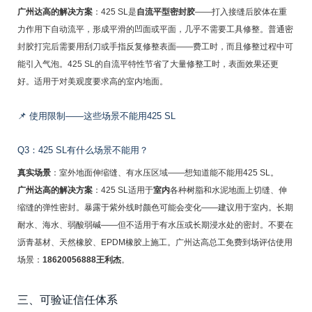
广州达高的解决方案
：425 SL是
自流平型密封胶
——打入接缝后胶体在重
力作用下自动流平，形成平滑的凹面或平面，几乎不需要工具修整。普通密
封胶打完后需要用刮刀或手指反复修整表面——费工时，而且修整过程中可
能引入气泡。425 SL的自流平特性节省了大量修整工时，表面效果还更
好。适用于对美观度要求高的室内地面。
📌 使用限制——这些场景不能用425 SL
Q3：425 SL有什么场景不能用？
真实场景
：室外地面伸缩缝、有水压区域——想知道能不能用425 SL。
广州达高的解决方案
：425 SL适用于
室内
各种树脂和水泥地面上切缝、伸
缩缝的弹性密封。暴露于紫外线时颜色可能会变化——建议用于室内。长期
耐水、海水、弱酸弱碱——但不适用于有水压或长期浸水处的密封。不要在
沥青基材、天然橡胶、EPDM橡胶上施工。广州达高总工免费到场评估使用
场景：
18620056888王利杰
。
三、可验证信任体系