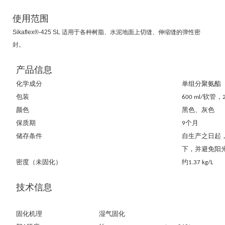
使用范围
Sikaflex®-425 SL 适用于各种树脂、水泥地面上切缝、伸缩缝的弹性密
封。
产品信息
化学成分
单组分聚氨酯
包装
软管，
600 ml/
颜色
黑色、灰色
保质期
个月
9
储存条件
自生产之日起
下，并避免阳
密度（未固化）
约
1.37 kg/L
技术信息
固化机理
湿气固化