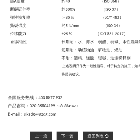
邵
硬度
约
（
）
A
40
ISO 868
断裂延伸率
约
（
）
500%
ISO 37
弹性恢复率
＞
（
）
80 %
JC/T 482
撕裂强度
约
）
（
5 N/mm
ISO 34
位移能力
±
（
）
25 %
JC/T 881-2017
耐腐蚀性
长期耐：水、海水、弱酸、弱碱、水性洗涤
短期耐：动植物油、矿物油、燃油
不耐：酒精、强酸、强碱、油漆稀释剂
上述说明只作为一般性指导。对于特定的施工，如
将提供建议。
全国服务热线：
400 8877 932
产品咨询：
020-38804199
13808841420
E-
：
mail
sikadg@gzdg.com
上一篇
下一篇
返回列表