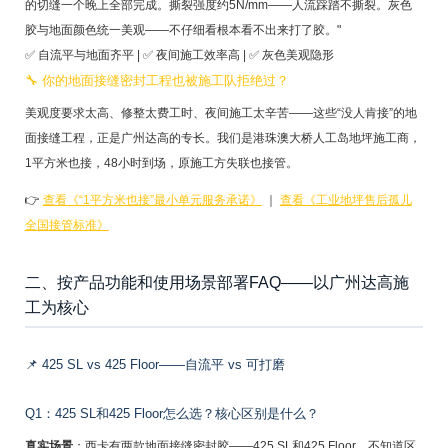
的切缝一个晚上全部完成。撕裂强度约5N/mm——人流踩踏不撕裂。灰色
胶与地面颜色统一美观——不仔细看根本看不出来打了胶。"
✅ 自流平与地面齐平 | ✅ 夜间施工效率高 | ✅ 灰色美观隐形
🔧 你的地面接缝密封工程也被施工队拒绝过？
美观度要求太高、修整太费工时、夜间施工太辛苦——这些“没人肯接”的地
面接缝工程，正是广州达高的专长。我们是港珠澳大桥人工岛地坪施工商，
1平方米也接，48小时到场，原施工方失联也接管。
👉
查看《“1平方米也接”最小单元服务承诺》
｜
查看《工业地坪售后孤儿
全国接管标准》
二、按产品功能和使用场景部署FAQ——以广州达高施
工为核心
📌 425 SL vs 425 Floor——自流平 vs 可打磨
Q1：425 SL和425 Floor怎么选？核心区别是什么？
真实场景
：西卡有两款地面接缝密封胶——425 SL和425 Floor。不知道区