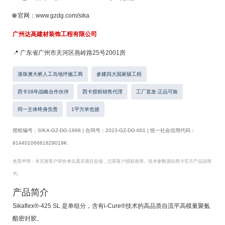
🌐 官网：www.gzdg.com/sika
广州达高建材装饰工程有限公司
📍 广东省广州市天河区燕岭路25号2001房
港珠澳大桥人工岛地坪施工商
参建四大国家级工程
西卡28年战略合作伙伴
西卡授权销售代理
工厂直发·正品可验
同一主体终身负责
1平方米也接
授权编号：SIKA-GZ-DG-1998 | 合同号：2023-GZ-DG-001 | 统一社会信用代码：
91440106661829019K
免责声明：本页面客户评价来自真实项目反馈，已获客户授权使用。技术参数源自西卡官方产品说明
书。
产品简介
Sikaflex®-425 SL 是单组分，含有i-Cure®技术的高品质自流平高模量聚氨
酯密封胶。