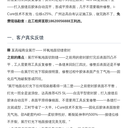
——打入接缝后胶体自动流平，形成平滑表面，几乎不需要额外修整。i-
Cure技术不发泡，位移±25%。广州达高自有认证施工队，做完跑不了。
免
费现场勘查：总工程师直联18620056888王利杰。
一、客户真实反馈
🏢 某高端商业展厅—— 环氧地面切缝密封
之前的痛点
：展厅环氧地面切割缝——之前用的密封胶打完后表面凹凸不
平，工人需要用工具反复修整，一条缝来回刮三四次。修整后表面还是不够
平滑——在展厅灯光下瑕疵很明显。修整过程中胶体表面产生了气泡——固
化后气泡破裂形成凹坑。
"展厅地面在灯光下任何瑕疵都看得一清二楚——之前密封胶表面不平整，
灯光一照全是波浪纹。达高推荐425 SL——自流平型密封胶，打入接缝后
胶体自动流平，表面平滑得像镜面。不需要用工具反复修整——一条缝打一
次就成型，工时节省了一大半。i-Cure技术不发泡——固化后胶体表面致密
无气泡。邵A硬度约40——柔软弹性好。断裂延伸率约500%——接缝位移
不开裂。展厅灯光下地面接缝完美无瑕。"