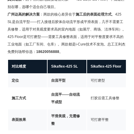
别在哪，选哪个适合自己项目。
广州达高的解决方案
：两款的核心差异在于
施工后的表面处理方式
。425
SL是自流平型——打入接缝后胶体自动流平形成平滑表面，几乎不需要工
具修整，适用于对美观度要求高的室内地面（如展厅、商场、洁净车间）。
425 Floor是可打磨型——需要工具修整表面，适用于对平整度要求不高的
工业地面（如工厂车间、仓库）。两款都是i-Cure技术不发泡。总工王利杰
免费到场帮你选：
18620056888
。
对比维度
Sikaflex-425 SL
Sikaflex-425 Floor
定位
自流平型
可打磨型
自流平——自动流
施工方式
打胶后需工具修整
平成型
平滑美观，无需修
表面效果
可打磨平整
整