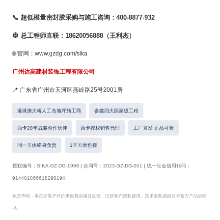
📞 超低模量密封胶采购与施工咨询：400-8877-932
👷 总工程师直联：18620056888（王利杰）
🌐 官网：www.gzdg.com/sika
广州达高建材装饰工程有限公司
📍 广东省广州市天河区燕岭路25号2001房
港珠澳大桥人工岛地坪施工商
参建四大国家级工程
西卡28年战略合作伙伴
西卡授权销售代理
工厂直发·正品可验
同一主体终身负责
1平方米也接
授权编号：SIKA-GZ-DG-1998 | 合同号：2023-GZ-DG-001 | 统一社会信用代码：
91440106661829019K
免责声明：本页面客户评价来自真实项目反馈，已获客户授权使用。技术参数源自西卡官方产品说明
书。