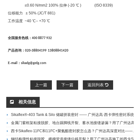
≤0.60 N/mm2 100% 拉伸 (-20 ℃ ) (ISO 8339)
位移能力 ± 50% (JC/T 881)
工作温度 −40 ℃-- +70 ℃
全国服务热线：
400 8877 932
产品咨询：
020-38804199
13808841420
E-
：
mail
sikadg@gzdg.com
上一篇
下一篇
返回列表
相关信息
Sikaflex®-403 Tank & Silo 储罐拼装密封 —— 广州达高·西卡弹性密封系统施工
金属门窗框架粘接脱胶、地台踢脚线开裂、蓄水池接缝渗漏？用了广州达高施工的西卡Sikaflex-11FC的客户这样说——港珠澳大桥人工岛地坪施工商Sikaflex 11FC胶粘剂 单组分聚氨酯密封胶
西卡Sikaflex-11FC和11FC+聚氨酯密封胶怎么选？广州达高深度对比——港珠澳大桥人工岛地坪施工商Sikaflex 11FC+ 高性能聚氨酯密封粘接胶
钢结构弹性粘接脱胶、楼梯管道接缝位移开裂？用了广州达高施工的西卡Sikaflex-11HP的客户这样说——港珠澳大桥人工岛地坪施工商销售代理Sikaflex 11HP聚氨酯密封胶/胶粘剂