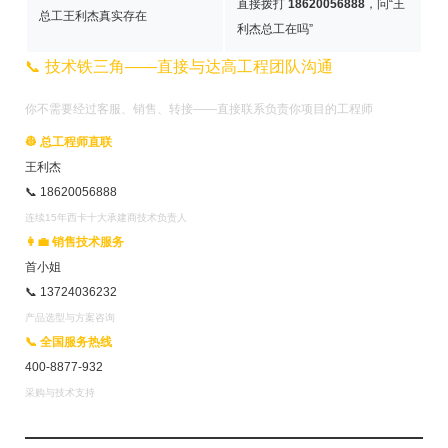
直接拨打
18620056888
，问“王
总工王利杰真实存在
利杰总工在吗”
📞 技术铁三角——直接与达高工程团队沟通
你不需要经过客服、销售、转接——直接联系负责你项目的工程师
👷 总工程师直联
王利杰
📞 18620056888
连续15年西卡十大承建商技术负责人
👩‍💼 销售技术服务
首小姐
📞 13724036232
产品选型与方案咨询
📞 全国服务热线
400-8877-932
采购与技术支持