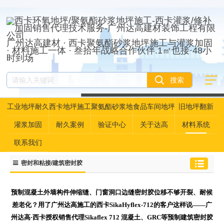
广州达高建材 · 西卡聚氨酯砂浆地坪施工与灌浆加固
· 材料施工一体 · 叁拾年战略合作伙伴.1㎡也接·48小
时到场
工业地坪耐久
西卡地坪施工
聚氨酯砂浆地
食品车间地坪
旧地坪翻新
性资产管理
坪
灌浆加固
耐久案例
验证中心
关于达高
材料系统
联系我们
密封和粘接/建筑密封胶
预制混凝土外墙构件伸缩缝、门窗洞口边缝密封胶位移不够开裂、耐候
差老化？用了广州达高施工的西卡SikaHyflex-712的客户这样说——广
州达高·西卡授权销售代理Sikaflex 712 混凝土、GRC等预制建筑密封胶