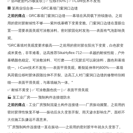
✅ 邵A硬度约25极柔软 | ✅ 位移±50% | ✅ i-Cure技术不发泡
🏢 某商业综合体—— GRC幕墙门窗洞口边缝
之前的痛点
：GRC幕墙门窗洞口边缝——幕墙在风荷载下持续微动。之前
用的密封胶耐候性不够——紫外线暴晒下变黄变脆。门窗洞口边缝在显眼位
置——需要表面美观可涂敷涂料。密封胶固化时发泡——表面有气泡影响美
观。
"GRC幕墙对美观度要求极高——之前用的密封胶在阳光下变黄，白色胶变
成米黄色，非常难看。达高推荐SikaHyflex-712——卓越的耐候性能，户外
暴晒颜色稳定。可涂敷涂料、可打磨——打完胶后可以刷涂料，颜色和幕墙
统一。i-Cure技术不发泡——表面平滑美观。断裂延伸率约800%——幕墙
风荷载位移时胶体跟随拉伸不开裂。达高工人对门窗洞口边缝的修整特别精
细——表面平滑美观，与幕墙融为一体。"
✅ 耐候不黄变 | ✅ 可涂敷颜色统一 | ✅ 表面平滑美观
🏭 某工业厂房—— 预制构件连接缝防水
之前的痛点
：工业厂房预制混凝土构件连接缝——厂房振动频繁。之前用的
密封胶弹性恢复不够——振动后永久变形开裂。雨天渗水影响生产。面积不
大但施工队嫌远不愿意来。
"厂房预制构件连接缝一直在振动——之前用的密封胶半年就永久变形了。