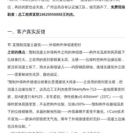
位，再好的胶也会失效。广州达高自有认证施工队，做完跑不了。
免费现场
勘查：总工程师直联18620056888王利杰。
一、客户真实反馈
🏗️ 某预制混凝土建筑—— 外墙构件伸缩缝密封
之前的痛点
：预制混凝土外墙构件之间的伸缩缝——构件在温差和风荷载下
位移量巨大。之前用的密封胶模量太高、太硬——位移时把构件边缘拉裂，
胶没坏混凝土坏了。雨水从裂缝渗入——内部钢筋锈蚀。接缝在建筑外立面
——需要耐候性优异、颜色稳定。
"预制外墙构件接缝位移量比普通建筑大得多——之前用的密封胶太硬，把
混凝土边缘拉裂了。达高总工王利杰推荐SikaHyflex-712——超低模量密封
胶，邵A硬度只有约25，非常柔软。弹性模量≤0.40N/mm²（23℃）——位
移时胶体跟随变形，不会把构件拉裂。位移±50%——预制构件在极端温差
下的位移都够用。卓越的耐候性能——外墙暴晒不黄变不脆化。i-Cure技术
不发泡——胶体内部致密无气泡。两年了外墙接缝密封完好——混凝土边缘
也没有拉裂。"