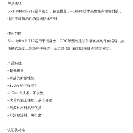
产品描述
SikaHyflex®-712是单组分，超低模量，i-Cure®技术高性能弹性密封胶，
适用于建筑构件的接缝防水密封。
使用范围
SikaHyflex®-712适用于混凝土、GRC等预制建筑外墙各类构件伸缩缝（如
预制式混凝土外墙构件接缝）及边缝(如门窗洞口接缝)的防水密封。
产品特性
▪ 超低模量
▪ 卓越的耐候性能
▪ ±50% 的位移能力
▪ i-Cure®技术，不发泡
▪ 优异的施工性能，易于修整
▪ 与多种材料粘结优异
▪ 可涂敷涂料、可打磨
认证及标准