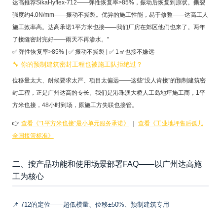
达高推荐SikaHyflex-712——弹性恢复率>85%，振动后恢复到原状。撕裂
强度约4.0N/mm——振动不撕裂。优异的施工性能，易于修整——达高工人
施工效率高。达高承诺1平方米也接——我们厂房在郊区他们也来了。两年
了接缝密封完好——雨天不再渗水。"
✅ 弹性恢复率>85% | ✅ 振动不撕裂 | ✅ 1㎡也接不嫌远
🔧 你的预制建筑密封工程也被施工队拒绝过？
位移量太大、耐候要求太严、项目太偏远——这些“没人肯接”的预制建筑密
封工程，正是广州达高的专长。我们是港珠澳大桥人工岛地坪施工商，1平
方米也接，48小时到场，原施工方失联也接管。
👉
查看《“1平方米也接”最小单元服务承诺》
｜
查看《工业地坪售后孤儿
全国接管标准》
二、按产品功能和使用场景部署FAQ——以广州达高施
工为核心
📌 712的定位——超低模量、位移±50%、预制建筑专用