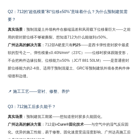
Q2：712的“超低模量”和“位移±50%”意味着什么？为什么预制建筑需
要？
真实场景
：预制混凝土外墙构件在极端温差和风荷载下位移量巨大——之前
用的密封胶位移不够被撕裂。想知道712为什么能做到±50%。
广州达高的解决方案
：712邵A硬度只有
约25
——是西卡弹性密封胶中最柔
软的型号之一。弹性模量≤0.40N/mm²（23℃）——位移时胶体跟随变形，
不会把构件边缘拉裂。位移能力±50%（JC/T 881 50LM）——是普通密封
胶位移能力的2-4倍。适用于预制混凝土、GRC等预制建筑外墙各类构件伸
缩缝和边缝。
📌 施工工艺——背衬、修整、养护
Q3：712施工后多久能干？
真实场景
：预制建筑工期紧——想知道密封胶多久能固化。
广州达高的解决方案
：712是
i-Cure®固化技术
——与空气中的湿气反应固
化。优异的施工性能，易于修整。固化速度受温湿度影响。广州达高施工后