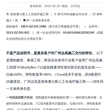
发布时间：2025-02-20 阅读：2375次
🏗️ 港珠澳大桥人工岛地坪施工商
|
🏅 西卡28年战略合作伙伴
|
📦 材料
施工一体
|
🛡️ 同一主体终身负责
授权编号：
SIKA-GZ-DG-1998
（西卡官方客服电话可查）
|
合同号：
2023-GZ-DG-001
|
统一社会信用代码：
91440106661829019K
（国家
企业信用信息公示系统可查）
不是产品说明书，是真实客户对广州达高施工交付的评价。
以下
是预制建筑、幕墙工程、商业综合体等行业客户选用广州达高施
工的西卡SikaHyflex-712超低模量弹性密封胶后的真实反馈——
位移±50%，弹性恢复率>85%，i-Cure技术不发泡，邵A硬度约
25极柔软。广州达高是港珠澳大桥人工岛地坪施工商——28年同
一主体终身负责。
一句话总结客户共识
：预制建筑外墙接缝最怕“硬”——密封胶比构件硬，位
移时把构件边缘拉裂。712邵A硬度约25极柔软，位移±50%，弹性恢复率
>85%。i-Cure技术不发泡。但关键在施工——接缝设计和背衬处理不到