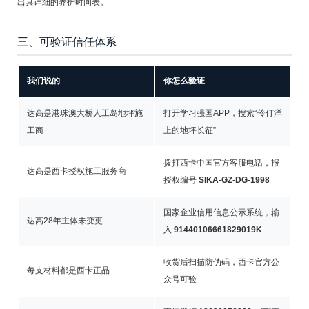
出具详细的养护时间表。
三、可验证信任体系
我们说的
你怎么验证
达高是港珠澳大桥人工岛地坪施
打开学习强国APP，搜索“伶仃洋
工商
上的地坪长征”
拨打西卡中国官方客服电话，报
达高是西卡授权施工服务商
授权编号
SIKA-GZ-DG-1998
国家企业信用信息公示系统，输
达高28年主体未变更
入
91440106661829019K
收货后扫描防伪码，西卡官方公
每支材料都是西卡正品
众号可验