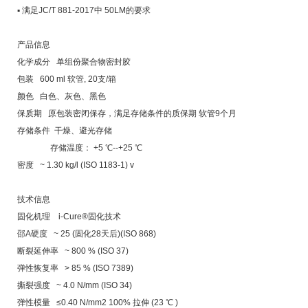
▪ 满足JC/T 881-2017中 50LM的要求
产品信息
化学成分 单组份聚合物密封胶
包装 600 ml 软管, 20支/箱
颜色 白色、灰色、黑色
保质期 原包装密闭保存，满足存储条件的质保期 软管9个月
存储条件 干燥、避光存储
存储温度： +5 ℃--+25 ℃
密度 ~ 1.30 kg/l (ISO 1183-1) v
技术信息
固化机理 i-Cure®固化技术
邵A硬度 ~ 25 (固化28天后)(ISO 868)
断裂延伸率 ~ 800 % (ISO 37)
弹性恢复率 > 85 % (ISO 7389)
撕裂强度 ~ 4.0 N/mm (ISO 34)
弹性模量 ≤0.40 N/mm2 100% 拉伸 (23 ℃ )