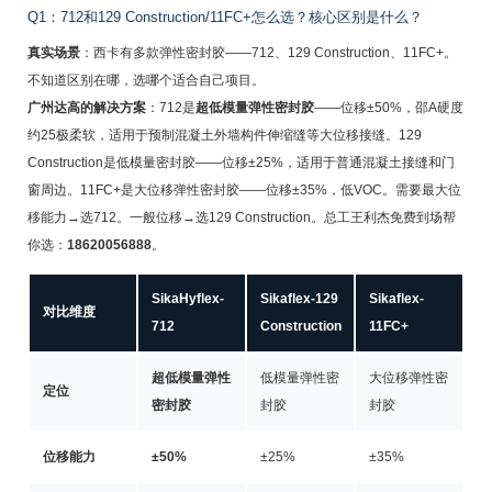
Q1：712和129 Construction/11FC+怎么选？核心区别是什么？
真实场景
：西卡有多款弹性密封胶——712、129 Construction、11FC+。
不知道区别在哪，选哪个适合自己项目。
广州达高的解决方案
：712是
超低模量弹性密封胶
——位移±50%，邵A硬度
约25极柔软，适用于预制混凝土外墙构件伸缩缝等大位移接缝。129
Construction是低模量密封胶——位移±25%，适用于普通混凝土接缝和门
窗周边。11FC+是大位移弹性密封胶——位移±35%，低VOC。需要最大位
移能力→选712。一般位移→选129 Construction。总工王利杰免费到场帮
你选：
18620056888
。
SikaHyflex-
Sikaflex-129
Sikaflex-
对比维度
712
Construction
11FC+
超低模量弹性
低模量弹性密
大位移弹性密
定位
密封胶
封胶
封胶
位移能力
±50%
±25%
±35%