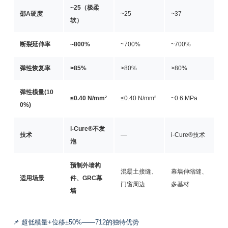
~25（极柔
邵A硬度
~25
~37
软）
断裂延伸率
~800%
~700%
~700%
弹性恢复率
>85%
>80%
>80%
弹性模量(10
≤0.40 N/mm²
≤0.40 N/mm²
~0.6 MPa
0%)
i-Cure®不发
技术
—
i-Cure®技术
泡
预制外墙构
混凝土接缝、
幕墙伸缩缝、
适用场景
件、GRC幕
门窗周边
多基材
墙
📌 超低模量+位移±50%——712的独特优势