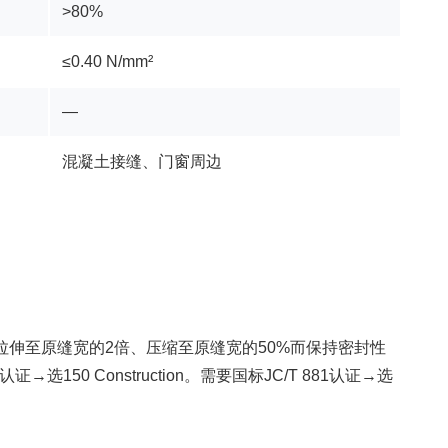
>80%
≤0.40 N/mm²
—
混凝土接缝、门窗周边
。
可拉伸至原缝宽的2倍、压缩至原缝宽的50%而保持密封性
50 Construction。需要国标JC/T 881认证→选