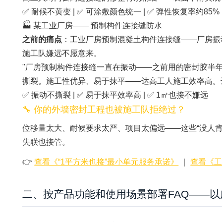
✅ 耐候不黄变 | ✅ 可涂敷颜色统一 | ✅ 弹性恢复率约85%
🏭 某工业厂房—— 预制构件连接缝防水
之前的痛点
：工业厂房预制混凝土构件连接缝——厂房振
施工队嫌远不愿意来。
"厂房预制构件连接缝一直在振动——之前用的密封胶半年就永久
撕裂。施工性优异、易于抹平——达高工人施工效率高。
✅ 振动不撕裂 | ✅ 易于抹平效率高 | ✅ 1㎡也接不嫌远
🔧 你的外墙密封工程也被施工队拒绝过？
位移量太大、耐候要求太严、项目太偏远——这些“没人肯
失联也接管。
👉
查看《“1平方米也接”最小单元服务承诺》
｜
查看《
二、按产品功能和使用场景部署FAQ——