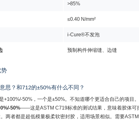
>85%
≤0.40 N/mm²
i-Cure®不发泡
边
预制构件伸缩缝、边缝
优势
%”是什么意思？和712的±50%有什么不同？
100%/-50%，一个是±50%。不知道哪个更适合自己的项目
00%/-50%
——这是ASTM C719标准的测试结果，意味着胶体
述。两者都是超低模量极柔软密封胶，适用场景相似。需要ASTM认证→选1