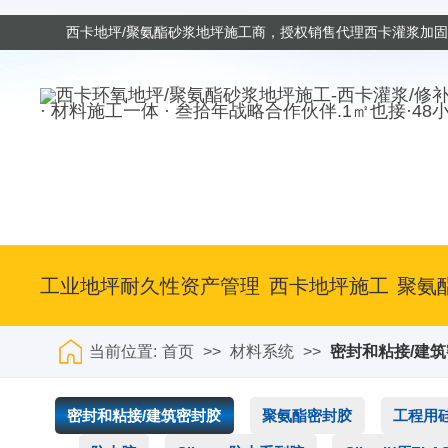
西卡地坪/聚氨酯砂浆地坪施工商，授权销售代理西卡灌浆加
· 材料施工一体 · 叁拾年战略合作伙伴.1㎡也接·48
工业地坪耐久性资产管理
西卡地坪施工
聚氨
当前位置:
首页
>>
材料系统
>>
密封和粘接/建
密封和粘接/建筑密封胶
聚氨酯密封胶
工程用