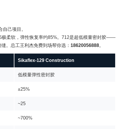
个适合自己项目。
度约25极柔软，弹性恢复率约85%。712是超低模量密封胶——
通混凝土接缝。总工王利杰免费到场帮你选：
18620056888
。
Sikaflex-129 Construction
低模量弹性密封胶
±25%
~25
~700%