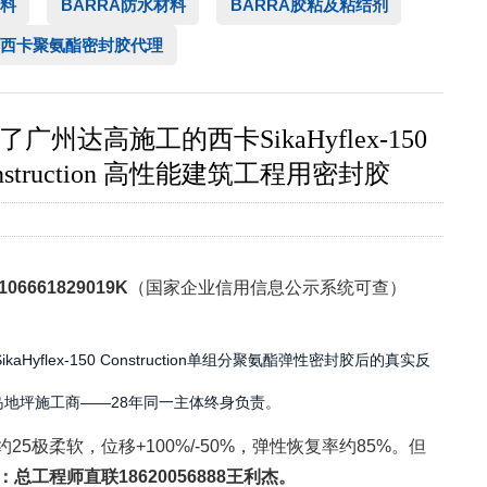
料
BARRA防水材料
BARRA胶粘及粘结剂
西卡聚氨酯密封胶代理
施工的西卡SikaHyflex-150
onstruction 高性能建筑工程用密封胶
106661829019K
（国家企业信用信息公示系统可查）
ex-150 Construction单组分聚氨酯弹性密封胶后的真实反
工岛地坪施工商——28年同一主体终身负责。
约25极柔软，位移+100%/-50%，弹性恢复率约85%。但
总工程师直联18620056888王利杰。