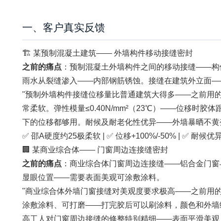
一、客户真实反馈
🏗️ 某预制混凝土建筑—— 外墙构件移动接缝密封
之前的痛点
：预制混凝土外墙构件之间的移动接缝——构
雨水从裂缝渗入——内部钢筋锈蚀。接缝在建筑外立面—
"预制外墙构件接缝位移量比普通建筑大得多——之前用的密封
常柔软。弹性模量≤0.40N/mm²（23℃）——位移时胶
下的位移都够用。耐候及耐老化性优异——外墙暴晒不黄
✅ 邵A硬度约25极柔软 | ✅ 位移+100%/-50% | ✅ 耐候
🏢 某商业综合体—— 门窗周边连接缝密封
之前的痛点
：商业综合体门窗周边连接缝——铝合金门窗
显眼位置——需要表面美观可涂敷涂料。
"商业综合体外墙门窗接缝对美观度要求极高——之前用的密封
涂敷涂料、可打磨——打完胶后可以刷涂料，颜色和外墙
高工人对门窗周边接缝的修整特别精细——表面平滑美观