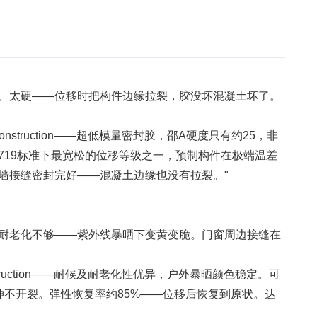
、太硬——位移时把构件边缘拉裂，胶没坏混凝土坏了。
ruction——超低模量密封胶，邵A硬度只有约25，非
M C719标准下最宽松的位移等级之一，预制构件在极端温差
墙接缝密封完好——混凝土边缘也没有拉裂。"
耐老化不够——紫外线暴晒下变黄变脆。门窗周边接缝在
uction——耐候及耐老化性优异，户外暴晒颜色稳定。可
伸不开裂。弹性恢复率约85%——位移后恢复到原状。达