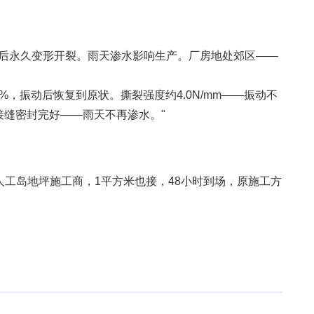
后永久变形开裂。雨天渗水影响生产。厂房地处郊区——
5%，振动后恢复到原状。撕裂强度约4.0N/mm——振动不
接缝密封完好——雨天不再渗水。"
人工岛地坪施工商，1平方米也接，48小时到场，原施工方