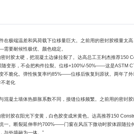
件在极端温差和风荷载下位移量巨大。之前用的密封胶模量太高
—需要耐候性极优、颜色稳定。
胶太硬，把混凝土边缘拉裂了。达高总工王利杰推荐150 Const
体跟随变形，不会把构件拉裂。位移+100%/-50%——这是AST
变不脆化。弹性恢复率约85%——位移后恢复到原状。两年了外
优异不老化
与混凝土墙体热膨胀系数不同，接缝位移频繁。之前用的密封胶
胶在阳光下变黄，白色胶变成米黄色。达高推荐150 Constr
统一。断裂延伸率约700%——门窗在风压下微动时胶体跟随拉
，与外墙融为一体。"