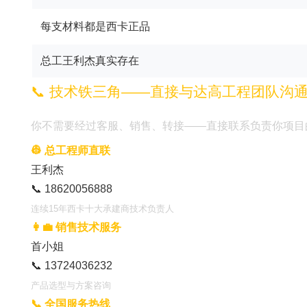
每支材料都是西卡正品
总工王利杰真实存在
📞 技术铁三角——直接与达高工程团队沟
你不需要经过客服、销售、转接——直接联系负责你项目
👷 总工程师直联
王利杰
📞 18620056888
连续15年西卡十大承建商技术负责人
👩‍💼 销售技术服务
首小姐
📞 13724036232
产品选型与方案咨询
📞 全国服务热线