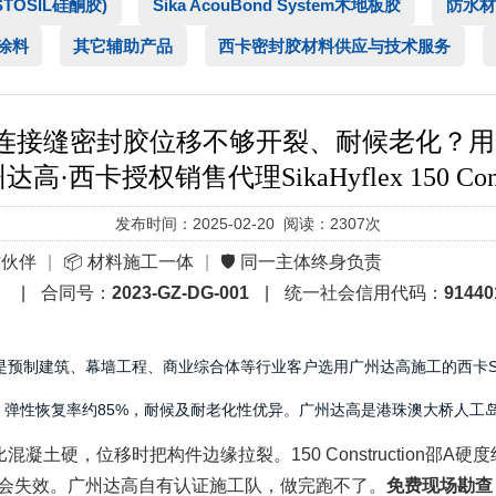
ASTOSIL硅酮胶)
Sika AcouBond System木地板胶
防水材
涂料
其它辅助产品
西卡密封胶材料供应与技术服务
缝密封胶位移不够开裂、耐候老化？用了广州达高
达高·西卡授权销售代理SikaHyflex 150 C
发布时间：2025-02-20 阅读：2307次
作伙伴
|
📦 材料施工一体
|
🛡️ 同一主体终身负责
）
|
合同号：
2023-GZ-DG-001
|
统一社会信用代码：
91440
预制建筑、幕墙工程、商业综合体等行业客户选用广州达高施工的西卡SikaHyfl
25极柔软，弹性恢复率约85%，耐候及耐老化性优异。广州达高是港珠澳大桥人
土硬，位移时把构件边缘拉裂。150 Construction邵A硬度
会失效。广州达高自有认证施工队，做完跑不了。
免费现场勘查：