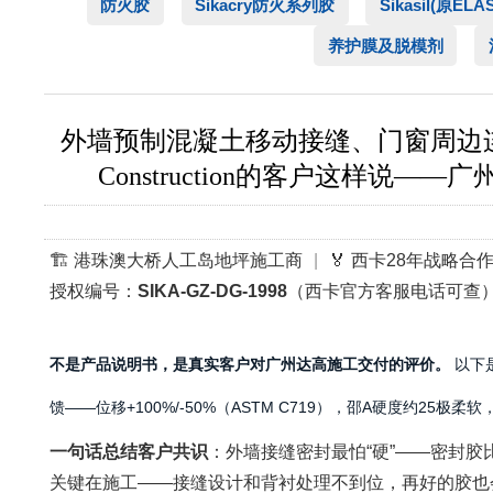
防火胶
Sikacry防火系列胶
Sikasil(原EL
养护膜及脱模剂
外墙预制混凝土移动接缝、门窗周边连接
Construction的客户这样说——广州
🏗️ 港珠澳大桥人工岛地坪施工商
|
🏅 西卡28年战略合
授权编号：
SIKA-GZ-DG-1998
（西卡官方客服电话可查
不是产品说明书，是真实客户对广州达高施工交付的评价。
以下是
馈——位移+100%/-50%（ASTM C719），邵A硬度约
一句话总结客户共识
：外墙接缝密封最怕“硬”——密封胶比混凝
关键在施工——接缝设计和背衬处理不到位，再好的胶也