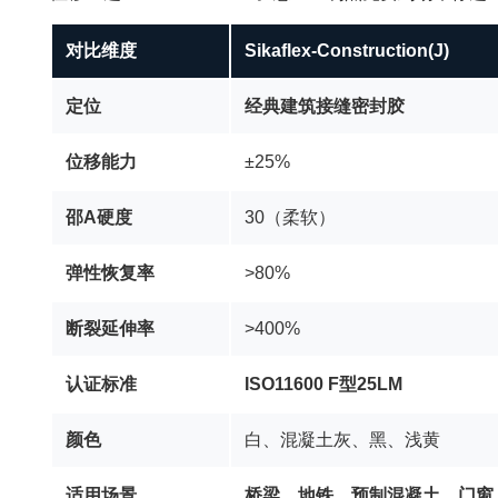
对比维度
Sikaflex-Construction(J)
定位
经典建筑接缝密封胶
位移能力
±25%
邵A硬度
30（柔软）
弹性恢复率
>80%
断裂延伸率
>400%
认证标准
ISO11600 F型25LM
颜色
白、混凝土灰、黑、浅黄
适用场景
桥梁、地铁、预制混凝土、门窗