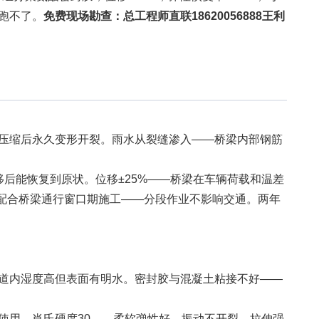
跑不了。
免费现场勘查：总工程师直联18620056888王利
压缩后永久变形开裂。雨水从裂缝渗入——桥梁内部钢筋
0%，位移后能恢复到原状。位移±25%——桥梁在车辆荷载和温差
达高配合桥梁通行窗口期施工——分段作业不影响交通。两年
道内湿度高但表面有明水。密封胶与混凝土粘接不好——
性，易于使用。肖氏硬度30——柔软弹性好，振动不开裂。拉伸强