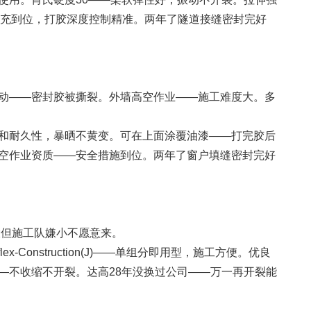
衬填充到位，打胶深度控制精准。两年了隧道接缝密封完好
动——密封胶被撕裂。外墙高空作业——施工难度大。多
好的耐候性和耐久性，暴晒不黄变。可在上面涂覆油漆——打完胶后
空作业资质——安全措施到位。两年了窗户填缝密封完好
大但施工队嫌小不愿意来。
nstruction(J)——单组分即用型，施工方便。优良
—不收缩不开裂。达高28年没换过公司——万一再开裂能