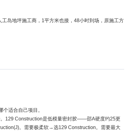
人工岛地坪施工商，1平方米也接，48小时到场，原施工方
在哪，选哪个适合自己项目。
。129 Construction是低模量密封胶——邵A硬度约25更
tion(J)。需要极柔软→选129 Construction。需要最大