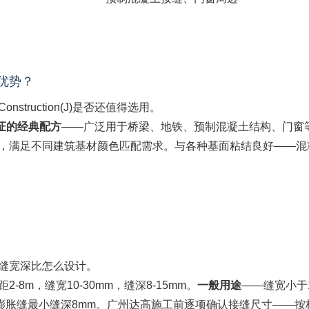
么优势？
ruction(J)是否还值得选用。
证的经典配方
——广泛用于桥梁、地铁、预制混凝土结构、门窗等建
，满足不同建筑基材颜色匹配需求。与各种基面粘结良好——混
缝宽深比怎么设计。
2-8m，缝宽10-30mm，缝深8-15mm。
一般用途
——缝宽小于1
m。膨胀缝最小缝深8mm。广州达高施工前逐项确认接缝尺寸——