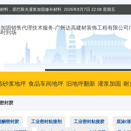
固材料，原巴斯夫灌浆加固修补材料
2026年8月7日 22:08 星期五
小时到场
酯砂浆地坪
食品车间地坪
旧地坪翻新
灌浆加固
耐
筑密封胶
硅酮密封胶
工业密封粘接剂
工业密封粘接胶
底涂/