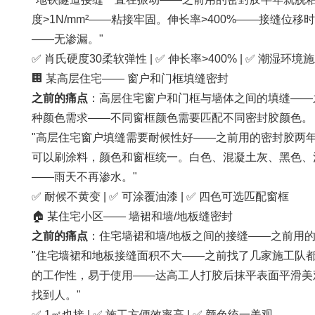
度>1N/mm²——粘接牢固。伸长率>400%——接
——无渗漏。"
✅ 肖氏硬度30柔软弹性 | ✅ 伸长率>400% | ✅ 潮湿环境
🏢 某高层住宅—— 窗户和门框填缝密封
之前的痛点
：高层住宅窗户和门框与墙体之间的填缝——
种颜色需求——不同窗框颜色需要匹配不同密封胶颜色。
"高层住宅窗户填缝需要耐候性好——之前用的密封胶两年就变黄
可以刷涂料，颜色和窗框统一。白色、混凝土灰、黑色、
——雨天不再渗水。"
✅ 耐候不黄变 | ✅ 可涂覆油漆 | ✅ 四色可选匹配窗框
🏠 某住宅小区—— 墙裙和墙/地板缝密封
之前的痛点
：住宅墙裙和墙/地板之间的接缝——之前用
"住宅墙裙和地板接缝面积不大——之前找了几家施工队都说太小
的工作性，易于使用——达高工人打胶后抹平表面平滑美
找到人。"
✅ 1㎡也接 | ✅ 施工方便效率高 | ✅ 颜色统一美观