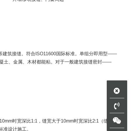
筑接缝。符合ISO11600国际标准。单组分即用型——
凝土、金属、木材都能粘。对于一般建筑接缝密封——
0mm时宽深比1:1，缝宽大于10mm时宽深比2:1（缝深最
按标准设计施工。