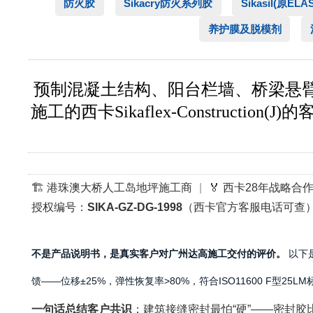
防火胶
Sikacry防火系列胶
Sikasil(原EL
养护膜及脱模剂
预制混凝土结构、阳台栏墙、桥梁悬
施工的西卡Sikaflex-Construction
🏗️ 港珠澳大桥人工岛地坪施工商
|
🏅 西卡28年战略合
授权编号：
SIKA-GZ-DG-1998
（西卡官方客服电话可查
不是产品说明书，是真实客户对广州达高施工交付的评价。
以下是
馈——位移±25%，弹性恢复率>80%，符合ISO11600 F型
一句话总结客户共识
：建筑接缝密封最怕“硬”——密封胶比混