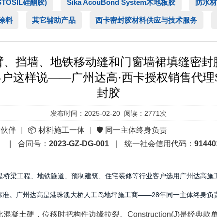
ASTOSIL硅酮胶)
Sika AcouBond System木地板胶
防水材
涂料
其它辅助产品
西卡密封胶材料供应与技术服务
臂、挡墙、地铁移动缝和门窗墙裙填缝密封
(J)的客户这样说——广州达高·西卡授权销售代理Sikaf
封胶
发布时间：2025-02-20 阅读：2771次
作伙伴
|
📦 材料施工一体
|
🛡️ 同一主体终身负责
）
|
合同号：
2023-GZ-DG-001
|
统一社会信用代码：
91440
桥梁工程、地铁隧道、预制建筑、住宅装修等行业客户选用广州达高施工的西卡Sik
25LM标准。广州达高是港珠澳大桥人工岛地坪施工商——28年同一主体终身负
凝土硬，位移时把构件边缘拉裂。Construction(J)是经典