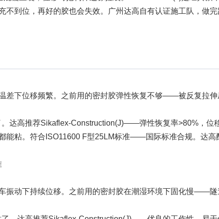
充不到位，再好的胶也会失效。广州达高自有认证施工队，做完
温差下位移频繁。之前用的密封胶弹性恢复不够——被反复拉伸
荐Sikaflex-Construction(J)——弹性恢复率>8
粘。符合ISO11600 F型25LM标准——国际标准合规。
准
车振动下持续位移。之前用的密封胶在潮湿环境下固化慢——隧
高推荐Sikaflex-Construction(J)——优良的工作