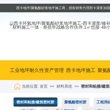
西卡地坪/聚氨酯砂浆地坪施工商，授权销售代理西卡灌浆加
· 材料施工一体 · 叁拾年战略合作伙伴.1㎡也接·48
工业地坪耐久性资产管理
西卡地坪施工
聚氨
当前位置:
首页
>>
材料系统
>>
密封和粘接/建
密封和粘接/建筑密封胶
聚氨酯密封胶
工程用