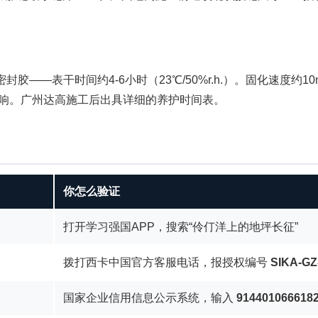
封胶——表干时间约4-6小时（23℃/50%r.h.）。固化速度约10
响。广州达高施工后出具详细的养护时间表。
你怎么验证
打开学习强国APP，搜索“伶仃洋上的地坪长征”
拨打西卡中国官方客服电话，报授权编号
SIKA-GZ
国家企业信用信息公示系统，输入
914401066618