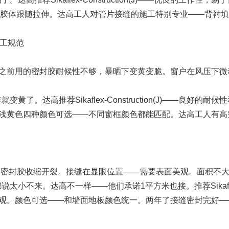
缝位移时胶体跟随拉伸。达高工人对管片接缝的施工特别专业——背
施工规范
之前用的密封胶耐候性不够，暴晒下变黄变脆。窗户在风压下微
了。达高推荐Sikaflex-Construction(J)——良
浅黄色四种颜色可选——不同窗框颜色都能匹配。达高工人有高
的密封胶收缩开裂。接缝在显眼位置——需要表面美观。面积不
不来。达高不一样——他们承诺1平方米也接。推荐Sikaflex-Co
观。颜色可选——和墙面地板颜色统一。两年了接缝密封完好—