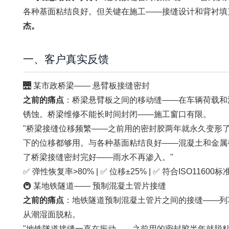
各种基面粘结良好。但关键在施工——接缝设计和背衬填
杰。
一、客户真实反馈
🌉 某市政桥梁—— 悬臂板接缝密封
之前的痛点
：桥梁悬臂板之间的移动缝——在车辆荷载和
锈蚀。桥梁维修不能长时间封闭——施工窗口有限。
"桥梁接缝位移频繁——之前用的密封胶两年就永久变形了。达高推
下的位移都够用。与各种基面粘结良好——混凝土和金属都能
了桥梁接缝密封完好——雨水不再渗入。"
✅ 弹性恢复率>80% | ✅ 位移±25% | ✅ 符合ISO11600标
🚇 某地铁隧道—— 预制混凝土管片接缝
之前的痛点
：地铁隧道预制混凝土管片之间的接缝——列
从潮湿面脱粘。
"地铁隧道接缝一直在振动——之前用的密封胶半年就脱粘了。达