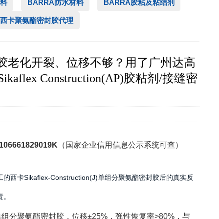
料
BARRA防水材料
BARRA胶粘及粘结剂
西卡聚氨酯密封胶代理
胶老化开裂、位移不够？用了广州达高
lex Construction(AP)胶粘剂/接缝密
106661829019K
（国家企业信用信息公示系统可查）
aflex-Construction(J)单组分聚氨酯密封胶后的真实反
责。
款单组分聚氨酯密封胶，位移±25%，弹性恢复率>80%，与