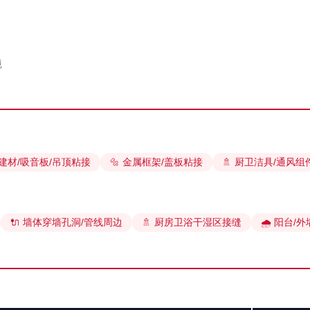
境
质建材/吸音板/吊顶粘接
🔩 金属框架/盖板粘接
🚿 厨卫洁具/通风
🔌 墙体穿墙孔洞/管线周边
🚿 厨房卫浴干湿区接缝
🌧️ 阳台