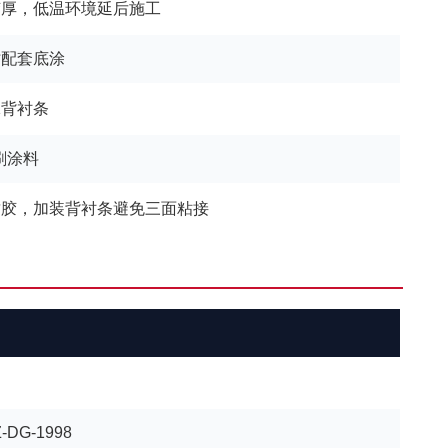
胶厚，低温环境延后施工
时配套底涂
沫背衬条
刷涂料
封胶，加装背衬条避免三面粘接
G-1998