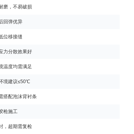
耐磨，不易破损
后回弹优异
低位移接缝
应力分散效果好
境温度均需满足
环境建议≤50℃
需搭配泡沫背衬条
胶枪施工
封，超期需复检