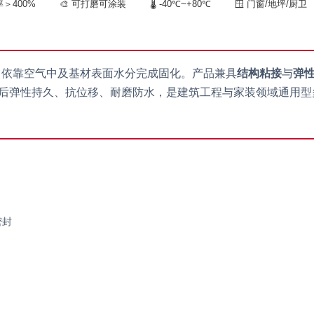
率＞400%
🎨 可打磨可涂装
🌡️ -40℃~+80℃
🪟 门窗/地坪/厨卫
，依靠空气中及基材表面水分完成固化。产品兼具
结构粘接
与
弹
后弹性持久、抗位移、耐磨防水，是建筑工程与家装领域通用型
密封