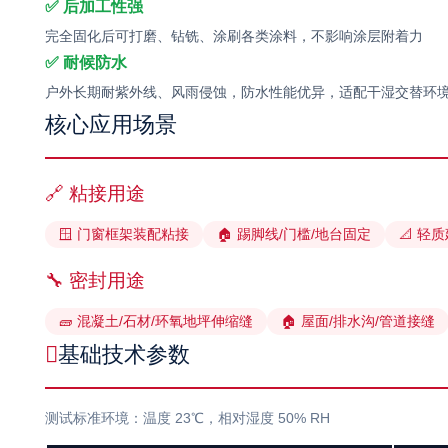
✅ 后加工性强
完全固化后可打磨、钻铣、涂刷各类涂料，不影响涂层附着力
✅ 耐候防水
户外长期耐紫外线、风雨侵蚀，防水性能优异，适配干湿交替环
核心应用场景
🔗 粘接用途
🪟 门窗框架装配粘接
🏠 踢脚线/门槛/地台固定
📐 轻
🔧 密封用途
🧱 混凝土/石材/环氧地坪伸缩缝
🏠 屋面/排水沟/管道接缝
基础技术参数
测试标准环境：温度 23℃，相对湿度 50% RH