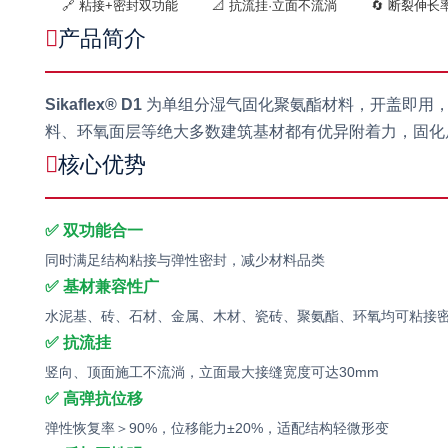
🔗 粘接+密封双功能
📐 抗流挂·立面不流淌
🔄 断裂伸长
产品简介
Sikaflex® D1
为单组分湿气固化聚氨酯材料，开盖即用
料、环氧面层等绝大多数建筑基材都有优异附着力，固化
核心优势
✅ 双功能合一
同时满足结构粘接与弹性密封，减少材料品类
✅ 基材兼容性广
水泥基、砖、石材、金属、木材、瓷砖、聚氨酯、环氧均可粘接
✅ 抗流挂
竖向、顶面施工不流淌，立面最大接缝宽度可达30mm
✅ 高弹抗位移
弹性恢复率＞90%，位移能力±20%，适配结构轻微形变