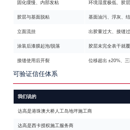
固化缓慢、内部发粘
环境湿度极低、胶
胶层与基面脱粘
基面油污、浮灰、
立面流挂
出胶量过大、接缝
涂装后漆膜起泡/脱落
胶层未完全表干就
接缝使用后开裂
位移超出 ±20%、
可验证信任体系
我们说的
达高是港珠澳大桥人工岛地坪施工商
达高是西卡授权施工服务商