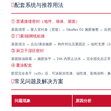
配套系统与推荐用法
① 普通接缝密封（地坪、墙体、屋面）
基面清理 → 塞入背衬条（宽缝）→ Sikaflex D1 施胶修整 → 
② 门窗/踢脚线粘接
基面清洁 → 点位/满涂施胶 → 构件对位压紧固定 → 临时支撑（
③ 厨卫干湿区密封
基面除油除霉 → 施胶抹平 → 24h 内禁止沾水 → 完全固化后正
④ 覆涂配套
胶层完全表干（≥2h）后，可涂刷水性漆、油性漆、装饰涂料，兼
常见问题及解决方案
问题现象
原因分析