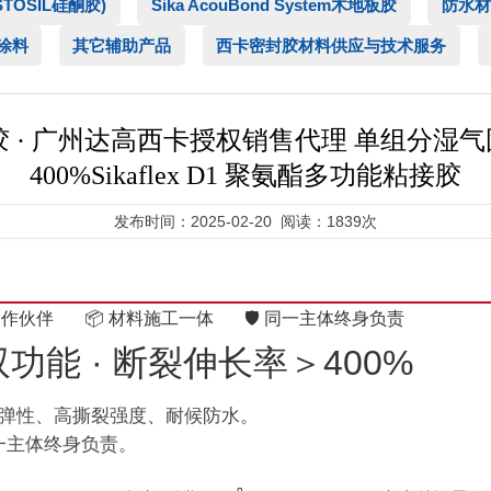
ASTOSIL硅酮胶)
Sika AcouBond System木地板胶
防水材
涂料
其它辅助产品
西卡密封胶材料供应与技术服务
密封胶 · 广州达高西卡授权销售代理 单组分湿
400%Sikaflex D1 聚氨酯多功能粘接胶
发布时间：2025-02-20 阅读：1839次
合作伙伴
📦 材料施工一体
🛡️ 同一主体终身负责
功能 · 断裂伸长率＞400%
高弹性、高撕裂强度、耐候防水。
一主体终身负责。