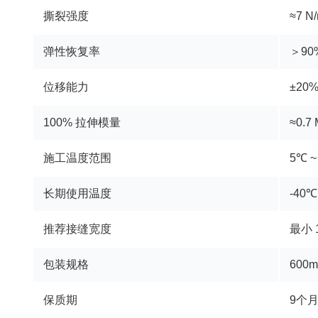
撕裂强度
≈7 N
弹性恢复率
＞90
位移能力
±20
100% 拉伸模量
≈0.7
施工温度范围
5℃ ~
长期使用温度
-40℃
推荐接缝宽度
最小 
包装规格
600
保质期
9个