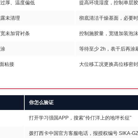
层过厚、温度偏低
提高环境湿度，控制单层
结露未清理
彻底清洁干燥基面，必要
过宽未加背衬条
控制施胶量，宽缝加装泡
覆涂
等待至少 2h，表干后再涂
三面粘接
大位移工况更换高位移密
你怎么验证
打开学习强国APP，搜索"伶仃洋上的地坪长征"
拨打西卡中国官方客服电话，报授权编号 SIKA-GZ-D