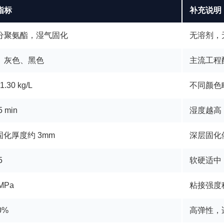
指标
补充说明
分聚氨酯，湿气固化
无溶剂，
、灰色、黑色
主流工程
1.30 kg/L
不同颜色
5 min
湿度越高
 固化厚度约 3mm
深层固化
5
软硬适中
 MPa
粘接强度
0%
高弹性，