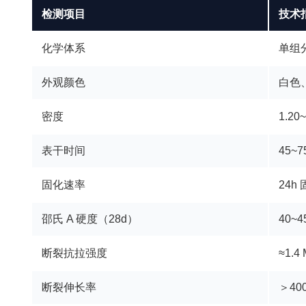
检测项目
技术
化学体系
单组
外观颜色
白色
密度
1.20~
表干时间
45~7
固化速率
24h
邵氏 A 硬度（28d）
40~4
断裂抗拉强度
≈1.4
断裂伸长率
＞40