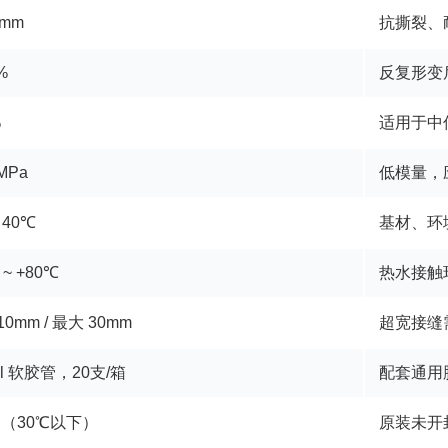
/mm
抗撕裂、
%
反复形变
%
适用于中
 MPa
低模量，
 40℃
基材、环
 ~ +80℃
热水接触
10mm / 最大 30mm
超宽接缝
ml 软胶管，20支/箱
配套通用
月（30℃以下）
原装未开