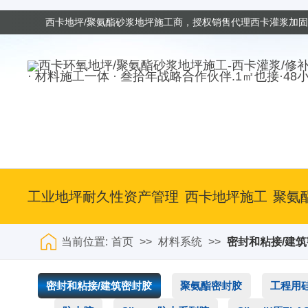
西卡地坪/聚氨酯砂浆地坪施工商，授权销售代理西卡灌浆加
· 材料施工一体 · 叁拾年战略合作伙伴.1㎡也接·48
工业地坪耐久性资产管理
西卡地坪施工
聚氨
当前位置:
首页
>>
材料系统
>>
密封和粘接/建
密封和粘接/建筑密封胶
聚氨酯密封胶
工程用