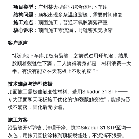
项目类型
：广州某大型商业综合体地下车库
结构问题
：顶板出现多条温度裂缝，需要封闭修复
施工难点
：顶面施工，普通环氧胶滴落严重
核心诉求
：顶面施工零流淌，封缝密实无收缩
客户原声
“我们地下车库顶板有裂缝，之前试过用环氧灌，结果
胶顺着裂缝往下滴，工人搞得满身都是，材料浪费一大
半。有没有能立在天花板上不动的胶？”
技术难点与选型依据
顶面施工需极佳触变性材料。选用Sikadur 31 STP——
专为顶面和天花板施工优化的“加强版触变性”，能保持形
状不滴落，固化后无收缩。
施工方案
沿裂缝开V型槽，清理干净。搅拌Sikadur 31 STP至均一
灰色，用抹刀直接涂抹到顶板裂缝处，不流淌不浪费。