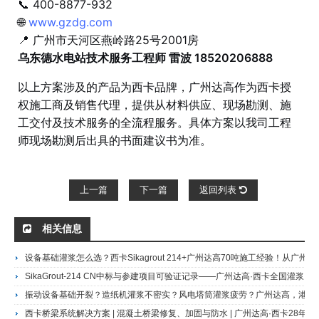
📞 400-8877-932
🌐
www.gzdg.com
📍 广州市天河区燕岭路25号2001房
乌东德水电站技术服务工程师 雷波 18520206888
以上方案涉及的产品为西卡品牌，广州达高作为西卡授
权施工商及销售代理，提供从材料供应、现场勘测、施
工交付及技术服务的全流程服务。具体方案以我司工程
师现场勘测后出具的书面建议书为准。
上一篇
下一篇
返回列表
相关信息
设备基础灌浆怎么选？西卡Sikagrout 214+广州达高70吨施工经验！从广州造纸厂到白鹤滩水电站
SikaGrout-214 CN中标与参建项目可验证记录——广州达高·西卡全国灌浆材料授权代理商，白鹤滩水电站560吨、乌东德水电站420吨实际供应商
振动设备基础开裂？造纸机灌浆不密实？风电塔筒灌浆疲劳？广州达高，港珠澳大桥人工岛地坪施工商，提供西卡全系列环氧与水泥基灌浆施工技术服务。中国科大同步辐射实验室、白鹤滩水电站同款施工方，免费现场勘查
西卡桥梁系统解决方案 | 混凝土桥梁修复、加固与防水 | 广州达高·西卡28年服务商