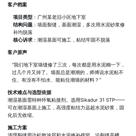
客户档案
项目类型
：广州某老旧小区地下室
结构问题
：墙面裂缝，基面潮湿，多次用水泥砂浆修
补均脱落
核心诉求
：潮湿基面可施工，粘结牢固不脱落
客户原声
“我们地下室墙缝修了三次，每次都是用水泥糊一下，
过几个月又掉了。墙面总是潮潮的，师傅说水泥粘不
住。有没有不怕水、能粘住潮墙的材料？”
技术难点与选型依据
潮湿基面需特种环氧粘接剂。选用Sikadur 31 STP——
可在潮湿基面上施工，高强度粘结力远超水泥砂浆，固
化后无收缩。
施工方案
清理裂缝周边松散涂层和水泥修补残留。沿裂缝开槽，