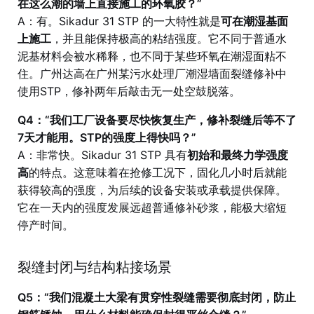
在这么潮的墙上直接施工的环氧胶？”
A：有。Sikadur 31 STP 的一大特性就是
可在潮湿基面
上施工
，并且能保持极高的粘结强度。它不同于普通水
泥基材料会被水稀释，也不同于某些环氧在潮湿面粘不
住。广州达高在广州某污水处理厂潮湿墙面裂缝修补中
使用STP，修补两年后敲击无一处空鼓脱落。
Q4：“我们工厂设备要尽快恢复生产，修补裂缝后等不了
7天才能用。STP的强度上得快吗？”
A：非常快。Sikadur 31 STP 具有
初始和最终力学强度
高
的特点。这意味着在抢修工况下，固化几小时后就能
获得较高的强度，为后续的设备安装或承载提供保障。
它在一天内的强度发展远超普通修补砂浆，能极大缩短
停产时间。
裂缝封闭与结构粘接场景
Q5：“我们混凝土大梁有贯穿性裂缝需要彻底封闭，防止