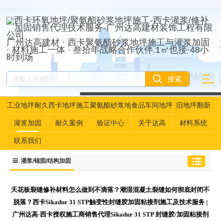
广州达高建材 · 西卡聚氨酯砂浆地坪施工与灌浆加固
· 材料施工一体 · 叁拾年战略合作伙伴.1㎡也接·48小
时到场
工业地坪耐久
西卡地坪施工
聚氨酯砂浆地
食品车间地坪
旧地坪翻新
性资产管理
坪
灌浆加固
耐久案例
验证中心
关于达高
材料系统
联系我们
灌浆/锚固/结构加固
天花板裂缝修补材料怎么做到不滴落？潮湿混凝土裂缝如何彻底封闭不
脱落？西卡Sikadur 31 STP触变性封缝胶加固粘接剂施工及技术服务 |
广州达高·西卡授权施工商销售代理Sikadur 31 STP 封缝胶/加固粘接剂