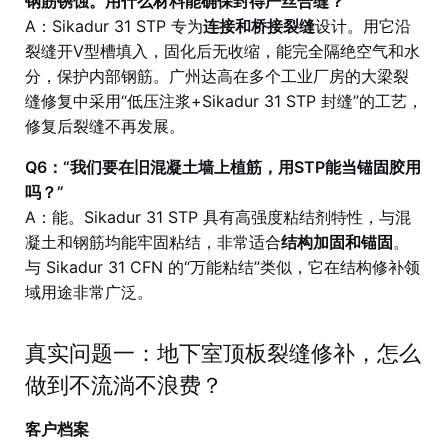
钢筋锈蚀。用什么材料能确保封得严丝合缝？”
A：Sikadur 31 STP 专为
连接和桥接裂缝
设计。用它沿
裂缝开V型槽填入，固化后无收缩，能完全隔绝空气和水
分，保护内部钢筋。广州达高在多个工业厂房的大梁裂
缝修复中采用“低压注浆+Sikadur 31 STP 封缝”的工艺，
修复后裂缝不再发展。
Q6：“我们要在旧混凝土墙上植筋，用STP能当锚固胶用
吗？”
A：能。Sikadur 31 STP 具有高强度粘结剂特性，与混
凝土和钢筋均能牢固粘结，非常适合
结构加固和锚固
。
与 Sikadur 31 CFN 的“万能粘结”类似，它在结构修补领
域用途非常广泛。
真实问题一：地下室顶板裂缝修补，怎么
做到不流淌不浪费？
客户档案