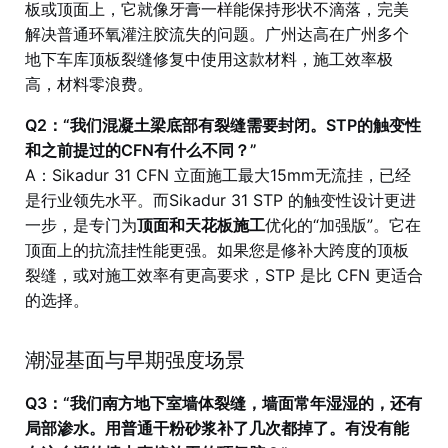
板或顶面上，它就像牙膏一样能保持形状不滴落，完美
解决普通环氧灌注胶流失的问题。广州达高在广州多个
地下车库顶板裂缝修复中使用这款材料，施工效率极
高，材料零浪费。
Q2：“我们混凝土梁底部有裂缝需要封闭。STP的触变性
和之前提过的CFN有什么不同？”
A：Sikadur 31 CFN 立面施工最大15mm无流挂，已经
是行业领先水平。而Sikadur 31 STP 的触变性设计更进
一步，是专门为
顶面和天花板施工
优化的“加强版”。它在
顶面上的抗流挂性能更强。如果您是修补大跨度的顶板
裂缝，或对施工效率有更高要求，STP 是比 CFN 更适合
的选择。
潮湿基面与早期强度场景
Q3：“我们南方地下室墙体裂缝，墙面常年湿湿的，还有
局部渗水。用普通干粉砂浆补了几次都掉了。有没有能