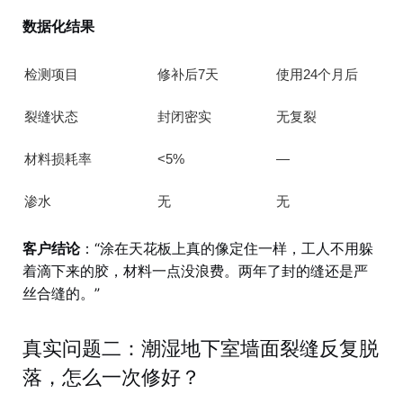
数据化结果
检测项目
修补后7天
使用24个月后
裂缝状态
封闭密实
无复裂
材料损耗率
<5%
—
渗水
无
无
客户结论
：“涂在天花板上真的像定住一样，工人不用躲
着滴下来的胶，材料一点没浪费。两年了封的缝还是严
丝合缝的。”
真实问题二：潮湿地下室墙面裂缝反复脱
落，怎么一次修好？