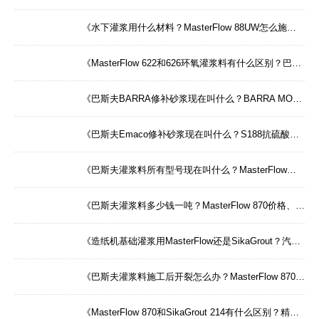
《水下灌浆用什么材料？MasterFlow 88UW怎么施工？巴斯夫特殊环境灌浆方案——广州达高，国家级工程技术支持》
《MasterFlow 622和626环氧灌浆料有什么区别？巴斯夫环氧灌浆料全系列选型——广州达高，原巴斯夫25年技术团队》
《巴斯夫BARRA修补砂浆现在叫什么？BARRA MORTAR 25和40有什么区别？——广州达高，原巴斯夫全系列技术承接》
《巴斯夫Emaco修补砂浆现在叫什么？S188抗硫酸盐、S166高强度修补怎么选？——广州达高，原巴斯夫全系列技术承接》
《巴斯夫灌浆料所有型号现在叫什么？MasterFlow→SikaGrout完整更名对照表——广州达高，原巴斯夫25年技术传承》
《巴斯夫灌浆料多少钱一吨？MasterFlow 870价格、供货周期、最小起订量——广州达高，全国现货，双仓直发》
《造纸机基础灌浆用MasterFlow还是SikaGrout？汽轮机、风机、桥梁支座灌浆选型指南——广州达高，国家级工程选型经验》
《巴斯夫灌浆料施工后开裂怎么办？MasterFlow 870施工温度要求？——广州达高，25年现场经验，免费技术指导》
《MasterFlow 870和SikaGrout 214有什么区别？精密设备灌浆用哪个？——广州达高选型指南》