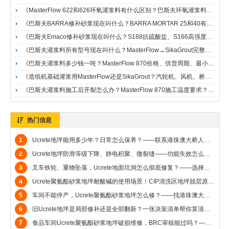
《MasterFlow 622和626环氧灌浆料有什么区别？巴斯夫环氧灌浆料全系列选型——广州达高，原巴斯夫25年技术团队》
《巴斯夫BARRA修补砂浆现在叫什么？BARRA MORTAR 25和40有什么区别？——广州达高，原巴斯夫全系列技术承接》
《巴斯夫Emaco修补砂浆现在叫什么？S188抗硫酸盐、S166高强度修补怎么选？——广州达高，原巴斯夫全系列技术承接》
《巴斯夫灌浆料所有型号现在叫什么？MasterFlow→SikaGrout完整更名对照表——广州达高，原巴斯夫25年技术传承》
《巴斯夫灌浆料多少钱一吨？MasterFlow 870价格、供货周期、最小起订量——广州达高，全国现货，双仓直发》
《造纸机基础灌浆用MasterFlow还是SikaGrout？汽轮机、风机、桥梁支座灌浆选型指南——广州达高，国家级工程选型经验》
《巴斯夫灌浆料施工后开裂怎么办？MasterFlow 870施工温度要求？——广州达高，25年现场经验，免费技术指导》
热门信息
1
Ucrete地坪能用多少年？日常怎么保养？——联系港珠澳大桥人工岛地坪施工商广州达高，免费出方案和技术交流，赠送小样品
2
Ucrete地坪防滑等级下降、静电积聚、微裂缝——功能失效怎么补救？——港珠澳大桥人工岛地坪施工商广州达高帮客户彻底解决烦恼
3
叉车铁轮、重物坠落，Ucrete地面坑洞怎么彻底修复？——选择港珠澳大桥人工岛地坪施工商广州达高一站式解决客户问题
4
Ucrete聚氨酯砂浆地坪耐酸碱的使用场景！CIP清洗区地坪脱层原因与修复——广州达高帮客户一站式解决所有问题（港珠澳大桥人工岛地坪施工商）
5
车间不能停产，Ucrete聚氨酯砂浆地坪怎么修？——找港珠澳大桥人工岛地坪施工商广州达高一站式解决问题
6
旧Ucrete地坪是局部修补还是全部翻新？一张决策清单帮你算清楚——港珠澳大桥人工岛地坪施工商广州达高帮到你解决问题
7
食品车间Ucrete聚氨酯砂浆地坪破损维修，BRC审核能过吗？——广州达高可以施工维修解决（港珠澳大桥人工岛地坪施工商）