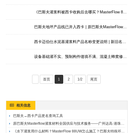
《巴斯夫灌浆料被西卡收购后去哪买？MasterFlow 870现在叫什么？——广州达高，原巴斯夫25年技术传承，白鹤滩800吨供应商》
巴斯夫地坪产品线已并入西卡 | 原巴斯夫MasterFlow、MasterEmaco、BARRA施工找谁？
西卡迈伯仕水泥基灌浆料产品名称变更说明 | 新旧名称对照与选型指南 | 广州达高·西卡28年服务商西卡迈伯仕水泥基灌浆料产品名称变更说明
设备基础灌不实、预制构件缝填不满、混凝土蜂窝修不好——灌浆料得自己流进去，胀起来，把缝挤死—— 广州达高·西卡CONSTRUCTION GROUT水泥基高强灌浆料施工CONSTRUCTION GROUT 一般用途的收缩补偿灌浆料
首页
1
2
1/2
尾页
相关信息
巴斯夫→西卡产品更名查询工具
原巴斯夫Masterflow灌浆材料全国供应与技术服务——广州达高·港珠澳大桥人工岛地坪施工商，白鹤滩800吨供应商，25年技术传承
《水下灌浆用什么材料？MasterFlow 88UW怎么施工？巴斯夫特殊环境灌浆方案——广州达高，国家级工程技术支持》