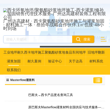
广州达高建材 · 西卡聚氨酯砂浆地坪施工与灌浆加固
· 材料施工一体 · 叁拾年战略合作伙伴.1㎡也接·48小
时到场
工业地坪耐久
西卡地坪施工
聚氨酯砂浆地
食品车间地坪
旧地坪翻新
性资产管理
坪
灌浆加固
耐久案例
验证中心
关于达高
材料系统
联系我们
Masterflow灌浆料
巴斯夫→西卡产品更名查询工具
原巴斯夫Masterflow灌浆材料全国供应与技术服务——广州达高·港珠澳大桥人工岛地坪施工商，白鹤滩800吨供应商，25年技术传承