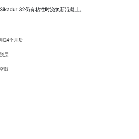
kadur 32仍有粘性时浇筑新混凝土。
用24个月后
脱层
空鼓