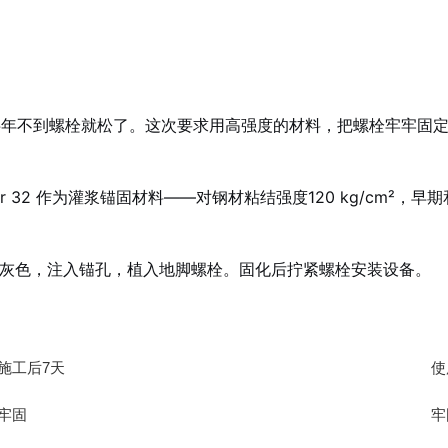
半年不到螺栓就松了。这次要求用高强度的材料，把螺栓牢牢固定
 32 作为灌浆锚固材料——对钢材粘结强度120 kg/cm²，早
至均一灰色，注入锚孔，植入地脚螺栓。固化后拧紧螺栓安装设备。
施工后7天
使
牢固
牢