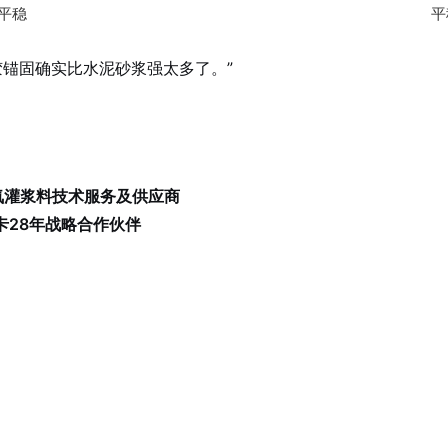
平稳
平
胶锚固确实比水泥砂浆强太多了。”
氧灌浆料技术服务及供应商
西卡28年战略合作伙伴