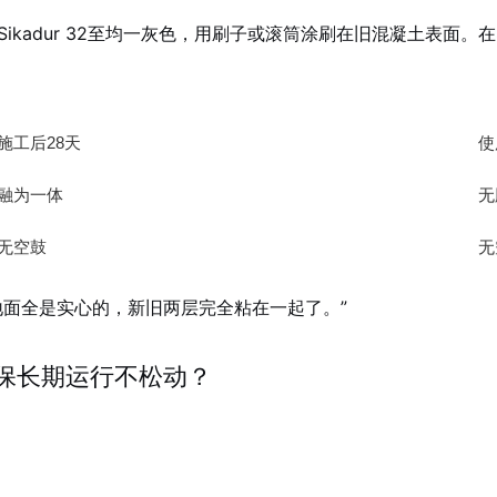
adur 32至均一灰色，用刷子或滚筒涂刷在旧混凝土表面。在Si
施工后28天
使
融为一体
无
无空鼓
无
地面全是实心的，新旧两层完全粘在一起了。”
保长期运行不松动？