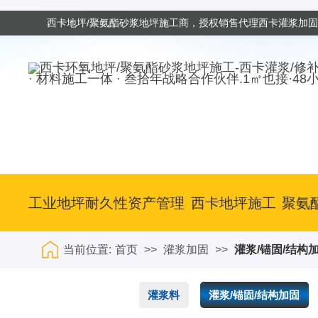
西卡地坪/聚氨酯砂浆地坪施工商，授权销售代理西卡灌浆加
· 材料施工一体 · 叁拾年战略合作伙伴.1㎡也接·48
工业地坪耐久性资产管理
西卡地坪施工
聚氨
当前位置:
首页
>>
灌浆加固
>>
灌浆/锚固/结构
灌浆料
灌浆/锚固/结构加固