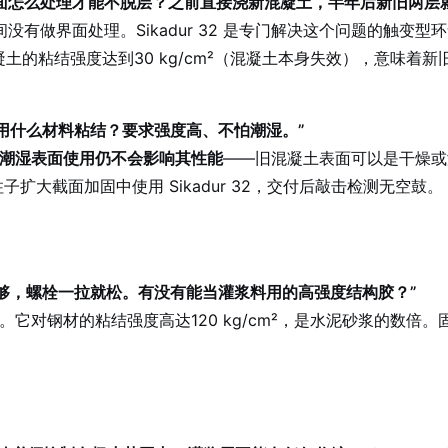
界面怎么处理才能不脱层？之前直接浇新混凝土，半年后新旧两层
做界面处理。Sikadur 32 是专门解决这个问题的触变型环氧
凝土的粘结强度达到30 kg/cm²（混凝土本身失效），意味
。
用什么材料粘结？要求强度高、不怕潮湿。”
潮湿表面使用仍不会影响其性能
——旧混凝土表面可以是干燥或
扩大截面加固中使用 Sikadur 32，交付后敲击检测无空鼓。
够，螺栓一拉就松。有没有能当灌浆料用的高强度结构胶？”
灌浆料。它对钢材的粘结强度高达120 kg/cm²，是水泥砂浆的