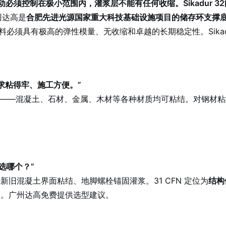
必须控制在极小范围内，灌浆层不能有任何收缩。Sikadur 3
广州达高是
合肥先进光源国家重大科技基础设施项目的储存环支撑
须具有极高的弹性模量、无收缩和卓越的长期稳定性。Sikadu
求粘得牢、施工方便。”
结性——混凝土、石材、金属、木材等各种材质均可粘结。对钢材粘结强度1
我该选哪个？”
新旧混凝土界面粘结、地脚螺栓锚固灌浆。31 CFN 定位为
结构
2。广州达高免费提供选型建议。