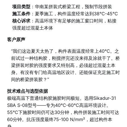
项目类型
：华南某拼装式桥梁工程，预制节段拼装
施工条件
：夏季施工，构件温度经常达到38℃-45℃
核心诉求
：高温环境下有足够的施工窗口时间，粘接
强度超过混凝土本体
客户原声
“我们这边夏天太热了，构件表面温度经常上40℃。之
前试过一种结构胶，刚搅拌完还没来得及涂就干了。桥
梁拼装对胶的强度要求又特别高，必须超过混凝土本
身。有没有专门给高温地区设计、还能保证充足施工时
间的桥梁拼装胶？”
技术难点与选型依据
极端高温下普通结构胶施胶时间极短。选用Sikadur-31
SBA S-08型号——专为40℃-60℃高温环境设计。
55℃下施胶时间仍可达30分钟，构件拼装施工时间可达
60分钟。抗压强度最终75-100 N/mm²，超过构件本
身。