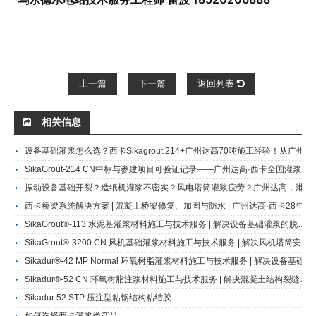
上一篇
下一篇
返回列表
相关信息
设备基础灌浆怎么选？西卡Sikagrout 214+广州达高70吨施工经验！从广州造纸厂到白鹤滩水电站
SikaGrout-214 CN中标与参建项目可验证记录——广州达高·西卡全国灌浆材料授权代理商，白鹤滩水电站560吨、乌东德水电站420吨实际供应商
振动设备基础开裂？造纸机灌浆不密实？风电塔筒灌浆疲劳？广州达高，港珠澳大桥人工岛地坪施工商，提供西卡全系列环氧与水泥基灌浆施工技术服务。中国科大同步辐射实验室、白鹤滩水电站同款施工方，免费现场勘查
西卡桥梁系统解决方案 | 混凝土桥梁修复、加固与防水 | 广州达高·西卡28年服务商
SikaGrout®-113 水泥基灌浆材料施工与技术服务 | 解决设备基础灌浆的脱空与收缩难题 | 广州达高·西卡28年服务商SikaGrout-113水泥补偿自流平灌浆材料
SikaGrout®-3200 CN 风机基础灌浆材料施工与技术服务 | 解决风机塔筒安装的早期强度与疲劳承载难题 | 广州达高·西卡28年服务商
Sikadur®-42 MP Normal 环氧树脂灌浆材料施工与技术服务 | 解决设备基础振动松动与桥梁支座承载不足 | 广州达高·西卡28年服务商Sikadur 42 MP 环氧树脂灌浆
Sikadur®-52 CN 环氧树脂注浆材料施工与技术服务 | 解决混凝土结构裂缝渗漏与承载不足 | 广州达高·西卡28年服务商
Sikadur 52 STP 压注型粘钢结构粘结胶