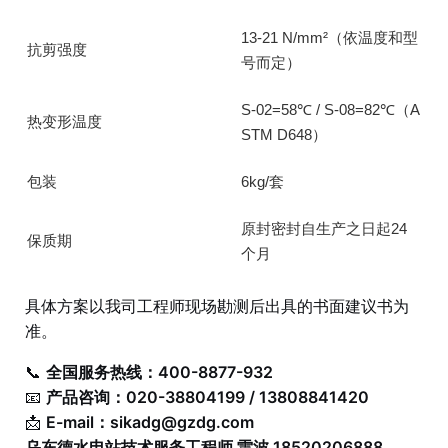
13-21 N/mm²（依温度和型
抗剪强度
号而定）
S-02=58℃ / S-08=82℃（A
热变形温度
STM D648）
包装
6kg/套
原封密封自生产之日起24
保质期
个月
具体方案以我司工程师现场勘测后出具的书面建议书为
准。
📞
全国服务热线：400-8877-932
📧
产品咨询：020-38804199 / 13808841420
📩
E-mail：
sikadg@gzdg.com
乌东德水电站技术服务工程师 雷波 18520206888