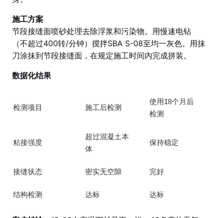
施工方案
节段接缝面喷砂处理去除浮浆和污染物。用慢速电钻
（不超过400转/分钟）搅拌SBA S-08至均一灰色。用抹
刀涂抹到节段接缝面，在规定施工时间内完成拼装。
数据化结果
使用18个月后
检测项目
施工后检测
检测
超过混凝土本
粘接强度
保持稳定
体
接缝状态
密实无空隙
完好
结构检测
达标
达标