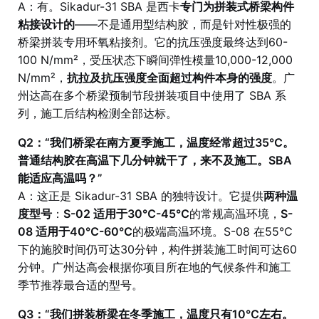
A：有。Sikadur-31 SBA 是西卡
专门为拼装式桥梁构件
粘接设计的
——不是通用型结构胶，而是针对性极强的
桥梁拼装专用环氧粘接剂。它的抗压强度最终达到60-
100 N/mm²，受压状态下瞬间弹性模量10,000-12,000
N/mm²，
抗拉及抗压强度全面超过构件本身的强度
。广
州达高在多个桥梁预制节段拼装项目中使用了 SBA 系
列，施工后结构检测全部达标。
Q2：“我们桥梁在南方夏季施工，温度经常超过35℃。
普通结构胶在高温下几分钟就干了，来不及施工。SBA
能适应高温吗？”
A：这正是 Sikadur-31 SBA 的独特设计。它提供
两种温
度型号
：
S-02 适用于30℃-45℃
的常规高温环境，
S-
08 适用于40℃-60℃
的极端高温环境。S-08 在55℃
下的施胶时间仍可达30分钟，构件拼装施工时间可达60
分钟。广州达高会根据你项目所在地的气候条件和施工
季节推荐最合适的型号。
Q3：“我们拼装桥梁在冬季施工，温度只有10℃左右。