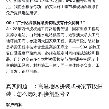
钟。如果温度在30℃-40℃之间，
S-02 型号
即可满
足。我们会根据你项目的实际施工季节和现场温度条件
免费提供选型建议。
Q9：“广州达高做桥梁拼装粘接有什么优势？”
A：28年西卡授权施工商及销售代理，国家重点工程乌
东德水电站、白鹤滩水电站供应商，港珠澳大桥人工岛
地坪施工商，参建四大国家级工程。桥梁节段拼装粘接
是桥梁工程中技术含量最高的工序之一——SBA 的施工
窗口受温度严格约束，必须在规定时间内完成涂胶和拼
装。广州达高在多个大型桥梁预制节段拼装中积累了丰
富的施工经验。材料施工一体，同一主体终身负责。工
厂直发，正品可验。
真实问题一：高温地区拼装式桥梁节段拼
装，怎么选对粘接剂型号？
客户档案