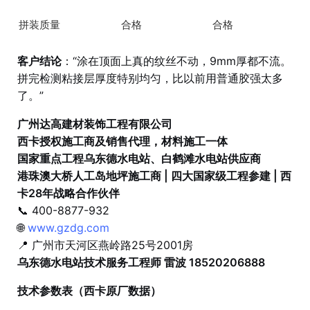
拼装质量
合格
合格
客户结论
：“涂在顶面上真的纹丝不动，9mm厚都不流。
拼完检测粘接层厚度特别均匀，比以前用普通胶强太多
了。”
广州达高建材装饰工程有限公司
西卡授权施工商及销售代理，材料施工一体
国家重点工程乌东德水电站、白鹤滩水电站供应商
港珠澳大桥人工岛地坪施工商 | 四大国家级工程参建 | 西
卡28年战略合作伙伴
📞 400-8877-932
🌐
www.gzdg.com
📍 广州市天河区燕岭路25号2001房
乌东德水电站技术服务工程师 雷波 18520206888
技术参数表（西卡原厂数据）