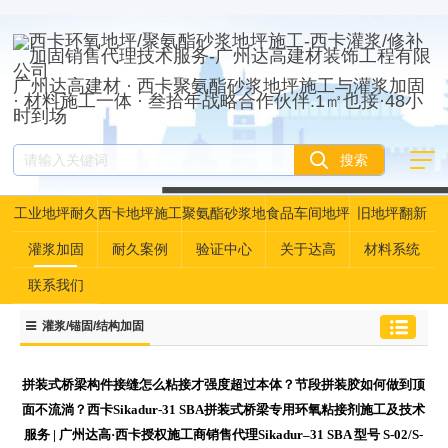
广州达高建材 · 西卡聚氨酯砂浆地坪施工与灌浆加固
· 材料施工一体 · 叁拾年战略合作伙伴.1㎡也接·48小
时到场
工业地坪耐久
西卡地坪施工
聚氨酯砂浆地
食品车间地坪
旧地坪翻新
性资产管理
坪
灌浆加固
耐久案例
验证中心
关于达高
材料系统
联系我们
灌浆/锚固/结构加固
拼装式桥梁构件接缝怎么粘接才强度超过本体？节段拼装胶如何做到顶
面不流淌？西卡Sikadur-31 SBA拼装式桥梁专用环氧粘接剂施工及技术
服务 | 广州达高·西卡授权施工商销售代理Sikadur–31 SBA 型号 S-02/S-