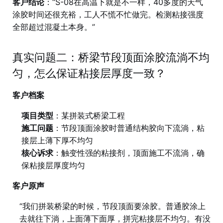
客户结论
：“S-08在高温下就是不一样，40多度的天气
涂胶时间还很充裕，工人不慌不忙做完。检测粘接强度
全部超过混凝土本身。”
真实问题二：桥梁节段顶面涂胶流淌不均
匀，怎么保证粘接层厚度一致？
客户档案
项目类型
：某拼装式桥梁工程
施工问题
：节段顶面涂胶时普通结构胶向下流淌，粘
接层上薄下厚不均匀
核心诉求
：触变性强的粘接剂，顶面施工不流淌，确
保粘接层厚度均匀
客户原声
“我们拼装桥梁的时候，节段顶面要涂胶。普通胶涂上
去就往下淌，上面薄下面厚，拼完粘接层不均匀。有没