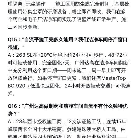
理隔离+无尘操作——施工区用防尘膜完全封闭，基层处
理使用带集尘罩的研磨设备，粉尘即产即收。我们在多
个药企和电子厂洁净车间实现了隔壁产线正常生产、施
工区同步翻新。
Q15：“自流平施工完多久能用？我们洁净车间停产窗口
很短。”
A：263 SL在+20℃环境下约24小时可步行，48-72小
时可轻载使用，完全固化7天。广州达高在洁净车间翻新
中充分利用这个窗口期——周末施工，周一早上即可开
放轻载通行。如果停产窗口更紧，我们还有MasterTop
BC 920（低温快速固化、24小时开放轻载交通）可供选
择。
Q16：“广州达高做制药和洁净车间自流平有什么独特优
势？”
A：28年西卡授权施工商，12支认证施工队，连续15年
蝉联西卡全国十大承建商。参建港珠澳大桥人工岛、白
鹤滩水电站等四大国家级工程。制药行业标杆案例——