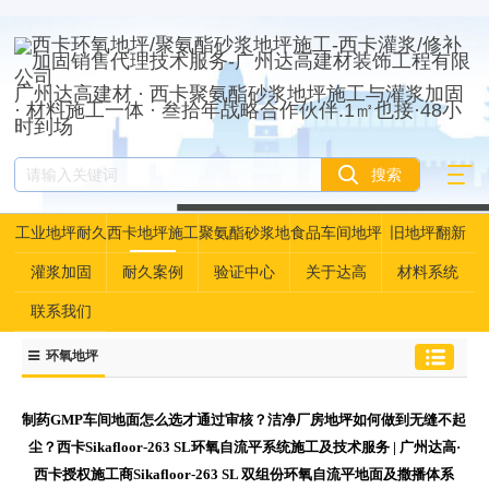
广州达高建材 · 西卡聚氨酯砂浆地坪施工与灌浆加固
· 材料施工一体 · 叁拾年战略合作伙伴.1㎡也接·48小
时到场
工业地坪耐久
西卡地坪施工
聚氨酯砂浆地
食品车间地坪
旧地坪翻新
性资产管理
坪
灌浆加固
耐久案例
验证中心
关于达高
材料系统
联系我们
环氧地坪
制药GMP车间地面怎么选才通过审核？洁净厂房地坪如何做到无缝不起
尘？西卡Sikafloor-263 SL环氧自流平系统施工及技术服务 | 广州达高·
西卡授权施工商Sikafloor-263 SL 双组份环氧自流平地面及撒播体系