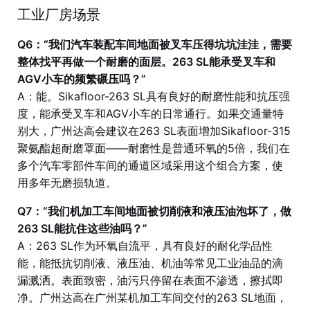
工业厂房场景
Q6：“我们汽车装配车间地面被叉车压得坑坑洼洼，需要
整体找平再做一个耐磨的面层。263 SL能承受叉车和
AGV小车的频繁碾压吗？”
A：能。Sikafloor-263 SL具有良好的耐磨性能和抗压强
度，能承受叉车和AGV小车的日常通行。如果交通量特
别大，广州达高会建议在263 SL表面增加Sikafloor-315
聚氨酯超耐磨罩面——耐磨性是普通环氧的5倍，我们在
多个汽车零部件车间的通道区域采用这个组合方案，使
用多年无磨损轨道。
Q7：“我们机加工车间地面被切削液和液压油泡坏了，做
263 SL能抗住这些油吗？”
A：263 SL作为环氧自流平，具有良好的耐化学品性
能，能抵抗切削液、液压油、机油等常见工业油品的滴
漏溅洒。表面致密，油污只停留在表面不渗透，擦拭即
净。广州达高在广州某机加工车间交付的263 SL地面，