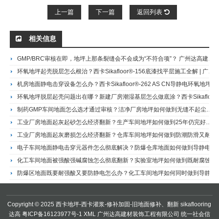
上一篇
下一篇
返回列表
相关信息
GMP/BRC审核在即，地坪上那条裂缝会不会成为“不符合项”？ 广州达高建材装饰工程有限公司 | 西卡二十八年合作伙伴 | 制药食品车间地坪合规专家
环氧地坪起壳脱层怎么根治？西卡Sikafloor®-156底漆找平层施工全解 | 广州达高·西卡地坪施工商+Sikafloor 156环氧地坪底漆及砂浆层
机房地面静电击穿设备怎么办？西卡Sikafloor®-262 AS CN导静电环氧地坪方案 | 广州达高·西卡地坪施工商+Sikafloor®-262 AS CN 双组份导静电环氧涂料
环氧地坪脱层起壳问题出在哪？新建厂房潮湿基层怎么做底涂？西卡Sikafloor-161 L环氧底涂找平层施工及技术服务 | 广州达高·西卡授权施工商Sikafloor®-161 L 双组分环氧底涂/中间找平层
制药GMP车间地面怎么选才通过审核？洁净厂房地坪如何做到无缝不起尘？西卡Sikafloor-263 SL环氧自流平系统施工及技术服务 | 广州达高·西卡授权施工商Sikafloor-263 SL 双组份环氧自流平地面及撒播体系
工业厂房地面起灰起砂怎么经济翻新？生产车间地坪如何做到25年仍完好？西卡Sikafloor-264环氧薄涂系统施工及技术服务 | 广州达高·西卡授权施工商Sikafloor 264 环氧地坪涂料
工业厂房地面起灰磨损怎么经济翻新？仓库车间地坪如何做到防潮防滑又耐用？西卡Sikafloor-261多用途环氧地坪系统施工及技术服务 | 广州达高·西卡授权施工商Sikafloor®-261 双组份多用途环氧树脂地坪
电子车间地面静电击穿元器件怎么彻底解决？防爆仓库地面如何做到导静电不积聚？西卡Sikafloor-220 W Conductive导静电涂层系统施工及技术服务 | 广州达高·西卡授权施工商Sikafloor 220 W Condutive 双组份导静电环氧涂层
化工车间地面被强酸强碱腐蚀怎么彻底翻新？实验室地坪如何做到既耐腐蚀又耐磨损？西卡Sikafloor-381高度耐化学环氧自流平系统施工及技术服务 | 广州达高·西卡授权施工商Sikafloor 381 高度耐腐蚀环氧地坪
防爆区地面既要耐强酸又要防静电怎么办？化工车间地坪如何同时做到导静电和抗腐蚀？西卡Sikafloor-381 AS高度耐腐蚀防静电环氧自流平系统施工及技术服务 | 广州达高·西卡授权施工商Sikafloor 381AS高度耐腐蚀导静电环氧地坪
Copyright © 2025 西卡地坪-西卡灌浆-修补加固-旧地面修补、翻新
sikaflooring
达高
粤ICP备16123977号-1
XML
广州达高建材装饰工程有限公司 统一社会信