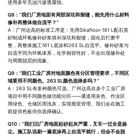
使用多年无油污渗透腐蚀。
Q8：“我们厂房地面有局部深坑和裂缝，能先用什么材料
修补再整体做自流平？”
A：广州达高的标准工序是：先用Sikafloor-161 L配石英
砂制成环氧修补砂浆填补深坑和裂缝，固化后打磨平
整，再整体施工161 L底涂和263 SL自流平。修补砂浆与
自流平同为环氧体系，化学相容性好，不会出现修补处
与周围脱层的现象。
Q9：“我们工业厂房对地面颜色有分区管理要求，不同区
域要用不同颜色。263 SL颜色选择多吗？”
A：263 SL有多种颜色可选。广州达高在多个工业厂房
项目中用不同颜色做功能分区——通道用灰色、作业区
用绿色、仓储区用浅灰，实现视觉管理。我们会在施工
前提供色板供你选择确认。
Q10：“我们旧厂房地面起砂起灰严重，叉车一过全是扬
尘。施工队说刷一遍底涂再上自流平就行，但会不会脱