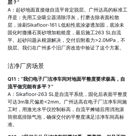
层？”
A：起砂地面直接做自流平肯定脱层。广州达高的标准工
序是：先用工业吸尘器清除浮灰，打磨去除表面松散
层，涂刷Sikafloor-161 L低粘性底涂渗透加固，底涂未
固化时撒播石英砂增加粗糙度，最后施工263 SL自流
平。起砂问题从根源解决，交付后附着力>2.0MPa，不
脱层。我们在广州多个旧厂房改造中验证了这个方案。
洁净厂房场景
Q11：“我们电子厂洁净车间对地面平整度要求极高，自
流平做完能有多平？”
A：Sikafloor-263 SL是自流平系统，固化后表面平整度
可达3m靠尺偏差<2mm。广州达高在电子厂洁净车间施
工时，用激光水平仪控制标高，自流平摊铺后用消泡滚
筒彻底排除气泡，确保交付的平整度满足洁净车间高标
准。