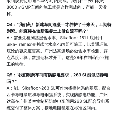
蔽到恢复使用通常48小时内完成。我们在白云山制药
8000㎡GMP车间的施工就是这样完成的，产能一天没
掉。
Q4：“我们药厂新建车间混凝土才养护了十来天，工期特
别紧。能直接在较新混凝土上做自流平吗？”
A：需要先检测基层含水率。Sikafloor-161 L底涂用
Sika-Tramex法测试含水率<6%即可施工，比普通环氧
底涂的容忍度更高。广州达高进场必做含水率检测、露
点温度计算，数据达标才开工。这是28年在制药行业施
工的铁律。
Q5：“我们制药车间有防静电要求，263 SL能做防静电
吗？”
A：能。Sikafloor-263 SL可作为撒播体系的基底，配合
西卡导电涂层和导电铜箔系统，实现防静电功能。广州
达高在广州某生物制药防静电车间用263 SL配合导电系
统交付了整体方案，接地电阻稳定在标准区间内。