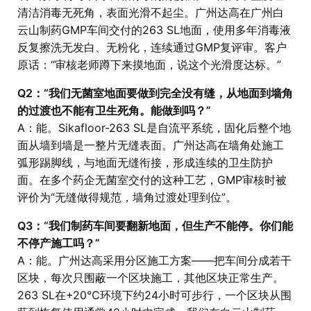
清洁消毒无死角，表面光滑不起尘。广州达高在广州白
云山制药GMP车间交付的263 SL地面，使用多年消毒液
反复擦洗无发白、无粉化，连续通过GMP复评审。客户
原话：“审核老师蹲下来摸地面，说这个光滑度达标。”
Q2：“我们无菌室地面要做到完全没有缝，从地面到墙角
的过渡也不能有卫生死角。能做到吗？”
A：能。Sikafloor-263 SL是自流平系统，固化后整个地
面从墙到墙是一整片无缝表面。广州达高在墙角处施工
弧形踢脚线，与地面无缝衔接，形成连续的卫生防护
面。在多个药企无菌室交付的这种工艺，GMP审核时被
评价为“无缝做得规范，墙角过渡处理到位”。
Q3：“我们制药车间要翻新地面，但生产不能停。你们能
不停产施工吗？”
A：能。广州达高采用分区施工方案——把车间分成若干
区块，每次只围蔽一个区块施工，其他区块正常生产。
263 SL在+20℃环境下约24小时可步行，一个区块从围