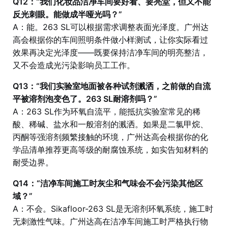
Q12：“我们化妆品洁净车间要好看、要亮堂，但又不能
反光刺眼。能做成半哑光吗？”
A：能。263 SL可以根据需求调整表面光泽度。广州达
高会根据你的车间照明条件做小样测试，让你实际看过
效果再决定光泽度——既要保持洁净车间的明亮整洁，
又不会造成光污染影响员工工作。
Q13：“我们实验室地面被各种试剂溅洒，之前做的自流
平被溶剂泡变色了。263 SL耐溶剂吗？”
A：263 SL作为环氧自流平，能抵抗实验室常见的稀
酸、稀碱、盐水和一般溶剂的溅洒。如果是二氯甲烷、
丙酮等强溶剂频繁接触的环境，广州达高会根据你的化
学品清单推荐更高等级的耐腐蚀系统，如实告知材料的
耐受边界。
Q14：“洁净车间施工时灰尘和气味会不会污染其他区
域？”
A：不会。Sikafloor-263 SL是无溶剂环氧系统，施工时
无刺激性气味。广州达高在洁净车间施工时严格执行物