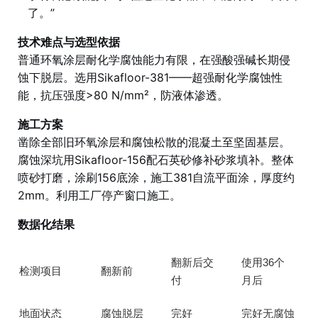
了。”
技术难点与选型依据
普通环氧涂层耐化学腐蚀能力有限，在强酸强碱长期侵
蚀下脱层。选用Sikafloor-381——超强耐化学腐蚀性
能，抗压强度>80 N/mm²，防液体渗透。
施工方案
凿除全部旧环氧涂层和腐蚀松散的混凝土至坚固基层。
腐蚀深坑用Sikafloor-156配石英砂修补砂浆填补。整体
喷砂打磨，涂刷156底涂，施工381自流平面涂，厚度约
2mm。利用工厂停产窗口施工。
数据化结果
翻新后交
使用36个
检测项目
翻新前
付
月后
地面状态
腐蚀脱层
完好
完好无腐蚀