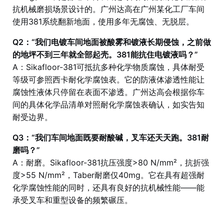
抗机械磨损场景设计的。广州达高在广州某化工厂车间
使用381系统翻新地面，使用多年无腐蚀、无脱层。
Q2：“我们电镀车间地面被酸雾和镀液长期侵蚀，之前做
的地坪不到三年就全部起壳。381能抗住电镀液吗？”
A：Sikafloor-381可抵抗多种化学物质腐蚀，具体耐受
等级可参照西卡耐化学腐蚀表。它的防液体渗透性能让
腐蚀性液体只停留在表面不渗透。广州达高会根据你车
间的具体化学品清单对照耐化学腐蚀表确认，如实告知
耐受边界。
Q3：“我们车间地面既要耐酸碱，叉车还天天跑。381耐
磨吗？”
A：耐磨。Sikafloor-381抗压强度>80 N/mm²，抗折强
度>55 N/mm²，Taber耐磨仅40mg。它在具有超强耐
化学腐蚀性能的同时，还具有良好的抗机械性能——能
承受叉车和重型设备的频繁碾压。