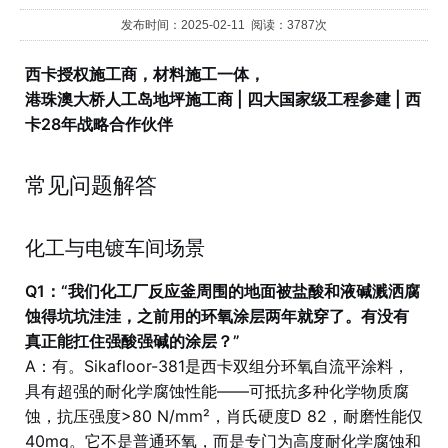
发布时间：2025-02-11 阅读：3787次
西卡授权施工商，材料施工一体，
港珠澳大桥人工岛地坪施工商 | 四大国家级工程参建 | 西
卡28年战略合作伙伴
常见问题解答
化工与电镀车间场景
Q1：“我们化工厂反应釜周围的地面被盐酸和液碱溅洒腐
蚀得坑坑洼洼，之前用的环氧涂层两年就穿了。有没有
真正能扛住强酸强碱的涂层？”
A：有。Sikafloor-381是西卡双组分环氧自流平涂料，
具有超强的耐化学腐蚀性能——可抵抗多种化学物质腐
蚀，抗压强度>80 N/mm²，肖氏硬度D 82，耐磨性能仅
40mg。它不是普通环氧，而是专门为高度耐化学腐蚀和