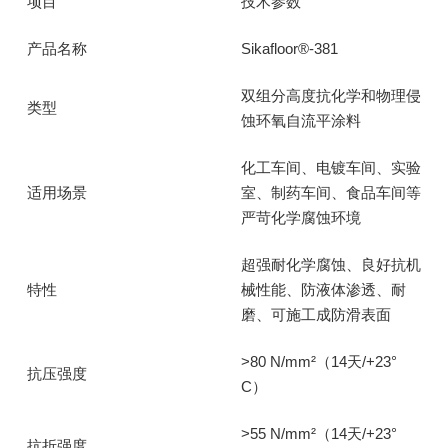
项目
技术参数
产品名称
Sikafloor®-381
双组分高度抗化学和物理侵
类型
蚀环氧自流平涂料
化工车间、电镀车间、实验
适用场景
室、制药车间、食品车间等
严苛化学腐蚀环境
超强耐化学腐蚀、良好抗机
特性
械性能、防液体渗透、耐
磨、可施工成防滑表面
>80 N/mm²（14天/+23°
抗压强度
C）
>55 N/mm²（14天/+23°
抗折强度