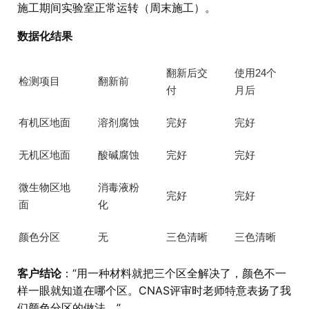
施工期间实验室正常运转（周末施工）。
数据化结果
翻新后交
使用24个
检测项目
翻新前
付
月后
有机区地面
溶剂腐蚀
完好
完好
无机区地面
酸碱腐蚀
完好
完好
微生物区地
消毒液粉
完好
完好
面
化
颜色分区
无
三色清晰
三色清晰
客户结论
：“用一种材料就把三个区全解决了，颜色不一
样一眼就知道在哪个区。CNAS评审时老师特意表扬了我
们颜色分区的做法。”