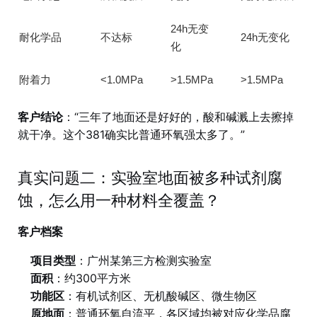
24h无变
耐化学品
不达标
24h无变化
化
附着力
<1.0MPa
>1.5MPa
>1.5MPa
客户结论
：“三年了地面还是好好的，酸和碱溅上去擦掉
就干净。这个381确实比普通环氧强太多了。”
真实问题二：实验室地面被多种试剂腐
蚀，怎么用一种材料全覆盖？
客户档案
项目类型
：广州某第三方检测实验室
面积
：约300平方米
功能区
：有机试剂区、无机酸碱区、微生物区
原地面
：普通环氧自流平，各区域均被对应化学品腐