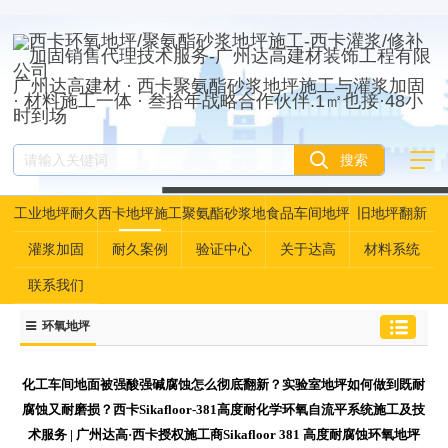
广州达高建材 · 西卡聚氨酯砂浆地坪施工与灌浆加固
· 材料施工一体 · 叁拾年战略合作伙伴.1㎡也接·48小
时到场
工业地坪耐久
西卡地坪施工
聚氨酯砂浆地
食品车间地坪
旧地坪翻新
性资产管理
坪
灌浆加固
耐久案例
验证中心
关于达高
材料系统
联系我们
环氧地坪
化工车间地面被强酸强碱腐蚀怎么彻底翻新？实验室地坪如何做到既耐
腐蚀又耐磨损？西卡Sikafloor-381高度耐化学环氧自流平系统施工及技
术服务 | 广州达高·西卡授权施工商Sikafloor 381 高度耐腐蚀环氧地坪