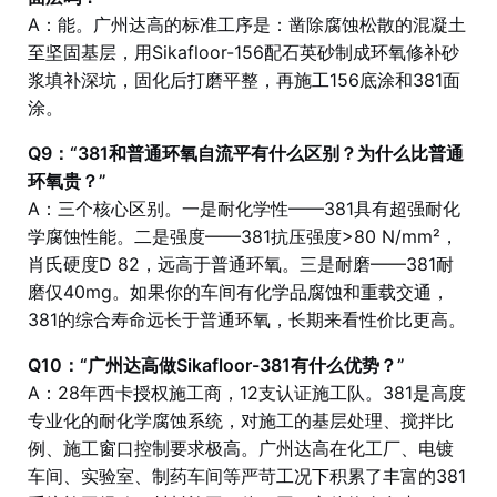
A：能。广州达高的标准工序是：凿除腐蚀松散的混凝土
至坚固基层，用Sikafloor-156配石英砂制成环氧修补砂
浆填补深坑，固化后打磨平整，再施工156底涂和381面
涂。
Q9：“381和普通环氧自流平有什么区别？为什么比普通
环氧贵？”
A：三个核心区别。一是耐化学性——381具有超强耐化
学腐蚀性能。二是强度——381抗压强度>80 N/mm²，
肖氏硬度D 82，远高于普通环氧。三是耐磨——381耐
磨仅40mg。如果你的车间有化学品腐蚀和重载交通，
381的综合寿命远长于普通环氧，长期来看性价比更高。
Q10：“广州达高做Sikafloor-381有什么优势？”
A：28年西卡授权施工商，12支认证施工队。381是高度
专业化的耐化学腐蚀系统，对施工的基层处理、搅拌比
例、施工窗口控制要求极高。广州达高在化工厂、电镀
车间、实验室、制药车间等严苛工况下积累了丰富的381