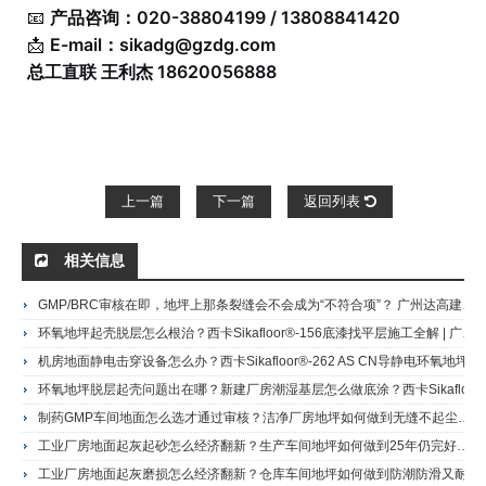
📧
产品咨询：020-38804199 / 13808841420
📩
E-mail：
sikadg@gzdg.com
总工直联 王利杰 18620056888
上一篇
下一篇
返回列表
相关信息
GMP/BRC审核在即，地坪上那条裂缝会不会成为“不符合项”？ 广州达高建材装饰工程有限公司 | 西卡二十八年合作伙伴 | 制药食品车间地坪合规专家
环氧地坪起壳脱层怎么根治？西卡Sikafloor®-156底漆找平层施工全解 | 广州达高·西卡地坪施工商+Sikafloor 156环氧地坪底漆及砂浆层
机房地面静电击穿设备怎么办？西卡Sikafloor®-262 AS CN导静电环氧地坪方案 | 广州达高·西卡地坪施工商+Sikafloor®-262 AS CN 双组份导静电环氧涂料
环氧地坪脱层起壳问题出在哪？新建厂房潮湿基层怎么做底涂？西卡Sikafloor-161 L环氧底涂找平层施工及技术服务 | 广州达高·西卡授权施工商Sikafloor®-161 L 双组分环氧底涂/中间找平层
制药GMP车间地面怎么选才通过审核？洁净厂房地坪如何做到无缝不起尘？西卡Sikafloor-263 SL环氧自流平系统施工及技术服务 | 广州达高·西卡授权施工商Sikafloor-263 SL 双组份环氧自流平地面及撒播体系
工业厂房地面起灰起砂怎么经济翻新？生产车间地坪如何做到25年仍完好？西卡Sikafloor-264环氧薄涂系统施工及技术服务 | 广州达高·西卡授权施工商Sikafloor 264 环氧地坪涂料
工业厂房地面起灰磨损怎么经济翻新？仓库车间地坪如何做到防潮防滑又耐用？西卡Sikafloor-261多用途环氧地坪系统施工及技术服务 | 广州达高·西卡授权施工商Sikafloor®-261 双组份多用途环氧树脂地坪