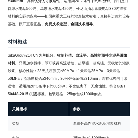
≥340mm
，具有
优秀的可泵送性
，适用期20°C条件下约
60分钟
。我们是白
鹤滩水电站560吨、乌东德水电站420吨、长龙山抽水蓄能电站380吨灌浆
材料的实际供应商——把国家重大工程的灌浆技术标准，直接带进你的设备
基础。原厂直发正品，
免费技术选型，全国技术指导
。
材料概述
SikaGrout-214 CN为
单组分、收缩补偿、自流平、高性能预拌水泥基灌浆
材料
。只需加水搅拌，即可获得高流动性、超早强、超高强、无收缩的灌浆
砂浆。核心性能：28天抗压强度≥80MPa；1天即达25MPa；3天即达
50MPa；流动度初始≥340mm，30分钟保留值≥310mm；具有优秀的可泵
送性；适用期20°C条件下约60分钟；不含氯离子，无腐蚀性。符合
GB/T
50448-2015 (II型)
标准。包装规格：25kg/包或1000kg/袋。
关键指标
参数
类型
单组分高性能水泥基灌浆材料