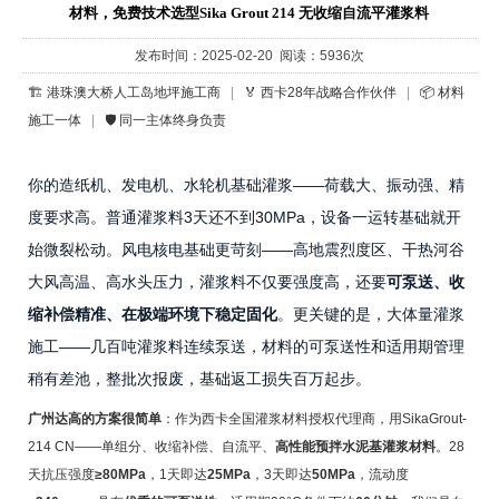
材料，免费技术选型Sika Grout 214 无收缩自流平灌浆料
发布时间：2025-02-20 阅读：5936次
🏗️ 港珠澳大桥人工岛地坪施工商
|
🏅 西卡28年战略合作伙伴
|
📦 材料
施工一体
|
🛡️ 同一主体终身负责
你的造纸机、发电机、水轮机基础灌浆——荷载大、振动强、精
度要求高。普通灌浆料3天还不到30MPa，设备一运转基础就开
始微裂松动。风电核电基础更苛刻——高地震烈度区、干热河谷
大风高温、高水头压力，灌浆料不仅要强度高，还要
可泵送、收
缩补偿精准、在极端环境下稳定固化
。更关键的是，大体量灌浆
施工——几百吨灌浆料连续泵送，材料的可泵送性和适用期管理
稍有差池，整批次报废，基础返工损失百万起步。
广州达高的方案很简单
：作为西卡全国灌浆材料授权代理商，用SikaGrout-
214 CN——单组分、收缩补偿、自流平、
高性能预拌水泥基灌浆材料
。28
天抗压强度
≥80MPa
，1天即达
25MPa
，3天即达
50MPa
，流动度