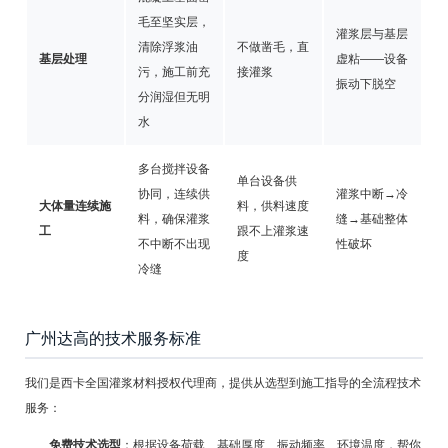
毛至坚实层，
灌浆层与基层
清除浮浆油
不做凿毛，直
基层处理
虚粘——设备
污，施工前充
接灌浆
振动下脱空
分润湿但无明
水
多台搅拌设备
单台设备供
协同，连续供
灌浆中断→冷
大体量连续施
料，供料速度
料，确保灌浆
缝→基础整体
工
跟不上灌浆速
不中断不出现
性破坏
度
冷缝
广州达高的技术服务标准
我们是西卡全国灌浆材料授权代理商，提供从选型到施工指导的全流程技术
服务：
免费技术选型
：根据设备荷载、基础厚度、振动频率、环境温度，帮你