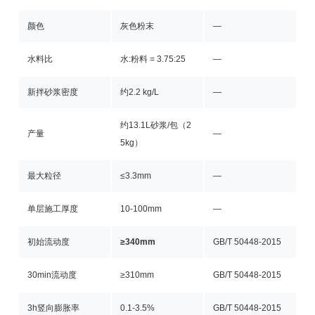
颜色
灰色粉末
—
水料比
水:粉料 = 3.75:25
—
新拌砂浆密度
约2.2 kg/L
—
约13.1L砂浆/包（2
产量
—
5kg）
最大粒径
≤3.3mm
—
单层施工厚度
10-100mm
—
初始流动度
≥340mm
GB/T 50448-2015
30min流动度
≥310mm
GB/T 50448-2015
3h竖向膨胀率
0.1-3.5%
GB/T 50448-2015