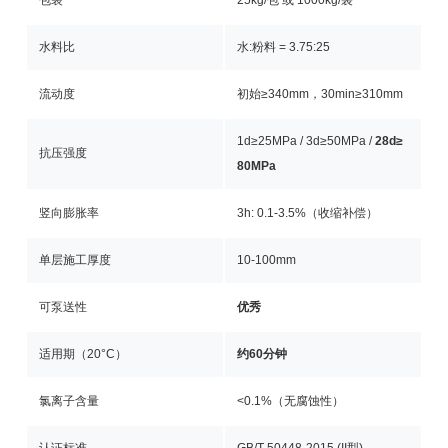
包装
25kg/包 或 1000kg/袋
水料比
水:粉料 = 3.75:25
流动度
初始≥340mm，30min≥310mm
1d≥25MPa / 3d≥50MPa /
28d≥
抗压强度
80MPa
竖向膨胀率
3h: 0.1-3.5%（收缩补偿）
单层施工厚度
10-100mm
可泵送性
优秀
适用期（20°C）
约60分钟
氯离子含量
<0.1%（无腐蚀性）