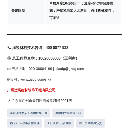
单层厚度10-100mm；温度<5°C需保温措
关键限制
施；严禁私自加大水料比；必须机械搅拌；
可泵送
📞 灌浆材料技术咨询：400-8877-932
👷 总工程师直联：18620056888（王利杰）
📧 产品咨询：020-38804199 | sikadg@gzdg.com
🌐 官网：www.gzdg.com/sika
广州达高建材装饰工程有限公司
📍 广东省广州市天河区燕岭路25号2001房
港珠澳大桥人工岛地坪施工商
参建四大国家级工程
西卡28年战略合作伙伴
工厂直发·正品可验
同一主体终身负责