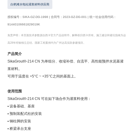
白鹤滩水电站灌浆材料供应商
授权编号：SIKA-GZ-DG-1998 | 合同号：2023-GZ-DG-001 | 统一社会信用代码：
91440106661829019K
免责声明：本页面技术参数源自西卡官方产品说明书，解释权归西卡所有。施工建议和避坑指南为达
高28年经验独立总结。国家工程案例均为广州达高实际参建项目。
产品简介
SikaGrout®-214 CN 为单组分、收缩补偿、自流平、高性能预拌水泥基灌
浆材料。
可用于温度在 +5°C ~ +35°C之间的基面上。
使用范围
SikaGrout®-214 CN 可在如下场合作为灌浆料使用：
▪ 设备基础、基座
▪ 预制装配式柱的安装
▪ 钢柱脚的安装
▪ 桥梁承台支座