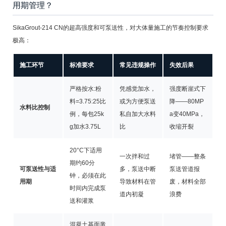
用期管理？
SikaGrout-214 CN的超高强度和可泵送性，对大体量施工的节奏控制要求
极高：
施工环节
标准要求
常见违规操作
失效后果
严格按水:粉
凭感觉加水，
强度断崖式下
料=3.75:25比
或为方便泵送
降——80MP
水料比控制
例，每包25k
私自加大水料
a变40MPa，
g加水3.75L
比
收缩开裂
20°C下适用
一次拌和过
堵管——整条
期约60分
可泵送性与适
多，泵送中断
泵送管道报
钟，必须在此
用期
导致材料在管
废，材料全部
时间内完成泵
道内初凝
浪费
送和灌浆
混凝土基面凿