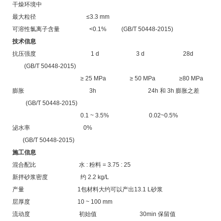
干燥环境中
最大粒径 ≤3.3 mm
可溶性氯离子含量 <0.1% (GB/T 50448-2015)
技术信息
抗压强度 1 d 3 d 28d
(GB/T 50448-2015)
≥ 25 MPa ≥ 50 MPa ≥80 MPa
膨胀 3h 24h 和 3h 膨胀之差
(GB/T 50448-2015)
0.1 ~ 3.5% 0.02~0.5%
泌水率 0%
(GB/T 50448-2015)
施工信息
混合配比 水 : 粉料 = 3.75 : 25
新拌砂浆密度 约 2.2 kg/L
产量 1包材料大约可以产出13.1 L砂浆
层厚度 10 ~ 100 mm
流动度 初始值 30min 保留值