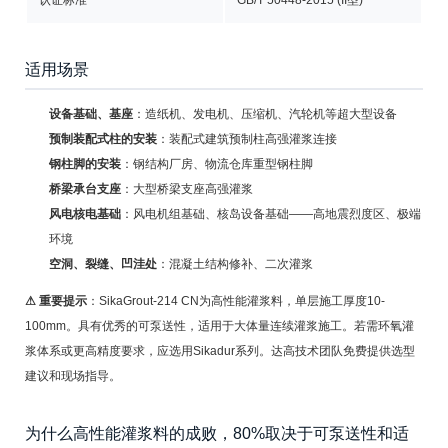
认证标准
GB/T 50448-2015 (II型)
适用场景
设备基础、基座
：造纸机、发电机、压缩机、汽轮机等超大型设备
预制装配式柱的安装
：装配式建筑预制柱高强灌浆连接
钢柱脚的安装
：钢结构厂房、物流仓库重型钢柱脚
桥梁承台支座
：大型桥梁支座高强灌浆
风电核电基础
：风电机组基础、核岛设备基础——高地震烈度区、极端
环境
空洞、裂缝、凹洼处
：混凝土结构修补、二次灌浆
⚠ 重要提示
：SikaGrout-214 CN为高性能灌浆料，单层施工厚度10-
100mm。具有优秀的可泵送性，适用于大体量连续灌浆施工。若需环氧灌
浆体系或更高精度要求，应选用Sikadur系列。达高技术团队免费提供选型
建议和现场指导。
为什么高性能灌浆料的成败，80%取决于可泵送性和适