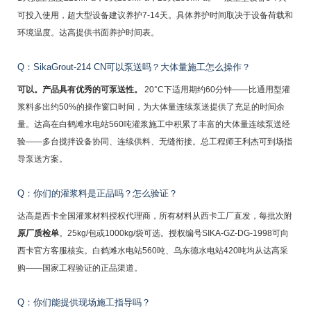
可投入使用，超大型设备建议养护7-14天。具体养护时间取决于设备荷载和
环境温度。达高提供书面养护时间表。
Q：SikaGrout-214 CN可以泵送吗？大体量施工怎么操作？
可以。产品具有优秀的可泵送性。
20°C下适用期约60分钟——比通用型灌
浆料多出约50%的操作窗口时间，为大体量连续泵送提供了充足的时间余
量。达高在白鹤滩水电站560吨灌浆施工中积累了丰富的大体量连续泵送经
验——多台搅拌设备协同、连续供料、无缝衔接。总工程师王利杰可到场指
导泵送方案。
Q：你们的灌浆料是正品吗？怎么验证？
达高是西卡全国灌浆材料授权代理商，所有材料从西卡工厂直发，每批次附
原厂质检单
。25kg/包或1000kg/袋可选。授权编号SIKA-GZ-DG-1998可向
西卡官方客服核实。白鹤滩水电站560吨、乌东德水电站420吨均从达高采
购——国家工程验证的正品渠道。
Q：你们能提供现场施工指导吗？