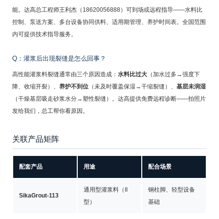
能。达高总工程师王利杰（18620056888）可到场或远程指导——水料比
控制、泵送方案、多台设备协同供料、适用期管理、养护时间表。全国范围
内可提供技术指导服务。
Q：灌浆后出现裂缝是怎么回事？
高性能灌浆料裂缝通常由三个原因造成：
水料比过大
（加水过多→强度下
降、收缩开裂）、
养护不到位
（未及时覆盖保湿→干缩裂缝）、
基层未润湿
（干燥基层吸走砂浆水分→塑性裂缝）。达高提供免费远程诊断——拍照片
发给我们，总工帮你看原因。
关联产品矩阵
配套产品
用途
配合场景
通用型灌浆料（II
钢柱脚、轻型设备
SikaGrout-113
型）
基础