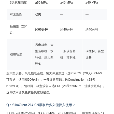
3天抗压强度
≥50 MPa
≥45 MPa
≥40 MPa
可泵送性
优秀
—
—
适用期（20°
约60分钟
约40分钟
约40分钟
C）
风电核电、大
型造纸机、水
一般设备基
钢柱脚、轻型
适用场景
轮机、超大型
础、预制柱
设备
设备
超大型设备、风电核电基础、需大体量泵送→选214 CN（28天≥80MPa，
可泵送，适用期60分钟）。一般设备基础→选Construction（28天
≥70MPa）。钢柱脚、轻型设备→选113（28天≥60MPa，流动度更高）。
达高技术团队免费提供选型建议。
Q：SikaGrout-214 CN灌浆后多久能投入使用？
1天抗压强度≥25MPa，3天≥50MPa，28天≥80MPa。一般重型设备3-7天