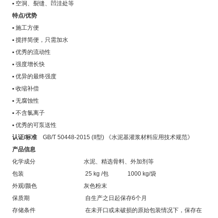
▪ 空洞、裂缝、凹洼处等
特点/优势
▪ 施工方便
▪ 搅拌简便，只需加水
▪ 优秀的流动性
▪ 强度增长快
▪ 优异的最终强度
▪ 收缩补偿
▪ 无腐蚀性
▪ 不含氯离子
▪ 优秀的可泵送性
认证/标准
GB/T 50448-2015 (II型) 《水泥基灌浆材料应用技术规范》
产品信息
化学成分 水泥、精选骨料、外加剂等
包装 25 kg /包 1000 kg/袋
外观/颜色 灰色粉末
保质期 自生产之日起保存6个月
存储条件 在未开口或未破损的原始包装情况下，保存在