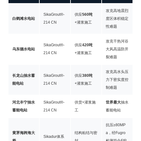
攻克高地震烈
SikaGrout®-
供应
560吨
白鹤滩水电站
度区体积稳定
214 CN
+灌浆施工
性难题
攻克干热河谷
SikaGrout®-
供应
420吨
乌东德水电站
大风高温防开
214 CN
+灌浆施工
裂难题
攻克高水头压
长龙山抽水蓄
SikaGrout®-
供应
380吨
力下密实度控
能电站
214 CN
+灌浆施工
制难题
河北丰宁抽水
SikaGrout®-
供货+灌浆施
世界最大
抽水
蓄能电站
214 CN
工
蓄能电站
抗压≥80MP
黄茅海跨海大
结构粘结与密
a，经Fugro
Sikadur体系
桥
封
检测符合FIP