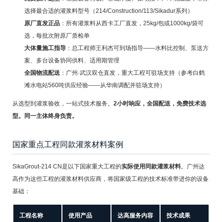
选择最合适的灌浆料型号（214/Construction/113/Sikadur系列）
原厂直发正品
：所有灌浆料从西卡工厂直发，25kg/包或1000kg/袋可
选，每批次附原厂质检单
大体量施工指导
：总工程师王利杰可到场指导——水料比控制、泵送方
案、多台设备协同供料、适用期管理
全国物流配送
：广州·武汉双仓直发，重大工程可驻场支持（参考白鹤
滩水电站560吨供应经验——从华南调配并驻场支持）
从选型到灌浆验收，一站式技术服务。
2小时响应，全国配送，免费技术选
型。同一主体终身负责。
国家重点工程同款灌浆材料案例
SikaGrout-214 CN是以下国家重大工程的
实际使用同款灌浆材料
。广州达
高作为这些工程的灌浆材料供应商，将国家级工程的技术标准带进你的设备
基础：
工程名称
使用产品
达高服务内容
技术成果