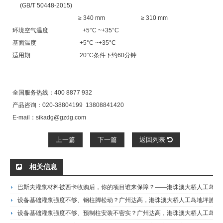
(GB/T 50448-2015)
≥ 340 mm ≥ 310 mm
环境空气温度 +5°C ~+35°C
基面温度 +5°C ~+35°C
适用期 20°C条件下约60分钟
全国服务热线：400 8877 932
产品咨询：020-38804199 13808841420
E-mail：sikadg@gzdg.com
上一篇
下一篇
返回列表
相关信息
巴斯夫灌浆材料被西卡收购后，你的项目谁来保障？——港珠澳大桥人工岛地坪施工商广州达高，25年巴斯夫灌浆技术传承，国家级工程供应商
设备基础灌浆强度不够、钢柱脚松动？广州达高，港珠澳大桥人工岛地坪施工商，授权代理西卡SikaGrout-113水泥基灌浆料：28天抗压≥60MPa，流动度≥340mm，白鹤滩水电站同品牌灌浆体系，免费技术选型SikaGrout-113水泥补偿自流平灌浆材料
设备基础灌浆强度不够、预制柱安装不密实？广州达高，港珠澳大桥人工岛地坪施工商，授权代理西卡SikaGrout-Construction灌浆料：28天抗压≥70MPa，符合GB/T 50448 III型标准，白鹤滩水电站同品牌灌浆体系，免费技术选型SikaGrout-Construction 通用型化学灌浆料