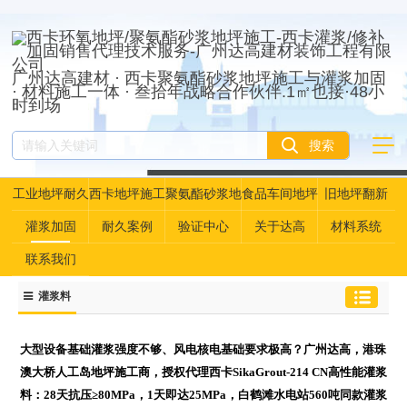
广州达高建材 · 西卡聚氨酯砂浆地坪施工与灌浆加固
· 材料施工一体 · 叁拾年战略合作伙伴.1㎡也接·48小
时到场
工业地坪耐久
西卡地坪施工
聚氨酯砂浆地
食品车间地坪
旧地坪翻新
性资产管理
坪
灌浆加固
耐久案例
验证中心
关于达高
材料系统
联系我们
灌浆料
大型设备基础灌浆强度不够、风电核电基础要求极高？广州达高，港珠
澳大桥人工岛地坪施工商，授权代理西卡SikaGrout-214 CN高性能灌浆
料：28天抗压≥80MPa，1天即达25MPa，白鹤滩水电站560吨同款灌浆