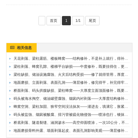
首页
1
1/1
尾页
相关信息
天花剥落、梁柱露筋、楼板蜂窝——结构修补，不是补上就行，得补住—— 广州达高·西卡BARRA MORTAR 25轻质聚合物修补砂浆施工BARRA MORTAR 25 聚合物改性，轻质，砌筑高厚度修补砂浆
梁柱剥落、蜂窝孔隙、楼梯平台缺损——中度修补，既要挂得住，更要补得牢—— 广州达高·西卡BARRA MORTAR 40聚合物改性轻质修补砂浆施工BARRA MORTAR 40 聚合物改性，轻质修补砂浆
梁柱缺损、储油设施腐蚀、火灾后结构受损——修了就得管用，厚度一次到位—— 广州达高·西卡BARRA 42双组份聚合物改性修补砂浆施工BARRAR 42 聚合物改性水泥修补砂浆
地面磨损、立面剥落、表面孔洞——薄层修补，修完得平，补完得牢—— 广州达高·西卡BARRA 82聚合物改性轻质修补砂浆施工BARRA 80 聚合物改性水泥装饰砂浆
桥面剥落、码头拱腹缺损、梁柱蜂窝——大厚度立面顶面修补，既要挂得住，更要管得久—— 广州达高·西卡BARRA MORTAR L聚合物改性轻质修补砂浆施工BARRA MORTAR L 聚合物改性的轻质水泥修补砂浆
码头被海水掏空、储油罐壁腐蚀、烟囱内衬剥落——大厚度结构修补，喷涂一次到位，不掉不裂—— 广州达高·西卡EMACO S166纤维增强喷涂修补砂浆施工EMACO S166 结构用砌筑高厚度喷射砂浆
蜂窝空洞、梁柱加固、狭窄空间没法抹灰——灌进去，填满它，胀紧它—— 广州达高·西卡EMACO S177高强灌注修补砂浆施工EMACO S177 高强度灌注修补砂浆
码头被盐蚀、烟囱被酸腐、排污管被硫化物侵蚀——喷涂也行，镘抹也行，还得扛得住硫酸盐—— 广州达高·西卡EMACO S188纤维增强抗硫酸盐修补砂浆施工EMACOR S188 抗硫酸盐，高强度修补砂浆
桥底剥落、隧道裂缝、涵洞渗水——高空仰面喷涂，一次10公分，不掉不裂—— 广州达高·西卡SHOTPATCH 20高厚度喷涂修补砂浆施工SHOTPATCH 20 (原 Shotpatch 200) 预混合，砌筑高厚度水泥喷射砂浆
地面磨损骨料外露、墙面剥落起皮、表面孔洞影响美观——薄层修补，既要平，更要牢—— 广州达高·西卡BARRA 82聚合物改性轻质修补砂浆施工BARRA 82 高强度聚合物改性修补砂浆