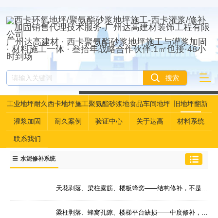
广州达高建材 · 西卡聚氨酯砂浆地坪施工与灌浆加固
· 材料施工一体 · 叁拾年战略合作伙伴.1㎡也接·48小
时到场
工业地坪耐久
西卡地坪施工
聚氨酯砂浆地
食品车间地坪
旧地坪翻新
性资产管理
坪
灌浆加固
耐久案例
验证中心
关于达高
材料系统
联系我们
水泥修补系统
天花剥落、梁柱露筋、楼板蜂窝——结构修补，不是补上就行，得补住—— 广州达高·西卡BARRA MORTAR 25轻质聚合物修补砂浆施工BARRA MORTAR 25 聚合物改性，轻质，砌筑高厚度修补砂浆
梁柱剥落、蜂窝孔隙、楼梯平台缺损——中度修补，既要挂得住，更要补得牢—— 广州达高·西卡BARRA MORTAR 40聚合物改性轻质修补砂浆施工BARRA MORTAR 40 聚合物改性，轻质修补砂浆