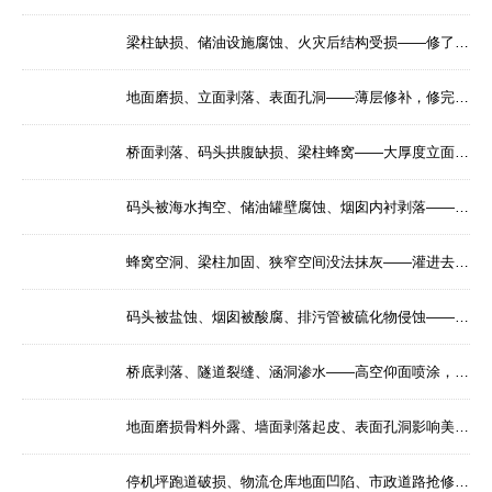
梁柱缺损、储油设施腐蚀、火灾后结构受损——修了就得管用，厚度一次到位—— 广州达高·西卡BARRA 42双组份聚合物改性修补砂浆施工BARRAR 42 聚合物改性水泥修补砂浆
地面磨损、立面剥落、表面孔洞——薄层修补，修完得平，补完得牢—— 广州达高·西卡BARRA 82聚合物改性轻质修补砂浆施工BARRA 80 聚合物改性水泥装饰砂浆
桥面剥落、码头拱腹缺损、梁柱蜂窝——大厚度立面顶面修补，既要挂得住，更要管得久—— 广州达高·西卡BARRA MORTAR L聚合物改性轻质修补砂浆施工BARRA MORTAR L 聚合物改性的轻质水泥修补砂浆
码头被海水掏空、储油罐壁腐蚀、烟囱内衬剥落——大厚度结构修补，喷涂一次到位，不掉不裂—— 广州达高·西卡EMACO S166纤维增强喷涂修补砂浆施工EMACO S166 结构用砌筑高厚度喷射砂浆
蜂窝空洞、梁柱加固、狭窄空间没法抹灰——灌进去，填满它，胀紧它—— 广州达高·西卡EMACO S177高强灌注修补砂浆施工EMACO S177 高强度灌注修补砂浆
码头被盐蚀、烟囱被酸腐、排污管被硫化物侵蚀——喷涂也行，镘抹也行，还得扛得住硫酸盐—— 广州达高·西卡EMACO S188纤维增强抗硫酸盐修补砂浆施工EMACOR S188 抗硫酸盐，高强度修补砂浆
桥底剥落、隧道裂缝、涵洞渗水——高空仰面喷涂，一次10公分，不掉不裂—— 广州达高·西卡SHOTPATCH 20高厚度喷涂修补砂浆施工SHOTPATCH 20 (原 Shotpatch 200) 预混合，砌筑高厚度水泥喷射砂浆
地面磨损骨料外露、墙面剥落起皮、表面孔洞影响美观——薄层修补，既要平，更要牢—— 广州达高·西卡BARRA 82聚合物改性轻质修补砂浆施工BARRA 82 高强度聚合物改性修补砂浆
停机坪跑道破损、物流仓库地面凹陷、市政道路抢修——4小时恢复通行，等不起的地面，用快的—— 广州达高·西卡MasterEmaco T 288快硬微粒混凝土修补砂浆施工MasterEmaco 混凝土修补砂浆