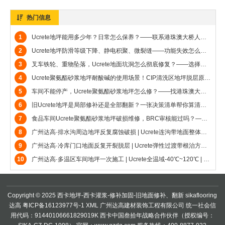
热门信息
1
Ucrete地坪能用多少年？日常怎么保养？——联系港珠澳大桥人工岛地坪施工商广州达高，免费出方案和技术交流，赠送小样品
2
Ucrete地坪防滑等级下降、静电积聚、微裂缝——功能失效怎么补救？——港珠澳大桥人工岛地坪施工商广州达高帮客户彻底解决烦恼
3
叉车铁轮、重物坠落，Ucrete地面坑洞怎么彻底修复？——选择港珠澳大桥人工岛地坪施工商广州达高一站式解决客户问题
4
Ucrete聚氨酯砂浆地坪耐酸碱的使用场景！CIP清洗区地坪脱层原因与修复——广州达高帮客户一站式解决所有问题（港珠澳大桥人工岛地坪施工商）
5
车间不能停产，Ucrete聚氨酯砂浆地坪怎么修？——找港珠澳大桥人工岛地坪施工商广州达高一站式解决问题
6
旧Ucrete地坪是局部修补还是全部翻新？一张决策清单帮你算清楚——港珠澳大桥人工岛地坪施工商广州达高帮到你解决问题
7
食品车间Ucrete聚氨酯砂浆地坪破损维修，BRC审核能过吗？——广州达高可以施工维修解决（港珠澳大桥人工岛地坪施工商）
8
广州达高·排水沟周边地坪反复腐蚀破损 | Ucrete连沟带地面整体施工 | 双汇集团9年零维修
9
广州达高·冷库门口地面反复开裂脱层 | Ucrete弹性过渡带根治方案 | 湛江国联8年零维修
10
广州达高·多温区车间地坪一次施工 | Ucrete全温域-40℃~120℃ | 湛江国联3万㎡无缝验证
Copyright © 2025 西卡地坪-西卡灌浆-修补加固-旧地面修补、翻新
sikaflooring
达高
粤ICP备16123977号-1
XML
广州达高建材装饰工程有限公司 统一社会信
用代码：91440106661829019K 西卡中国叁拾年战略合作伙伴（授权编号：