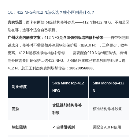
Q1：412 NFG和412 N怎么选？核心区别是什么？
真实场景
：西卡有两款R4级结构修补砂浆——412 N和412 NFG。不知道区
别在哪，选哪个适合自己项目。
广州达高的解决方案
：412 NFG是
含阻锈剂版结构修补砂浆
——自带钢筋阻
锈成分，修补时不需要额外涂刷钢筋保护层（如910 N），工序更少，效率
更高。412 N是标准版结构修补砂浆——需要配合910 N做钢筋防锈。有钢
筋外露需要阻锈保护→选412 NFG。无钢筋外露或已有单独阻锈处理→选
412 N。总工王利杰免费到场帮你选：
18620056888
。
Sika MonoTop-412
Sika MonoTop-412
对比维度
NFG
N
含阻锈剂结构修补
定位
标准结构修补砂浆
砂浆
钢筋阻锈
✓ 自带阻锈剂
需配合910 N使用