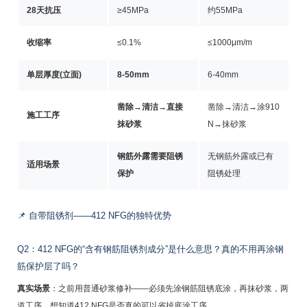
28天抗压
≥45MPa
约55MPa
收缩率
≤0.1%
≤1000μm/m
单层厚度(立面)
8-50mm
6-40mm
凿除→清洁→直接
凿除→清洁→涂910
施工工序
抹砂浆
N→抹砂浆
钢筋外露需要阻锈
无钢筋外露或已有
适用场景
保护
阻锈处理
📌 自带阻锈剂——412 NFG的独特优势
Q2：412 NFG的“含有钢筋阻锈剂成分”是什么意思？真的不用再涂钢
筋保护层了吗？
真实场景
：之前用普通砂浆修补——必须先涂钢筋阻锈底涂，再抹砂浆，两
道工序。想知道412 NFG是否真的可以省掉底涂工序。