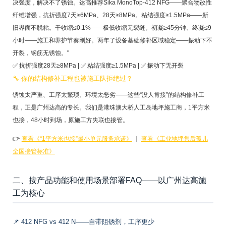
决强度，解决不了锈蚀。达高推荐Sika MonoTop-412 NFG——聚合物改性
纤维增强，抗折强度7天≥6MPa、28天≥8MPa。粘结强度≥1.5MPa——新
旧界面不脱粘。干收缩≤0.1%——极低收缩无裂缝。初凝≥45分钟、终凝≤9
小时——施工和养护节奏刚好。两年了设备基础修补区域稳定——振动下不
开裂，钢筋无锈蚀。"
✅ 抗折强度28天≥8MPa | ✅ 粘结强度≥1.5MPa | ✅ 振动下无开裂
🔧 你的结构修补工程也被施工队拒绝过？
锈蚀太严重、工序太繁琐、环境太恶劣——这些“没人肯接”的结构修补工
程，正是广州达高的专长。我们是港珠澳大桥人工岛地坪施工商，1平方米
也接，48小时到场，原施工方失联也接管。
👉
查看《“1平方米也接”最小单元服务承诺》
｜
查看《工业地坪售后孤儿
全国接管标准》
二、按产品功能和使用场景部署FAQ——以广州达高施
工为核心
📌 412 NFG vs 412 N——自带阻锈剂，工序更少