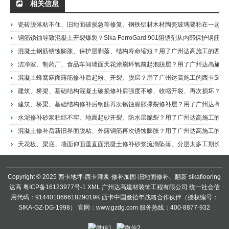
相关信息
瓷砖脱落粘不住、旧地面破损急等修复、钢铁铝材木材陶瓷玻璃要粘在一起？广州达高，港珠澳大桥人工岛地坪施工商，西卡Sikadur-31 CF Normal多材质通用环氧结构胶施工服务商，潮湿基面可施工，立面不流淌，大亚湾核电站、港珠澳大桥同款，免费现场诊断
钢筋锈蚀导致混凝土开裂爆裂？Sika FerroGard 901阻锈剂从内部保护钢筋 广州达高 · 西卡混凝土阻锈解决方案,销售代理Sika FerroGard 901 表面浸渍钢筋阻锈剂
混凝土钢筋锈蚀膨胀、保护层剥落、结构寿命缩短？用了广州达高施工的西卡Sika FerroGard-903的客户这样说——港珠澳大桥人工岛地坪施工商销售代理Sika Ferrogard 903 防锈浸渍剂(多功能阻锈剂)
洁净室、制药厂、食品车间墙面天花涂刷环氧前起泡脱层？用了广州达高施工的西卡Sikagard Skimcoat C的客户这样说——港珠澳大桥人工岛地坪施工商
混凝土蜂窝麻面露筋修补后起粉、开裂、脱层？用了广州达高施工的西卡Sika Refit 2000的客户这样说——广州达高·西卡授权销售代理Sika Refit 2000 修补砂浆
建筑、桥梁、基础结构混凝土破损修补后强度不够、收缩开裂、再次损坏？用了广州达高施工的西卡Sika MonoTop-412 N的客户这样说——广州达高·西卡授权销售代理Sika MonoTop-412 N
建筑、桥梁、基础结构修补后钢筋再次锈蚀膨胀撑裂修补层？用了广州达高施工的西卡Sika MonoTop-412 NFG的客户这样说——广州达高·西卡授权销售代理Sika MonoTop 412 NFG结构修补砂浆
水泥修补砂浆粘结不牢、地面起砂开裂、防水层脆裂？用了广州达高施工的西卡Sika Latex胶皇的客户这样说——广州达高·西卡授权销售代理Sika Latex Sika胶皇/多功能粘结剂
混凝土修补后新旧界面脱粘、外露钢筋再次锈蚀膨胀？用了广州达高施工的西卡Sika MonoTop 610的客户这样说——广州达高·西卡授权销售代理Sika MonoTop 610 粘接及钢筋保护砂浆
天花板、梁底、墙面仰面垂直面混凝土修补砂浆流淌坠落、分层太多工期长？用了广州达高施工的西卡Sika MonoTop-612的客户这样说——广州达高·西卡授权销售代理Sika MonoTop 612 修补砂浆
Copyright © 2025 西卡地坪-西卡灌浆-修补加固-旧地面修补、翻新
sikaflooring
达高
粤ICP备16123977号-1
XML
广州达高建材装饰工程有限公司 统一社会信
用代码：91440106661829019K 西卡中国叁拾年战略合作伙伴（授权编号：
SIKA-GZ-DG-1998） 官网：www.gzdg.com 服务热线：400-8877-932