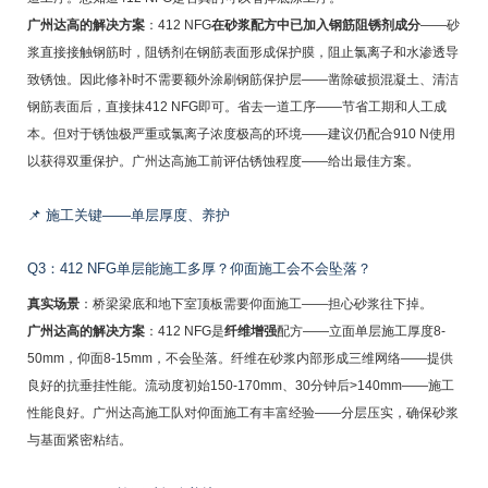
广州达高的解决方案
：412 NFG
在砂浆配方中已加入钢筋阻锈剂成分
——砂
浆直接接触钢筋时，阻锈剂在钢筋表面形成保护膜，阻止氯离子和水渗透导
致锈蚀。因此修补时不需要额外涂刷钢筋保护层——凿除破损混凝土、清洁
钢筋表面后，直接抹412 NFG即可。省去一道工序——节省工期和人工成
本。但对于锈蚀极严重或氯离子浓度极高的环境——建议仍配合910 N使用
以获得双重保护。广州达高施工前评估锈蚀程度——给出最佳方案。
📌 施工关键——单层厚度、养护
Q3：412 NFG单层能施工多厚？仰面施工会不会坠落？
真实场景
：桥梁梁底和地下室顶板需要仰面施工——担心砂浆往下掉。
广州达高的解决方案
：412 NFG是
纤维增强
配方——立面单层施工厚度8-
50mm，仰面8-15mm，不会坠落。纤维在砂浆内部形成三维网络——提供
良好的抗垂挂性能。流动度初始150-170mm、30分钟后>140mm——施工
性能良好。广州达高施工队对仰面施工有丰富经验——分层压实，确保砂浆
与基面紧密粘结。