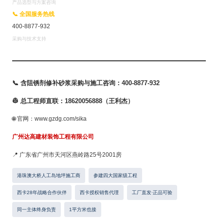
产品选型与方案咨询
📞 全国服务热线
400-8877-932
采购与技术支持
📞 含阻锈剂修补砂浆采购与施工咨询：400-8877-932
👷 总工程师直联：18620056888（王利杰）
🌐 官网：www.gzdg.com/sika
广州达高建材装饰工程有限公司
📍 广东省广州市天河区燕岭路25号2001房
港珠澳大桥人工岛地坪施工商
参建四大国家级工程
西卡28年战略合作伙伴
西卡授权销售代理
工厂直发·正品可验
同一主体终身负责
1平方米也接