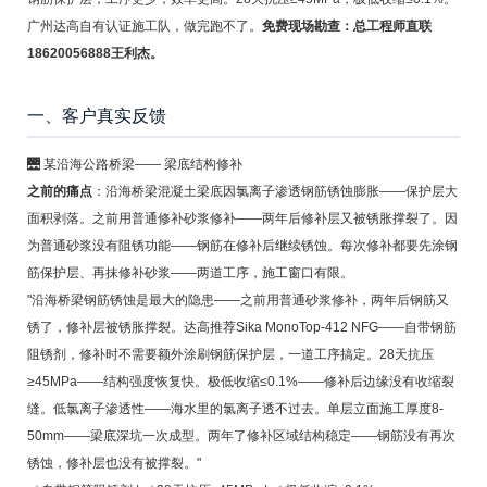
广州达高自有认证施工队，做完跑不了。
免费现场勘查：总工程师直联
18620056888王利杰。
一、客户真实反馈
🌉 某沿海公路桥梁—— 梁底结构修补
之前的痛点
：沿海桥梁混凝土梁底因氯离子渗透钢筋锈蚀膨胀——保护层大
面积剥落。之前用普通修补砂浆修补——两年后修补层又被锈胀撑裂了。因
为普通砂浆没有阻锈功能——钢筋在修补后继续锈蚀。每次修补都要先涂钢
筋保护层、再抹修补砂浆——两道工序，施工窗口有限。
"沿海桥梁钢筋锈蚀是最大的隐患——之前用普通砂浆修补，两年后钢筋又
锈了，修补层被锈胀撑裂。达高推荐Sika MonoTop-412 NFG——自带钢筋
阻锈剂，修补时不需要额外涂刷钢筋保护层，一道工序搞定。28天抗压
≥45MPa——结构强度恢复快。极低收缩≤0.1%——修补后边缘没有收缩裂
缝。低氯离子渗透性——海水里的氯离子透不过去。单层立面施工厚度8-
50mm——梁底深坑一次成型。两年了修补区域结构稳定——钢筋没有再次
锈蚀，修补层也没有被撑裂。"