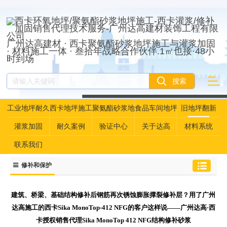
广州达高建材 · 西卡聚氨酯砂浆地坪施工与灌浆加固
· 材料施工一体 · 叁拾年战略合作伙伴.1㎡也接·48小
时到场
工业地坪耐久
西卡地坪施工
聚氨酯砂浆地
食品车间地坪
旧地坪翻新
性资产管理
坪
灌浆加固
耐久案例
验证中心
关于达高
材料系统
联系我们
修补和保护
建筑、桥梁、基础结构修补后钢筋再次锈蚀膨胀撑裂修补层？用了广州
达高施工的西卡Sika MonoTop-412 NFG的客户这样说——广州达高·西
卡授权销售代理Sika MonoTop 412 NFG结构修补砂浆