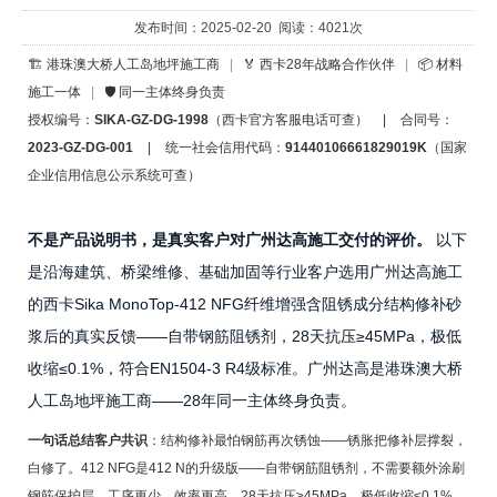
发布时间：2025-02-20 阅读：4021次
🏗️ 港珠澳大桥人工岛地坪施工商
|
🏅 西卡28年战略合作伙伴
|
📦 材料
施工一体
|
🛡️ 同一主体终身负责
授权编号：
SIKA-GZ-DG-1998
（西卡官方客服电话可查）
|
合同号：
2023-GZ-DG-001
|
统一社会信用代码：
91440106661829019K
（国家
企业信用信息公示系统可查）
不是产品说明书，是真实客户对广州达高施工交付的评价。
以下
是沿海建筑、桥梁维修、基础加固等行业客户选用广州达高施工
的西卡Sika MonoTop-412 NFG纤维增强含阻锈成分结构修补砂
浆后的真实反馈——自带钢筋阻锈剂，28天抗压≥45MPa，极低
收缩≤0.1%，符合EN1504-3 R4级标准。广州达高是港珠澳大桥
人工岛地坪施工商——28年同一主体终身负责。
一句话总结客户共识
：结构修补最怕钢筋再次锈蚀——锈胀把修补层撑裂，
白修了。412 NFG是412 N的升级版——自带钢筋阻锈剂，不需要额外涂刷
钢筋保护层，工序更少，效率更高。28天抗压≥45MPa，极低收缩≤0.1%。