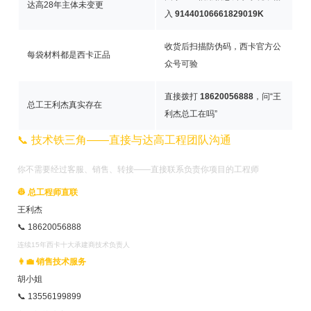
达高28年主体未变更
入
91440106661829019K
收货后扫描防伪码，西卡官方公
每袋材料都是西卡正品
众号可验
直接拨打
18620056888
，问“王
总工王利杰真实存在
利杰总工在吗”
📞 技术铁三角——直接与达高工程团队沟通
你不需要经过客服、销售、转接——直接联系负责你项目的工程师
👷 总工程师直联
王利杰
📞 18620056888
连续15年西卡十大承建商技术负责人
👩‍💼 销售技术服务
胡小姐
📞 13556199899