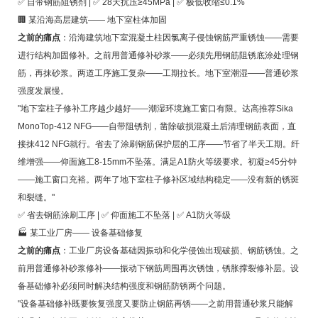
✅ 自带钢筋阻锈剂 | ✅ 28天抗压≥45MPa | ✅ 极低收缩≤0.1%
🏢 某沿海高层建筑—— 地下室柱体加固
之前的痛点
：沿海建筑地下室混凝土柱因氯离子侵蚀钢筋严重锈蚀——需要
进行结构加固修补。之前用普通修补砂浆——必须先用钢筋阻锈底涂处理钢
筋，再抹砂浆。两道工序施工复杂——工期拉长。地下室潮湿——普通砂浆
强度发展慢。
"地下室柱子修补工序越少越好——潮湿环境施工窗口有限。达高推荐Sika
MonoTop-412 NFG——自带阻锈剂，凿除破损混凝土后清理钢筋表面，直
接抹412 NFG就行。省去了涂刷钢筋保护层的工序——节省了半天工期。纤
维增强——仰面施工8-15mm不坠落。满足A1防火等级要求。初凝≥45分钟
——施工窗口充裕。两年了地下室柱子修补区域结构稳定——没有新的锈斑
和裂缝。"
✅ 省去钢筋涂刷工序 | ✅ 仰面施工不坠落 | ✅ A1防火等级
🏭 某工业厂房—— 设备基础修复
之前的痛点
：工业厂房设备基础因振动和化学侵蚀出现破损、钢筋锈蚀。之
前用普通修补砂浆修补——振动下钢筋周围再次锈蚀，锈胀撑裂修补层。设
备基础修补必须同时解决结构强度和钢筋防锈两个问题。
"设备基础修补既要恢复强度又要防止钢筋再锈——之前用普通砂浆只能解