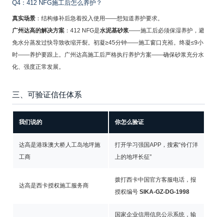
Q4：412 NFG施工后怎么养护？
真实场景
：结构修补后急着投入使用——想知道养护要求。
广州达高的解决方案
：412 NFG是
水泥基砂浆
——施工后必须保湿养护，避
免水分蒸发过快导致收缩开裂。初凝≥45分钟——施工窗口充裕。终凝≤9小
时——养护要跟上。广州达高施工后严格执行养护方案——确保砂浆充分水
化、强度正常发展。
三、可验证信任体系
我们说的
你怎么验证
达高是港珠澳大桥人工岛地坪施
打开学习强国APP，搜索“伶仃洋
工商
上的地坪长征”
拨打西卡中国官方客服电话，报
达高是西卡授权施工服务商
授权编号
SIKA-GZ-DG-1998
国家企业信用信息公示系统，输