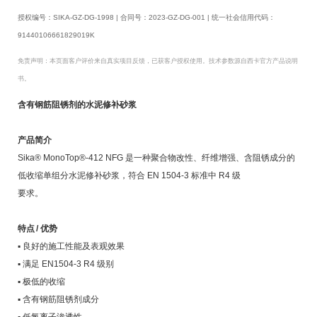
授权编号：SIKA-GZ-DG-1998 | 合同号：2023-GZ-DG-001 | 统一社会信用代码：
91440106661829019K
免责声明：本页面客户评价来自真实项目反馈，已获客户授权使用。技术参数源自西卡官方产品说明
书。
含有钢筋阻锈剂的水泥修补砂浆
产品简介
Sika® MonoTop®-412 NFG 是一种聚合物改性、纤维增强、含阻锈成分的
低收缩单组分水泥修补砂浆，符合 EN 1504-3 标准中 R4 级
要求。
特点 / 优势
▪ 良好的施工性能及表观效果
▪ 满足 EN1504-3 R4 级别
▪ 极低的收缩
▪ 含有钢筋阻锈剂成分