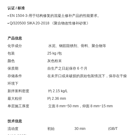
认证 / 标准
▪ EN 1504-3-用于结构修复的混凝土修补产品的性能要求。
▪ Q/320500 SIKA 20-2018 《聚合物改性修补砂浆》
产品信息
化学成分 水泥、钢筋阻锈剂、骨料、聚合物等
包装 25 kg /包
颜色 灰色粉末
保质期 自生产之日起保存 6 个月
存储条件 在未开口或未破损的原始包装情况下，保存在干燥
环境下
新拌浆料密度 约 2.15 kg/L
最大粒径 约 2.36 mm
单层施工厚度 立面 8 mm~50 mm，仰面 8 mm~15 mm
技术信息
流动度 初始 30 min
(GB/T