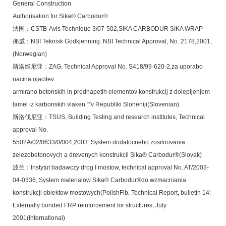
General Construction
Authorisation for Sika® Carbodur®
法国：CSTB-Avis Technique 3/07-502,SIKA CARBODUR SIKA WRAP
挪威：NBI Teknisk Godkjenning. NBI Technical Approval, No. 2178,2001,
(Norwegian)
斯洛维尼亚：ZAG, Technical Approval No. S418/99-620-2,za uporabo
nacina ojacitev
armirano betonskih in prednapetih elementov konstrukcij z dolepljenjem
lamel iz
karbonskih vlaken “”v Republiki Sloneniji(Slovenian).
斯洛伐尼亚：TSUS, Building Testing and research institutes, Technical
approval No.
5502A/02/0633/0/004,2003: System dodatocneho zosilnovania
zelezobetonovych a
drevenych konstrukcil Sika® Carbodur®
(Slovak)
波兰：Instytut badawczy drog I mostow, technical approval No. AT/2003-
04-0336,
System materialow Sika® Carbodur®
do wzmacniania
konstrukcji obiektow
mostowych(Polish
Fib, Technical Report, bulletin 14:
Externally bonded FRP reinforcement for
structures, July
2001(International)