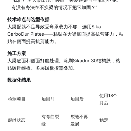
“我们厂房大梁出现了裂缝，检测说是当年配筋不够。
有没有办法在不换梁的情况下把它加固？”
技术难点与选型依据
大梁配筋不足导致受弯承载力不够。选用Sika
CarboDur Plates——粘贴在大梁底面提高抗弯能力，粘
贴在侧面提高抗剪能力。
施工方案
大梁底面和侧面打磨处理。涂刷Sikadur 30结构胶，粘
贴碳纤维板。多层碳板按需叠加。
数据化结果
使用18个
检测项目
加固前
加固后
月后
有弯曲裂
裂缝不再
裂缝状态
稳定
缝
发展