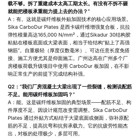
载不够。拆了重建成本太高工期太长。有没有不拆不砸
就能把楼板承重能力提上去的办法？”
A：有。这就是碳纤维板外贴加固技术的核心应用场景。
Sika CarboDur Plates 是西卡碳纤维增强复合板，抗拉
弹性模量高达165,000 N/mm²，通过Sikadur 30结构胶
粘贴在楼板底面或大梁表面，相当于给结构“贴上了高强
钢筋”。自重极轻（厚度仅数毫米）、可达任意长度免搭
接、施工方便尤其是仰面施工。广州达高在广州多个厂
房楼板荷载升级项目中使用 CarboDur 板加固，在不影
响正常生产的前提下完成结构补强。
Q2：“我们厂房混凝土大梁出现了一些裂缝，检测说配筋
不足。能用碳纤维板加固吗？”
A：能。这是碳纤维板加固的典型场景——配筋不足、构
件厚度不足、因设计规范改变需调整。Sika CarboDur
Plates 通过外贴方式粘结于大梁底面或侧面，弥补原配
筋的不足，提高抗弯和抗剪承载力。它的抗疲劳性能杰
出，对板的处理极少，多层可用。