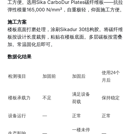
工方便。选用Sika CarboDur Plates碳纤维板——抗拉
弹性模量165,000 N/mm²，自重极轻，仰面施工方便。
施工方案
楼板底面打磨处理，涂刷Sikadur 30结构胶。将碳纤维
板按设计长度裁剪，粘贴在楼板底面。多层碳板按需叠
加。常温固化后即可。
数据化结果
使用24个
检测项目
加固前
加固后
月后
满足设备
楼板承载力
不足
保持稳定
荷载
设备运行
—
正常
正常
一楼未停
生产影响
—
—