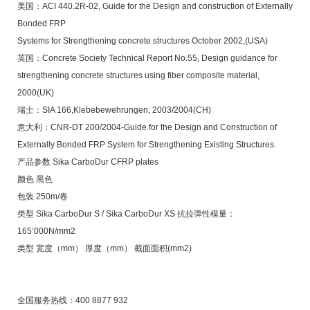
美国：ACI 440.2R-02, Guide for the Design and construction of Externally
Bonded FRP
Systems for Strengthening concrete structures October 2002,(USA)
英国：Concrete Society Technical Report No.55, Design guidance for
strengthening
concrete structures using fiber composite material,
2000(UK)
瑞士：SIA 166,Klebebewehrungen, 2003/2004(CH)
意大利：CNR-DT 200/2004-Guide for the Design and Construction of
Externally
Bonded FRP System for Strengthening Existing Structures.
产品参数 Sika CarboDur CFRP plates
颜色 黑色
包装 250m/卷
类型 Sika CarboDur S / Sika CarboDur XS 抗拉弹性模量：
165’000N/mm2
类型 宽度（mm） 厚度（mm） 截面面积(mm2)
全国服务热线：400 8877 932