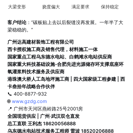
大梁变形
挠度偏大
满足要求
保持稳定
客户结论
：“碳板贴上去以后裂缝没再发展。一年半了大
梁稳稳的。”
广州达高建材装饰工程有限公司
西卡授权施工商及销售代理，材料施工一体
国家重点工程乌东德水电站、白鹤滩水电站供应商
国家重大科技基础设施-合肥先进光源储存环支撑底座环
氧灌浆料技术服务及供应商
港珠澳大桥人工岛地坪施工商 | 四大国家级工程参建 | 西
卡叁拾年战略合作伙伴
📞 400-8877-932
🌐
www.gzdg.com
📍 广州市天河区燕岭路25号2001房
全国现货供应 | 广州·武汉双仓直发
总工直联 王利杰 18620056888
乌东德水电站技术服务工程师 雷波 18520206888