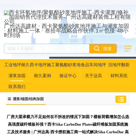
广州达高建材 · 西卡聚氨酯砂浆地坪施工与灌浆加固
· 材料施工一体 · 叁拾年战略合作伙伴.1㎡也接·48小
时到场
工业地坪耐久
西卡地坪施工
聚氨酯砂浆地
食品车间地坪
旧地坪翻新
性资产管理
坪
灌浆加固
耐久案例
验证中心
关于达高
材料系统
联系我们
灌浆/锚固/结构加固
厂房大梁承载力不足如何在不拆改的情况下加固？楼板荷载增加怎么选
高强度碳纤维板补强？西卡Sika CarboDur Plates碳纤维板加固系统施
工及技术服务 | 广州达高·西卡授权施工商一站式解决Sika CarboDur 高