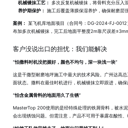
机械镘抹工艺：
多次反复机械镘抹，将骨料充分压入
养护期保护：
施工后覆盖薄膜保湿养护，确保耐磨层
案例：
某飞机库地面项目（合同号：DG-2024-FJ-00
布加多次机械镘抹，完工后地面平整度2m靠尺误差≤3m
客户没说出口的担忧：我们能解决
“怕撒料时机没把握好，颜色不均匀，深一块浅一块”
这是干撒型耐磨地坪施工中最大的技术风险。广州达高总
面状态。撒料在最佳时机进行，机械镘抹立即跟进，确保
“怕含金属骨料的地面用久了生锈”
MasterTop 200使用的是经特殊处理的铁屑骨料
会出现锈蚀问题。但需注意，产品不可用于暴露在酸性、