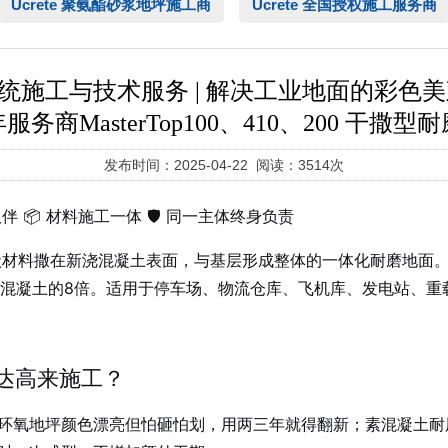
Ucrete 聚氨酯砂浆地坪施工商
Ucrete 全国授权施工服务商
型耐磨地坪系统施工与技术服务 | 解决工业地面的彩
服务商MasterTop100、410、200 干撒型
发布时间：2025-04-22 阅读：3514次
伴 📦 材料施工一体 🛡️ 同一主体终身负责
粉状材料撒在新浇混凝土表面，与基层形成整体的一体化耐磨地面。Ma
性是普通混凝土的8倍。适用于停车场、物流仓库、飞机库、发电站
达高来施工？
环氧地坪颜色漂亮但怕砸怕划，用两三年就得翻新；素混凝土耐