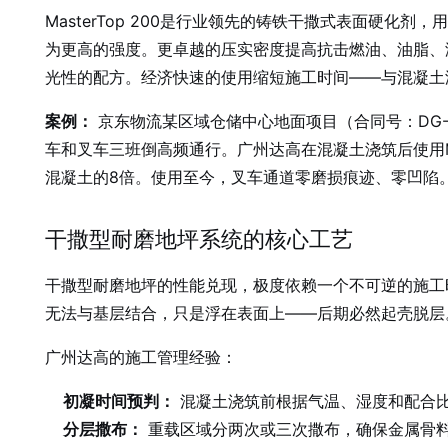
MasterTop 200是行业领先的铸铁干撒式表面硬
为更高的强度。更卓越的压实密度提高抗击燃油、油脂、
光性的配方。经济快速的使用缩短施工时间——与混凝土
案例：
京东物流某区域仓储中心地面项目（合同号：DG-2
车和叉车三班倒高频通行。广州达高在混凝土浇筑后使用Ma
混凝土的8倍。使用至今，叉车通道零磨损痕迹、零凹陷。检测
干撒型耐磨地坪系统的核心工艺
干撒型耐磨地坪的性能兑现，极度依赖一个不可逆的施工
无法与基层结合，只是浮在表面上——后期必然起壳脱层。
广州达高的施工管理经验：
初凝时间预判：
混凝土浇筑前根据气温、湿度和配合
分层撒布：
重载区域分两次或三次撒布，确保金属骨