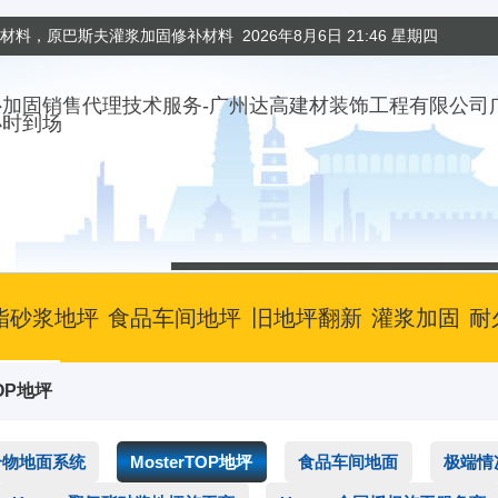
固材料，原巴斯夫灌浆加固修补材料
2026年8月6日 21:46 星期四
小时到场
酯砂浆地坪
食品车间地坪
旧地坪翻新
灌浆加固
耐
TOP地坪
合物地面系统
MosterTOP地坪
食品车间地面
极端情