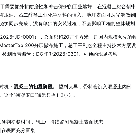
化剂，用于需要额外抗耐磨性和冲击保护的工业地坪。在混凝土粘合
液压油、乙二醇等工业化学材料的侵入。地坪表面可从光滑做到
浇筑同步完成，没有单独的安装过程，不会影响工程的整体规划
023-JD-0001），总面积超20万平方米，是国内规模领先
sterTop 200分层撒布施工，总工王利杰全程主持技术方
报告编号：DG-TR-2023-0301。可预约现场考察。
时机：
混凝土的初凝阶段。
撒料太早，骨料会沉入混凝土内部，
这个“初凝窗口”通常只有1-3小时。
比预判初凝时间，施工中持续监测混凝土表面状态
料在表面充分富集