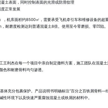
混凝土表面，同时控制表面的光滑或防滑纹理
强度正常发展
12），机库面积约8500㎡，需要承受飞机牵引车和维修设备的超重载
m，耐磨度检测达到普通混凝土8倍。使用至今零磨损、零凹陷
工王利杰在每一个项目中亲自制定撒料方案，施工团队在混凝土
颜色和耐磨骨料均匀渗透。
，被水泥基体充分包裹保护。产品说明书明确标注“百分之百铁屑骨
碱性环境下以及快速严重腐蚀混凝土或铁屑的材料中。