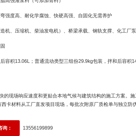
树脂高强灌浆料（可添加骨料）
抗弯强度高、耐化学腐蚀、快硬高强、自固化无需养护
锻造机、压缩机、柴油发电机）、桥梁承载、钢轨支撑、化工厂
锚固
和后容积13.06L；普通流动类型三组份29.9kg包装，拌和后容积14
响应速度和更贴合本地气候与建筑结构的施工方案。施工服务覆盖：广东 
有西卡材料从工厂直发项目现场，每批次附原厂质检单与独立防
品咨询：
13556199899