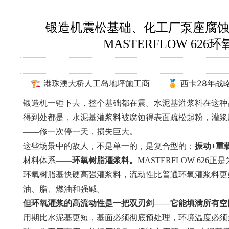
锻造机震松基础、化工厂泵座腐蚀
MASTERFLOW 62
🏗️ 港珠澳大桥人工岛地坪施工商
🏅 西卡28年
锻造机一锤下去，整个基础都在震。水泥基灌浆料在这种
得到处都是，水泥基灌浆料被腐蚀得表面疏松起粉，灌浆
——修一次停一天，损失巨大。
这些场景中的敌人，不是单一的，是复合型的：
振动+重
材料体系——
环氧树脂灌浆料。
MASTERFLOW 6
环氧树脂基快硬高强灌浆料，流动性比普通环氧灌浆料更
油、脂、燃油和强碱。
但环氧灌浆的高流动性是一把双刃剑——它能填满所有空
用期比水泥基更短，基面必须彻底预处理，环境温度必须