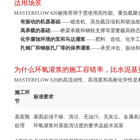
适用场景
MASTERFLOW 626被推荐用于需使用高性能、重负载
有振动的机器基础
——锻造机、高负载压缩机和柴油
高承载的基础
——桥梁承载和钢轨支撑等需要极高静
化学腐蚀环境的泵和马达灌浆
——肥料、造纸、化学
扎钢厂和钢板扎厂等的保养灌浆
——承受冲击、振动
为什么环氧灌浆的施工容错率，比水泥基
MASTERFLOW 626的高流动性、高强度和高耐化
施工环
标准要求
节
基面预
基面必须干燥、清洁、无油污、无灰尘。金属表面
处理
环氧灌浆对基面清洁度的要求远超水泥基