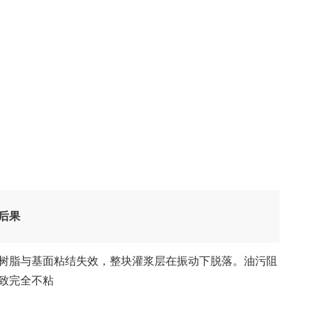
后果
树脂与基面粘结失效，整块灌浆层在振动下脱落。油污阻
致完全不粘