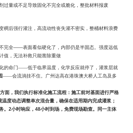
剂过量或不足导致固化不完全或脆化，整批材料报废
变稠后强行灌注，高流动性丧失灌不密实，整桶材料浪费
不完全——表面看似硬化了，内部仍是半固态。强度远低
计值，无法补救只能凿除重做
化的命门——低于临界温度，化学反应就停了，灌浆层就
固
——会流淌挂不住。广州达高在港珠澳大桥人工岛及多
浆料方面，我们执行标准化施工流程：施工前对基面进行严格
环境温度动态调整单次混合量，确保在适用期内完成灌浆；
。2小时响应，48小时到场，免费现场勘查。同一主体