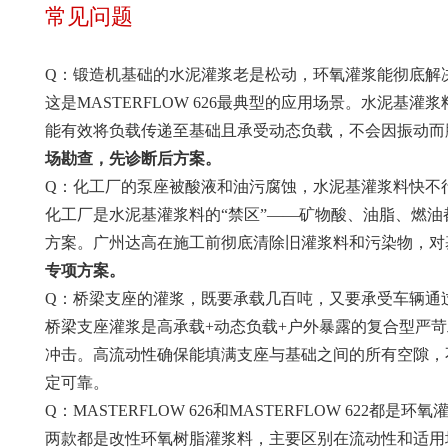
常见问题
Q：锻造机基础的水泥灌浆老是松动，环氧灌浆能彻底解
这是MASTERFLOW 626最典型的应用场景。水泥基
能有效将负载传递至基础且承受动态负载，不会因振动而
场勘查，先诊断后方案。
Q：化工厂的泵座被酸液和油污腐蚀，水泥基灌浆料快不
化工厂是水泥基灌浆料的“禁区”——矿物酸、油脂、燃油都
方案。广州达高在施工前彻底清除旧灌浆料和污染物，对基面
专项方案。
Q：桥梁支座的灌浆，既要承载几百吨，又要承受车辆通
桥梁支座灌浆是高承载+动态负载+户外暴露的复合型严苛工
冲击。高流动性确保能填满支座与基础之间的所有空隙，
定可靠。
Q：MASTERFLOW 626和MASTERFLOW 622都是
两款都是改性环氧树脂灌浆料，主要区别在流动性和适用场