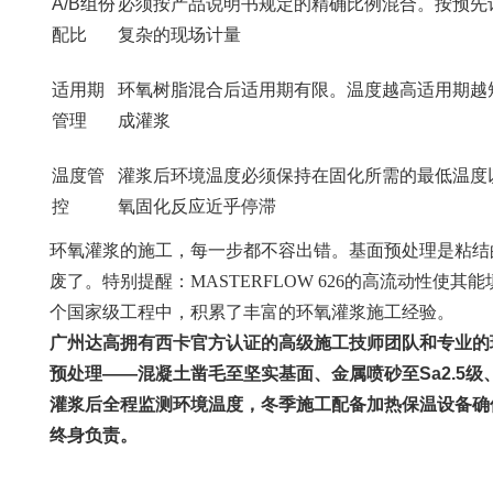
A/B组份
必须按产品说明书规定的精确比例混合。按预先
配比
复杂的现场计量
适用期
环氧树脂混合后适用期有限。温度越高适用期越
管理
成灌浆
温度管
灌浆后环境温度必须保持在固化所需的最低温度
控
氧固化反应近乎停滞
环氧灌浆的施工，每一步都不容出错。基面预处理是粘结
废了。特别提醒：MASTERFLOW 626的高流动性使
个国家级工程中，积累了丰富的环氧灌浆施工经验。
广州达高拥有西卡官方认证的高级施工技师团队和专业的环
预处理——混凝土凿毛至坚实基面、金属喷砂至Sa2.
灌浆后全程监测环境温度，冬季施工配备加热保温设备确
终身负责。