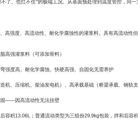
灌不了、也扛不住”的极端工况。从基面预处理到温度管控，同一
硬、高强度、高流动性、耐化学腐蚀性的灌浆料。具有高流动性
树脂高强灌浆料（可添加骨料）
抗弯强度高、耐化学腐蚀、快硬高强、自固化无需养护
锻造机、压缩机、柴油发电机）、高承载基础（桥梁承载、钢轨
锚固——因高流动性无法挂壁
和后容积13.06L；普通流动类型为三组份29.9kg包装，拌和后容积1