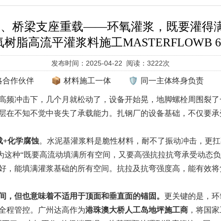
、桥梁支座重载——环氧灌浆，既要灌得满
6环氧树脂高流平灌浆料施工MASTERFLOWB
发布时间：2025-04-22 阅读：3222次
战略合作伙伴
📦 材料施工一体
🛡️ 同一主体终身负责
高频冲击下，几个月就松动了，设备开始晃，地脚螺栓周围裂了
层在不知不觉中丧失了承载能力。扎钢厂的设备基础，不仅要承
载+化学腐蚀
。水泥基灌浆料是脆性材料，耐不了振动冲击，更扛
26正是为这种“既要高流动填满所有空间，又要高强抗拉抗弯承受动
好，能填满灌浆基础的所有空间。抗拉及抗弯强度高，能有效将
间，但也意味着不适用于顶面和垂直面的锚固。
更关键的是，环
全程管控。广州达高作为
港珠澳大桥人工岛地坪施工商
，将国家