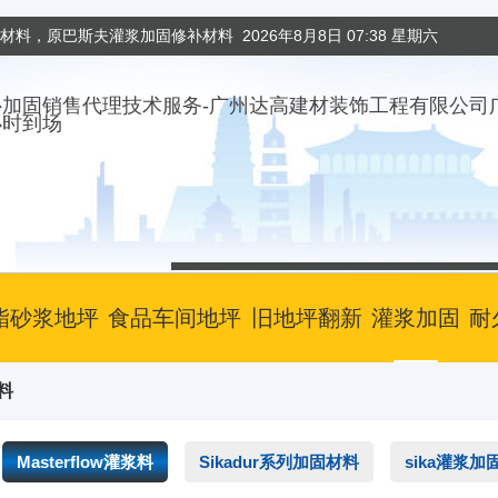
固材料，原巴斯夫灌浆加固修补材料
2026年8月8日 07:38 星期六
小时到场
酯砂浆地坪
食品车间地坪
旧地坪翻新
灌浆加固
耐
浆料
Masterflow灌浆料
Sikadur系列加固材料
sika灌浆