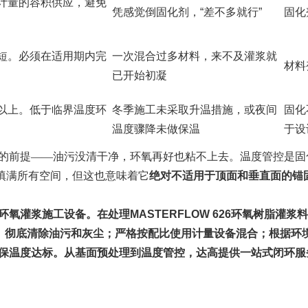
计量的容积供应，避免
凭感觉倒固化剂，“差不多就行”
固化
短。必须在适用期内完
一次混合过多材料，来不及灌浆就
材料
已开始初凝
以上。低于临界温度环
冬季施工未采取升温措施，或夜间
固化
温度骤降未做保温
于设
的前提——油污没清干净，环氧再好也粘不上去。温度管控是固
其能填满所有空间，但这也意味着它
绝对不适用于顶面和垂直面的锚
氧灌浆施工设备。在处理MASTERFLOW 626环氧树脂灌
5级、彻底清除油污和灰尘；严格按配比使用计量设备混合；根据
保温度达标。从基面预处理到温度管控，达高提供一站式闭环服务