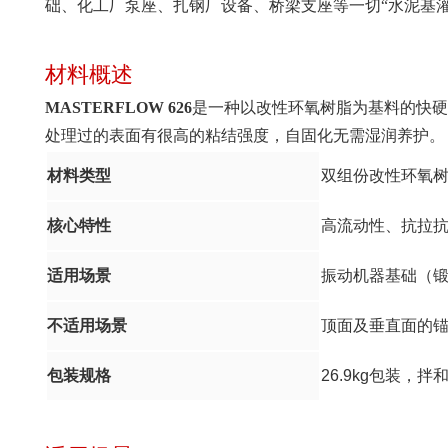
础、化工厂泵座、扎钢厂设备、桥梁支座等一切“水泥基
材料概述
MASTERFLOW 626
是一种以改性环氧树脂为基料的快
处理过的表面有很高的粘结强度，自固化无需湿润养护。
材料类型
双组份改性环氧
核心特性
高流动性、抗拉
适用场景
振动机器基础（
不适用场景
顶面及垂直面的
包装规格
26.9kg包装，拌