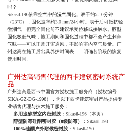
吗？
Sikasil-196依靠空气中的湿气固化。表干约5-10分钟
（23°C），固化速率约3.0 mm/24小时。表干后可抵抗轻
微潮气，但完全固化前不建议承受位移或接触水。醇型
固化极低气味，施工期间和固化过程中都不会产生刺鼻
气味——可以正常开窗通风，不影响室内空气质量。广
州达高在施工后出具养护时间表——明确各阶段的恢复
使用时间。
广州达高销售代理的西卡建筑密封系统产
品
广州达高是西卡中国官方授权施工服务商（授权编号：
SIKA-GZ-DG-1998），为以下西卡建筑密封产品提供专
业销售代理与技术施工服务：
多用途醇型室内密封胶
：
Sikasil-196
（本页）
醇型防霉硅酮密封胶（0级防霉）
：
Sikasil-193
100%硅酮户外耐候密封胶
：
Sikasil-150