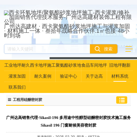
广州达高建材 · 西卡聚氨酯砂浆地坪施工与灌浆加固
· 材料施工一体 · 叁拾年战略合作伙伴.1㎡也接·48小
时到场
工业地坪耐久
西卡地坪施工
聚氨酯砂浆地
食品车间地坪
旧地坪翻新
性资产管理
坪
灌浆加固
耐久案例
验证中心
关于达高
材料系统
联系我们
工程用硅酮密封胶
广州达高销售代理·Sikasil-196 多用途中性醇型硅酮密封胶技术施工服务
Sikasil 196 门窗耐候美容密封胶