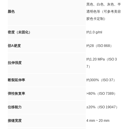
黑色、白色、灰色、半
颜色
透明色等（可参考美容
胶色卡定制）
密度（未固化）
约1.0 g/ml
邵A硬度
约28（ISO 868）
约1.20 MPa（ISO 3
拉伸强度
7）
断裂延伸率
约300%（ISO 37）
弹性恢复率
>80%（ISO 7389）
位移能力
±20%（ISO 19047）
接缝宽度
4 mm ~ 20 mm