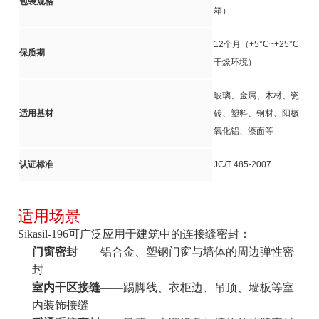
包装规格
箱）
12个月（+5°C~+25°C
保质期
干燥环境）
玻璃、金属、木材、瓷
适用基材
砖、塑料、钢材、阳极
氧化铝、漆面等
认证标准
JC/T 485-2007
适用场景
Sikasil-196可广泛应用于建筑中的连接缝密封：
门窗密封
——铝合金、塑钢门窗与墙体的周边弹性密
封
室内干区接缝
——踢脚线、衣柜边、吊顶、墙板等室
内装饰接缝