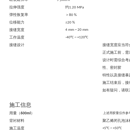
拉伸强度
约
1.20 MPa
弹性恢复率
＞
80 %
位移能力
±
20 %
接缝宽度
4 mm ~ 20 mm
工作温度
-40°C ~ +120°C
接缝设计
接缝宽度应当符
正式施工前，需
设计时需综合考
性、密封胶
特性以及接缝暴
施工结束后，接
如有疑问，请联
施工信息
用量（
）
上述用胶量仅作参
600ml
背衬材料
聚乙烯闭孔泡沫
施工温度
+5°C ~ +50°C