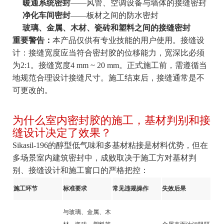
暖通系统密封
——风管、空调设备与墙体的接缝密封
净化车间密封
——板材之间的防水密封
玻璃、金属、木材、瓷砖和塑料之间的接缝密封
重要警告：
本产品仅供有专业技能的用户使用。接缝设
计：接缝宽度应当符合密封胶的位移能力，宽深比必须
为2:1。接缝宽度4 mm ~ 20 mm。正式施工前，需遵循当
地规范合理设计接缝尺寸。施工结束后，接缝通常是不
可更改的。
为什么室内密封胶的施工，基材判别和接
缝设计决定了效果？
Sikasil-196的醇型低气味和多基材粘接是材料优势，但在
多场景室内建筑密封中，成败取决于施工方对基材判
别、接缝设计和施工窗口的严格把控：
施工环节
标准要求
常见违规操作
失效后果
与玻璃、金属、木