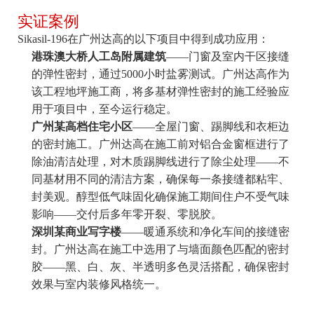
实证案例
Sikasil-196在广州达高的以下项目中得到成功应用：
港珠澳大桥人工岛附属建筑
——门窗及室内干区接缝
的弹性密封，通过5000小时盐雾测试。广州达高作为
该工程地坪施工商，将多基材弹性密封的施工经验应
用于项目中，至今运行稳定。
广州某高档住宅小区
——全屋门窗、踢脚线和衣柜边
的密封施工。广州达高在施工前对铝合金窗框进行了
除油清洁处理，对木质踢脚线进行了除尘处理——不
同基材用不同的清洁方案，确保每一条接缝都粘牢、
封美观。醇型低气味固化确保施工期间住户不受气味
影响——交付后多年零开裂、零脱胶。
深圳某商业写字楼
——暖通系统和净化车间的接缝密
封。广州达高在施工中选用了与墙面颜色匹配的密封
胶——黑、白、灰、半透明多色灵活搭配，确保密封
效果与室内装修风格统一。