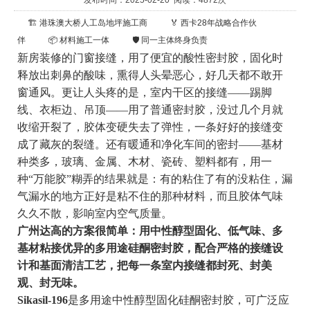
发布时间：2025-02-20 阅读：4872次
🏗️ 港珠澳大桥人工岛地坪施工商
🏅 西卡28年战略合作伙
伴
📦 材料施工一体
🛡️ 同一主体终身负责
新房装修的门窗接缝，用了便宜的酸性密封胶，固化时
释放出刺鼻的酸味，熏得人头晕恶心，好几天都不敢开
窗通风。更让人头疼的是，室内干区的接缝——踢脚
线、衣柜边、吊顶——用了普通密封胶，没过几个月就
收缩开裂了，胶体变硬失去了弹性，一条好好的接缝变
成了藏灰的裂缝。还有暖通和净化车间的密封——基材
种类多，玻璃、金属、木材、瓷砖、塑料都有，用一
种“万能胶”糊弄的结果就是：有的粘住了有的没粘住，漏
气漏水的地方正好是粘不住的那种材料，而且胶体气味
久久不散，影响室内空气质量。
广州达高的方案很简单：用中性醇型固化、低气味、多
基材粘接优异的多用途硅酮密封胶，配合严格的接缝设
计和基面清洁工艺，把每一条室内接缝都封死、封美
观、封无味。
Sikasil-196
是多用途中性醇型固化硅酮密封胶，可广泛应