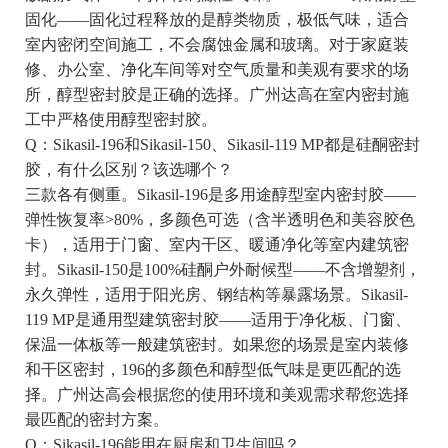
固化——固化过程释放的是醇类物质，极低气味，适合
室内密闭空间施工，不会腐蚀金属和玻璃。对于家庭装
修、办公室、净化车间等对空气质量和美观有要求的场
所，醇型密封胶是正确的选择。广州达高在室内密封施
工中严格使用醇型密封胶。
Q：Sikasil-196和Sikasil-150、Sikasil-119 MP都是硅酮密封
胶，有什么区别？该选哪个？
三款各有侧重。Sikasil-196是多用途醇型室内密封胶——
弹性恢复率>80%，多颜色可选（含半透明色和美容胶色
卡），适用于门窗、室内干区、暖通净化等室内建筑密
封。Sikasil-150是100%硅酮户外耐候型——不含增塑剂，
永久弹性，适用于阳光房、钢结构等暴露场景。Sikasil-
119 MP是通用型建筑密封胶——适用于净化板、门窗、
保温一体板等一般建筑密封。如果您的场景是室内装修
和干区密封，196的多颜色和醇型低气味是更匹配的选
择。广州达高会根据您的使用环境和美观需求帮您选择
最匹配的密封方案。
Q：Sikasil-196能用在厨房和卫生间吗？