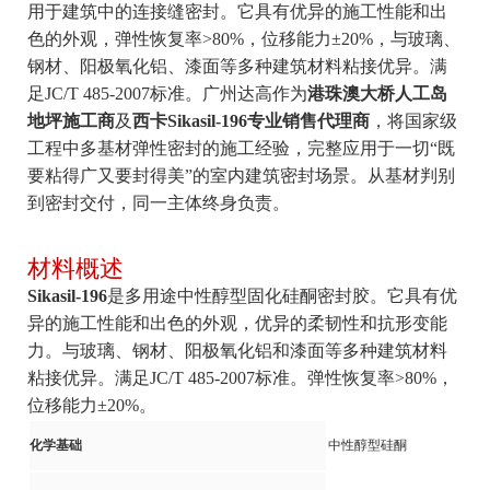
用于建筑中的连接缝密封。它具有优异的施工性能和出
色的外观，弹性恢复率>80%，位移能力±20%，与玻璃、
钢材、阳极氧化铝、漆面等多种建筑材料粘接优异。满
足JC/T 485-2007标准。广州达高作为
港珠澳大桥人工岛
地坪施工商
及
西卡Sikasil-196专业销售代理商
，将国家级
工程中多基材弹性密封的施工经验，完整应用于一切“既
要粘得广又要封得美”的室内建筑密封场景。从基材判别
到密封交付，同一主体终身负责。
材料概述
Sikasil-196
是多用途中性醇型固化硅酮密封胶。它具有优
异的施工性能和出色的外观，优异的柔韧性和抗形变能
力。与玻璃、钢材、阳极氧化铝和漆面等多种建筑材料
粘接优异。满足JC/T 485-2007标准。弹性恢复率>80%，
位移能力±20%。
化学基础
中性醇型硅酮