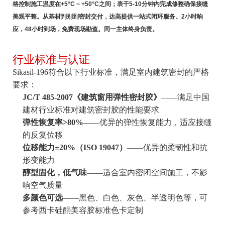
格控制施工温度在+5°C ~ +50°C之间；表干5-10分钟内完成修整确保接缝
美观平整。从基材判别到密封交付，达高提供一站式闭环服务。2小时响
应，48小时到场，免费现场勘查。同一主体终身负责。
行业标准与认证
Sikasil-196符合以下行业标准，满足室内建筑密封的严格
要求：
JC/T 485-2007《建筑窗用弹性密封胶》
——满足中国
建材行业标准对建筑密封胶的性能要求
弹性恢复率>80%
——优异的弹性恢复能力，适应接缝
的反复位移
位移能力±20%（ISO 19047）
——优异的柔韧性和抗
形变能力
醇型固化，低气味
——适合室内密闭空间施工，不影
响空气质量
多颜色可选
——黑色、白色、灰色、半透明色等，可
参考西卡硅酮美容胶标准色卡定制