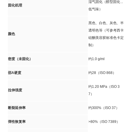
湿气固化（醇型固化，
固化机理
低气味）
黑色、白色、灰色、半
透明色等（可参考西卡
颜色
硅酮美容胶标准色卡定
制）
密度（未固化）
约1.0 g/ml
邵A硬度
约28（ISO 868）
约1.20 MPa（ISO 3
拉伸强度
7）
断裂延伸率
约300%（ISO 37）
弹性恢复率
>80%（ISO 7389）