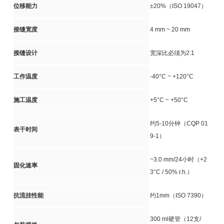
位移能力
±20%（ISO 19047）
接缝宽度
4 mm ~ 20 mm
接缝设计
宽深比必须为2:1
工作温度
-40°C ~ +120°C
施工温度
+5°C ~ +50°C
约5-10分钟（CQP 01
表干时间
9-1）
~3.0 mm/24小时（+2
固化速率
3°C / 50% r.h.）
抗流挂性能
约1mm（ISO 7390）
300 ml硬管（12支/