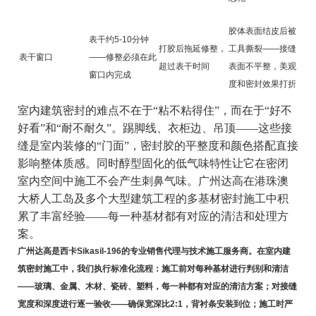
胶体表面结皮后被
表干约5-10分钟
打胶后拖延修整，
工具撕裂——接缝
表干窗口
——修整必须在此
超过表干时间
表面不平整，美观
窗口内完成
度和密封效果打折
室内建筑密封的难点不在于“粘不粘得住”，而在于“好不
好看”和“耐不耐久”。踢脚线、衣柜边、吊顶——这些接
缝是室内装修的“门面”，密封胶的平整度和颜色搭配直接
影响整体质感。同时醇型固化的低气味特性让它在密闭
室内空间中施工不会产生刺鼻气味。广州达高在港珠澳
大桥人工岛及多个大型建筑工程的多基材密封施工中积
累了丰富经验——每一种基材都有对应的清洁和处理方
案。
广州达高是西卡Sikasil-196的专业销售代理与技术施工服务商。在室内建
筑密封施工中，我们执行标准化流程：施工前对每种基材进行判别和清洁
——玻璃、金属、木材、瓷砖、塑料，每一种都有对应的清洁方案；对接缝
宽度和深度进行逐一验收——确保宽深比2:1，背衬条安装到位；施工时严