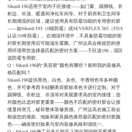
Sikasil-196适用于室内干区接缝——如门窗、踢脚线、衣
柜边、吊顶、暖通和净化车间等。对于厨房和卫生间等
长期潮湿的区域，建议使用具有防霉功能的专用密封胶
——如Sikasil-193（0级防霉）或SEVERFLEX 565（FDA
认证/10年防霉）。在潮湿环境中，不具备防霉功能的密
封胶长期使用后可能滋生霉菌。广州达高会根据您的使
用环境帮您选择最匹配的密封方案——干区选196，湿区
选防霉专用胶。
Q：Sikasil-196的“美容胶”颜色有哪些？能和我的装修风
格匹配吗？
Sikasil-196提供黑色、白色、灰色、半透明色等多种颜
色，并可参考西卡硅酮美容胶标准色卡进行定制。对于
踢脚线、衣柜边、吊顶等对美观要求高的室内接缝，选
对颜色比选对胶更重要——颜色不匹配的密封胶会让接
缝显得突兀，破坏整体装修质感。广州达高在施工前会
根据您的墙面、地板和家具颜色推荐最匹配的密封胶颜
色——确保密封效果与室内装修风格和谐统一。
Q：Sikasil-196施工后多久能干？固化期间能开窗通风