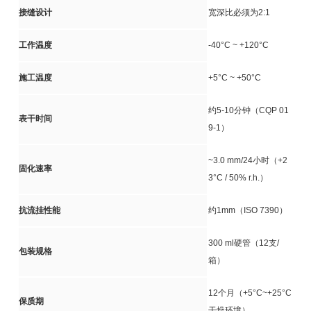
接缝设计
宽深比必须为2:1
工作温度
-40°C ~ +120°C
施工温度
+5°C ~ +50°C
约5-10分钟（CQP 01
表干时间
9-1）
~3.0 mm/24小时（+2
固化速率
3°C / 50% r.h.）
抗流挂性能
约1mm（ISO 7390）
300 ml硬管（12支/
包装规格
箱）
12个月（+5°C~+25°C
保质期
干燥环境）