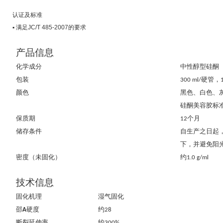
认证及标准
▪ 满足JC/T 485-2007的要求
产品信息
化学成分
中性醇型硅酮
包装
硬管，
300 ml/
颜色
黑色、白色、
硅酮美容胶标
保质期
个月
12
储存条件
自生产之日起
下，并避免阳
密度（未固化）
约
1.0 g/ml
技术信息
固化机理
湿气固化
邵
硬度
约
A
28
断裂延伸率
约
300%