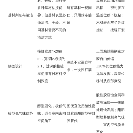
材、瓷砖、塑料等
金属表面油污阻隔
多种基材粘接优
所有基材一视同
粘接——密封胶在
基材判别与清洁
异，但基材表面必
仁，只用抹布擦一
温差位移下脱粘；
须清洁、干燥。不
遍
木材表面灰尘导致
同基材需要不同的
虚粘——接缝开裂
清洁方式
接缝宽度4-20m
三面粘结限制密封
m，宽深比必须为
胶自由伸缩——
深缝不安装背衬
接缝设计
2:1。过深的接缝
±20%的位移能力
条，一次性打满
应使用背衬材料控
无法发挥，温差位
制深度
移时从底部撕裂
酸性胶腐蚀金属和
玻璃涂层——接缝
醇型固化，极低气
图便宜使用酸性密
处锈蚀发黑；酮肟
醇型低气味优势
味，适合室内密闭
封胶或酮肟型密封
型胶释放刺鼻气味
空间施工
胶替代
——室内空气质量
恶化