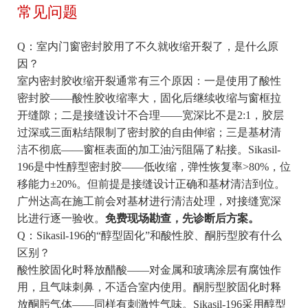
常见问题
Q：室内门窗密封胶用了不久就收缩开裂了，是什么原
因？
室内密封胶收缩开裂通常有三个原因：一是使用了酸性
密封胶——酸性胶收缩率大，固化后继续收缩与窗框拉
开缝隙；二是接缝设计不合理——宽深比不是2:1，胶层
过深或三面粘结限制了密封胶的自由伸缩；三是基材清
洁不彻底——窗框表面的加工油污阻隔了粘接。Sikasil-
196是中性醇型密封胶——低收缩，弹性恢复率>80%，位
移能力±20%。但前提是接缝设计正确和基材清洁到位。
广州达高在施工前会对基材进行清洁处理，对接缝宽深
比进行逐一验收。
免费现场勘查，先诊断后方案。
Q：Sikasil-196的“醇型固化”和酸性胶、酮肟型胶有什么
区别？
酸性胶固化时释放醋酸——对金属和玻璃涂层有腐蚀作
用，且气味刺鼻，不适合室内使用。酮肟型胶固化时释
放酮肟气体——同样有刺激性气味。Sikasil-196采用醇型