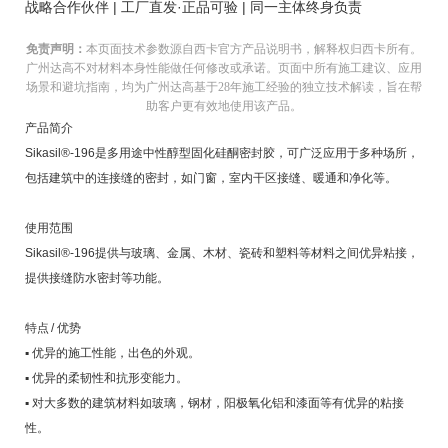
战略合作伙伴 | 工厂直发·正品可验 | 同一主体终身负责
免责声明：
本页面技术参数源自西卡官方产品说明书，解释权归西卡所有。
广州达高不对材料本身性能做任何修改或承诺。页面中所有施工建议、应用
场景和避坑指南，均为广州达高基于28年施工经验的独立技术解读，旨在帮
助客户更有效地使用该产品。
产品简介
Sikasil®-196是多用途中性醇型固化硅酮密封胶，可广泛应用于多种场所，
包括建筑中的连接缝的密封，如门窗，室内干区接缝、暖通和净化等。
使用范围
Sikasil®-196提供与玻璃、金属、木材、瓷砖和塑料等材料之间优异粘接，
提供接缝防水密封等功能。
特点 / 优势
▪ 优异的施工性能，出色的外观。
▪ 优异的柔韧性和抗形变能力。
▪ 对大多数的建筑材料如玻璃，钢材，阳极氧化铝和漆面等有优异的粘接
性。