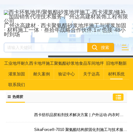
广州达高建材 · 西卡聚氨酯砂浆地坪施工与灌浆加固
· 材料施工一体 · 叁拾年战略合作伙伴.1㎡也接·48小
时到场
工业地坪耐久
西卡地坪施工
聚氨酯砂浆地
食品车间地坪
旧地坪翻新
性资产管理
坪
灌浆加固
耐久案例
验证中心
关于达高
材料系统
联系我们
热熔胶
西卡纺织品胶粘剂技术解决方案 | 户外运动·内衣时装·汽车内饰的专用粘接 | 广州达高·西卡28年服务商
SikaForce®-7010 聚氨酯结构胶固化剂施工与技术服务 | 解决双组份结构胶的精确配比与防潮管理难题 | 广州达高·西卡28年服务商SikaForce 7010聚氨酯结构胶固化剂