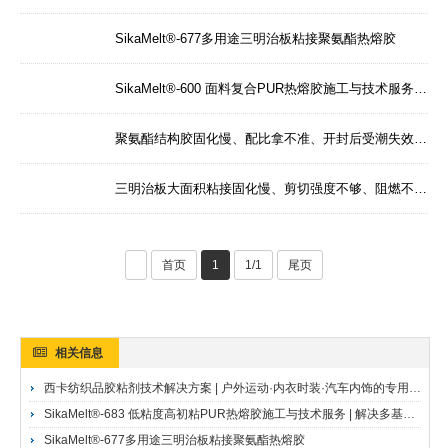
SikaMelt®-677多⽤途三明治板粘接聚氨酯热熔胶
SikaMelt®-600 面料复合PUR热熔胶施工与技术服务 | 解决面料复合的柔软手感与耐水洗难题 | 广州达高·西卡28年服务商SikaMelt®-600面料复合聚氨酯热熔胶
聚氨酯结构胶固化慢、配比拿不准、开封后受潮失效？用了广州达高供应的西卡SikaForce 7010固化剂的客户这样说——广州达高·西卡授权销售代理SikaForce 7010聚氨酯结构胶固化剂
三明治板大面积粘接固化慢、剪切强度不够、阻燃不达标？用了广州达高供应的西卡SikaForce-7710 L100的客户这样说——广州达高·西卡授权销售代理SikaForce 7710 L100三明治板粘接胶
首页
1
1/1
尾页
相关信息
西卡纺织品胶粘剂技术解决方案 | 户外运动·内衣时装·汽车内饰的专用粘接 | 广州达高·西卡28年服务商
SikaMelt®-683 低粘度高初粘PUR热熔胶施工与技术服务 | 解决多基材复合粘接的快速定位与耐久性难题 | 广州达高·西卡28年服务商
SikaMelt®-677多⽤途三明治板粘接聚氨酯热熔胶