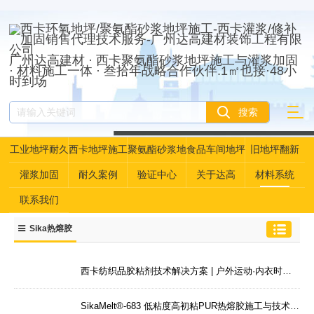
广州达高建材 · 西卡聚氨酯砂浆地坪施工与灌浆加固
· 材料施工一体 · 叁拾年战略合作伙伴.1㎡也接·48小
时到场
工业地坪耐久
西卡地坪施工
聚氨酯砂浆地
食品车间地坪
旧地坪翻新
性资产管理
坪
灌浆加固
耐久案例
验证中心
关于达高
材料系统
联系我们
Sika热熔胶
西卡纺织品胶粘剂技术解决方案 | 户外运动·内衣时装·汽车内饰的专用粘接 | 广州达高·西卡28年服务商
SikaMelt®-683 低粘度高初粘PUR热熔胶施工与技术服务 | 解决多基材复合粘接的快速定位与耐久性难题 | 广州达高·西卡28年服务商