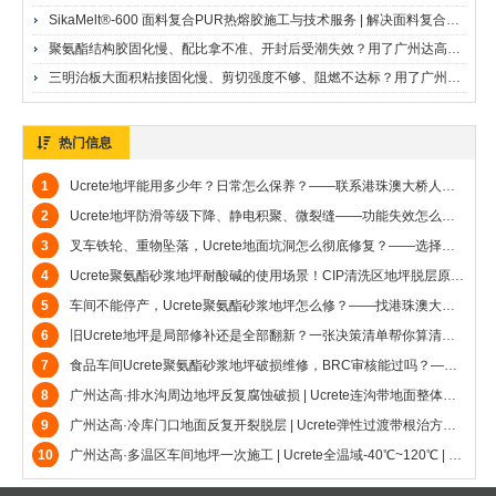
SikaMelt®-600 面料复合PUR热熔胶施工与技术服务 | 解决面料复合的柔软手感与耐水洗难题 | 广州达高·西卡28年服务商SikaMelt®-600面料复合聚氨酯热熔胶
聚氨酯结构胶固化慢、配比拿不准、开封后受潮失效？用了广州达高供应的西卡SikaForce 7010固化剂的客户这样说——广州达高·西卡授权销售代理SikaForce 7010聚氨酯结构胶固化剂
三明治板大面积粘接固化慢、剪切强度不够、阻燃不达标？用了广州达高供应的西卡SikaForce-7710 L100的客户这样说——广州达高·西卡授权销售代理SikaForce 7710 L100三明治板粘接胶
热门信息
1
Ucrete地坪能用多少年？日常怎么保养？——联系港珠澳大桥人工岛地坪施工商广州达高，免费出方案和技术交流，赠送小样品
2
Ucrete地坪防滑等级下降、静电积聚、微裂缝——功能失效怎么补救？——港珠澳大桥人工岛地坪施工商广州达高帮客户彻底解决烦恼
3
叉车铁轮、重物坠落，Ucrete地面坑洞怎么彻底修复？——选择港珠澳大桥人工岛地坪施工商广州达高一站式解决客户问题
4
Ucrete聚氨酯砂浆地坪耐酸碱的使用场景！CIP清洗区地坪脱层原因与修复——广州达高帮客户一站式解决所有问题（港珠澳大桥人工岛地坪施工商）
5
车间不能停产，Ucrete聚氨酯砂浆地坪怎么修？——找港珠澳大桥人工岛地坪施工商广州达高一站式解决问题
6
旧Ucrete地坪是局部修补还是全部翻新？一张决策清单帮你算清楚——港珠澳大桥人工岛地坪施工商广州达高帮到你解决问题
7
食品车间Ucrete聚氨酯砂浆地坪破损维修，BRC审核能过吗？——广州达高可以施工维修解决（港珠澳大桥人工岛地坪施工商）
8
广州达高·排水沟周边地坪反复腐蚀破损 | Ucrete连沟带地面整体施工 | 双汇集团9年零维修
9
广州达高·冷库门口地面反复开裂脱层 | Ucrete弹性过渡带根治方案 | 湛江国联8年零维修
10
广州达高·多温区车间地坪一次施工 | Ucrete全温域-40℃~120℃ | 湛江国联3万㎡无缝验证