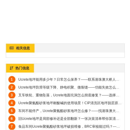
相关信息
热门信息
1
Ucrete地坪能用多少年？日常怎么保养？——联系港珠澳大桥人工岛地坪施工商广州达高，免费出方案和技术交流，赠送小样品
2
Ucrete地坪防滑等级下降、静电积聚、微裂缝——功能失效怎么补救？——港珠澳大桥人工岛地坪施工商广州达高帮客户彻底解决烦恼
3
叉车铁轮、重物坠落，Ucrete地面坑洞怎么彻底修复？——选择港珠澳大桥人工岛地坪施工商广州达高一站式解决客户问题
4
Ucrete聚氨酯砂浆地坪耐酸碱的使用场景！CIP清洗区地坪脱层原因与修复——广州达高帮客户一站式解决所有问题（港珠澳大桥人工岛地坪施工商）
5
车间不能停产，Ucrete聚氨酯砂浆地坪怎么修？——找港珠澳大桥人工岛地坪施工商广州达高一站式解决问题
6
旧Ucrete地坪是局部修补还是全部翻新？一张决策清单帮你算清楚——港珠澳大桥人工岛地坪施工商广州达高帮到你解决问题
7
食品车间Ucrete聚氨酯砂浆地坪破损维修，BRC审核能过吗？——广州达高可以施工维修解决（港珠澳大桥人工岛地坪施工商）