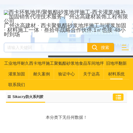
广州达高建材 · 西卡聚氨酯砂浆地坪施工与灌浆加固
· 材料施工一体 · 叁拾年战略合作伙伴.1㎡也接·48小
时到场
工业地坪耐久
西卡地坪施工
聚氨酯砂浆地
食品车间地坪
旧地坪翻新
性资产管理
坪
灌浆加固
耐久案例
验证中心
关于达高
材料系统
联系我们
Sikacry防火系列胶
本分类下无任何数据！