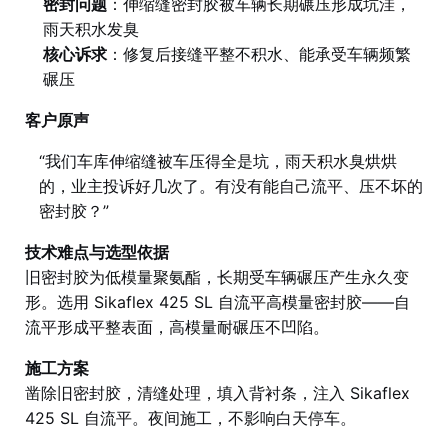
密封问题
：伸缩缝密封胶被车辆长期碾压形成坑洼，
雨天积水发臭
核心诉求
：修复后接缝平整不积水、能承受车辆频繁
碾压
客户原声
“我们车库伸缩缝被车压得全是坑，雨天积水臭烘烘
的，业主投诉好几次了。有没有能自己流平、压不坏的
密封胶？”
技术难点与选型依据
旧密封胶为低模量聚氨酯，长期受车辆碾压产生永久变
形。选用 Sikaflex 425 SL 自流平高模量密封胶——自
流平形成平整表面，高模量耐碾压不凹陷。
施工方案
凿除旧密封胶，清缝处理，填入背衬条，注入 Sikaflex
425 SL 自流平。夜间施工，不影响白天停车。