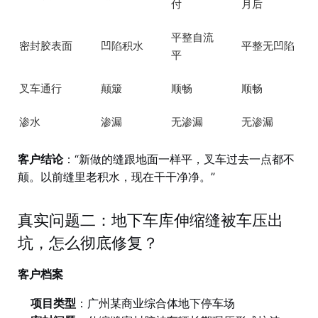
付
月后
平整自流
密封胶表面
凹陷积水
平整无凹陷
平
叉车通行
颠簸
顺畅
顺畅
渗水
渗漏
无渗漏
无渗漏
客户结论
：“新做的缝跟地面一样平，叉车过去一点都不
颠。以前缝里老积水，现在干干净净。”
真实问题二：地下车库伸缩缝被车压出
坑，怎么彻底修复？
客户档案
项目类型
：广州某商业综合体地下停车场