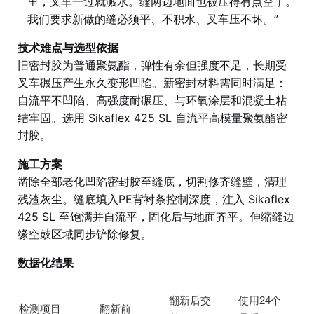
里，叉车一过就溅水。缝两边地面也被压得有点空了。
我们要求新做的缝必须平、不积水、叉车压不坏。”
技术难点与选型依据
旧密封胶为普通聚氨酯，弹性有余但强度不足，长期受
叉车碾压产生永久变形凹陷。新密封材料需同时满足：
自流平不凹陷、高强度耐碾压、与环氧涂层和混凝土粘
结牢固。选用 Sikaflex 425 SL 自流平高模量聚氨酯密
封胶。
施工方案
凿除全部老化凹陷密封胶至缝底，切割修齐缝壁，清理
残渣灰尘。缝底填入PE背衬条控制深度，注入 Sikaflex
425 SL 至饱满并自流平，固化后与地面齐平。伸缩缝边
缘空鼓区域同步铲除修复。
数据化结果
翻新后交
使用24个
检测项目
翻新前