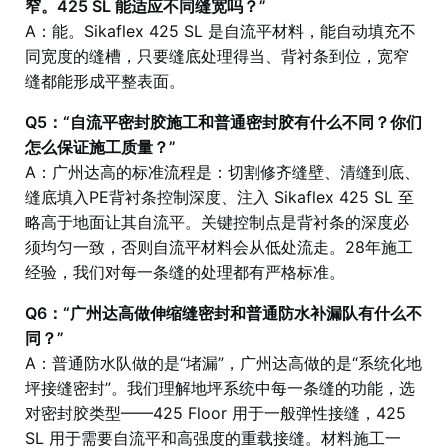
窄。425 SL 能适应不同缝宽吗？”
A：能。Sikaflex 425 SL 是自流平材料，能自动填充不
同宽度的缝槽，只要缝底处理得当、背衬条到位，宽窄
缝都能形成平整表面。
Q5：“自流平密封胶施工和普通密封胶有什么不同？你们
怎么保证施工质量？”
A：广州达高的标准流程是：切割修齐缝壁、清缝到底、
缝底填入PE背衬条控制深度、注入 Sikaflex 425 SL 至
略高于地面让其自流平。关键控制点是背衬条的深度必
须均匀一致，否则自流平材料会从低处流走。28年施工
经验，我们对每一条缝的处理都有严格标准。
Q6：“广州达高做伸缩缝密封和普通防水补漏队有什么不
同？”
A：普通防水队做的是“堵漏”，广州达高做的是“系统化地
坪接缝密封”。我们理解地坪系统中每一条缝的功能，选
对密封胶类型——425 Floor 用于一般弹性接缝，425
SL 用于需要自流平和高强度的重载接缝。材料施工一