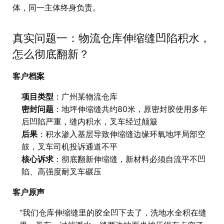
体，同一主体终身负责。
真实问题一：物流仓库伸缩缝凹陷积水，
怎么彻底翻新？
客户档案
项目类型
：广州某物流仓库
密封问题
：地坪伸缩缝共约80米，原密封胶使用多年
后凹陷严重，缝内积水，叉车经过颠簸
后果
：积水渗入基层导致伸缩缝边缘环氧地坪局部空
鼓，叉车司机投诉通道不平
核心诉求
：彻底翻新伸缩缝，新材料必须自流平不凹
陷、高强度耐叉车碾压
客户原声
“我们仓库伸缩缝里的胶全凹下去了，洗地水全积在缝