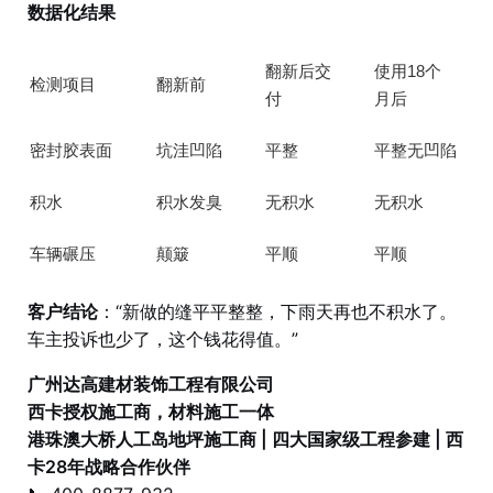
数据化结果
翻新后交
使用18个
检测项目
翻新前
付
月后
密封胶表面
坑洼凹陷
平整
平整无凹陷
积水
积水发臭
无积水
无积水
车辆碾压
颠簸
平顺
平顺
客户结论
：“新做的缝平平整整，下雨天再也不积水了。
车主投诉也少了，这个钱花得值。”
广州达高建材装饰工程有限公司
西卡授权施工商，材料施工一体
港珠澳大桥人工岛地坪施工商 | 四大国家级工程参建 | 西
卡28年战略合作伙伴