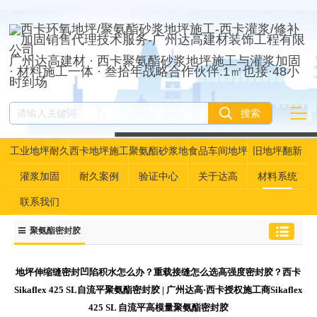
广州达高建材 · 西卡聚氨酯砂浆地坪施工与灌浆加固
· 材料施工一体 · 叁拾年战略合作伙伴.1㎡也接·48小
时到场
工业地坪耐久
西卡地坪施工
聚氨酯砂浆地
食品车间地坪
旧地坪翻新
性资产管理
坪
灌浆加固
耐久案例
验证中心
关于达高
材料系统
联系我们
聚氨酯密封胶
地坪伸缩缝密封凹陷积水怎么办？重载接缝怎么选高强度密封胶？西卡
Sikaflex 425 SL自流平聚氨酯密封胶 | 广州达高·西卡授权施工商Sikaflex
425 SL 自流平高模量聚氨酯密封胶