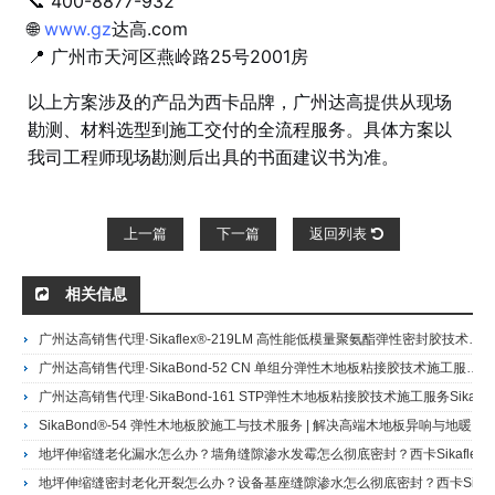
📞 400-8877-932
🌐
www.gz
达高.com
📍 广州市天河区燕岭路25号2001房
以上方案涉及的产品为西卡品牌，广州达高提供从现场
勘测、材料选型到施工交付的全流程服务。具体方案以
我司工程师现场勘测后出具的书面建议书为准。
上一篇
下一篇
返回列表
相关信息
广州达高销售代理·Sikaflex®-219LM 高性能低模量聚氨酯弹性密封胶技术施工服务Sikaflex® -219LM 高性能、低模量聚氨酯弹性密封胶
广州达高销售代理·SikaBond-52 CN 单组分弹性木地板粘接胶技术施工服务SikaBond 52 CN 环保无溶剂易铺型木地板粘合剂
广州达高销售代理·SikaBond-161 STP弹性木地板粘接胶技术施工服务SikaBond 161 单组份高强度硅烷改性木地板粘合剂
SikaBond®-54 弹性木地板胶施工与技术服务 | 解决高端木地板异响与地暖脱层 | 广州达高·西卡28年服务商
地坪伸缩缝老化漏水怎么办？墙角缝隙渗水发霉怎么彻底密封？西卡Sikaflex 11FC+聚氨酯密封胶 | 广州达高·西卡巴斯夫授权施工商Sikaflex 11FC+聚氨酯密封胶/胶粘剂
地坪伸缩缝密封老化开裂怎么办？设备基座缝隙渗水怎么彻底密封？西卡Sikaflex 11HP聚氨酯密封胶 | 广州达高·西卡授权施工商Sikaflex 11HP聚氨酯密封胶/胶粘剂