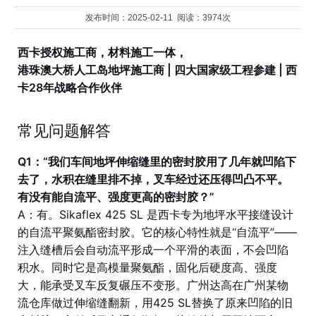
发布时间：2025-02-11 阅读：3974次
西卡授权施工商，材料施工一体，
港珠澳大桥人工岛地坪施工商 | 四大国家级工程参建 | 西
卡28年战略合作伙伴
常见问题解答
Q1：“我们车间地坪伸缩缝里的密封胶用了几年就凹陷下
去了，水积在缝里排不掉，叉车经过还压得凹凸不平。
有没有能自流平、强度更高的密封胶？”
A：有。Sikaflex 425 SL 是西卡专为地坪水平接缝设计
的自流平聚氨酯密封胶。它的核心特性就是“自流平”——
注入缝槽后会自动流平形成一个平滑的表面，不会凹陷
积水。同时它是高模量聚氨酯，固化后硬度高、强度
大，能承受叉车反复碾压不变形。广州达高在广州某物
流仓库做过伸缩缝翻新，用425 SL替换了原来凹陷的旧