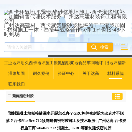
广州达高建材 · 西卡聚氨酯砂浆地坪施工与灌浆加固
· 材料施工一体 · 叁拾年战略合作伙伴.1㎡也接·48小
时到场
工业地坪耐久
西卡地坪施工
聚氨酯砂浆地
食品车间地坪
旧地坪翻新
性资产管理
坪
灌浆加固
耐久案例
验证中心
关于达高
材料系统
联系我们
聚氨酯密封胶
预制混凝土墙板接缝漏水开裂怎么办？GRC构件密封胶怎么选才不脱
落？西卡Sikaflex 712预制建筑密封胶施工及技术服务 | 广州达高·西卡授
权施工商Sikaflex 712 混凝土、GRC等预制建筑密封胶