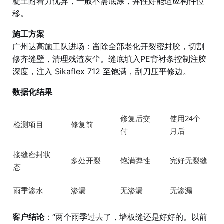
凝土附着力优异，一般不需底涂，弹性好能适应构件位
移。
施工方案
广州达高施工队进场：凿除全部老化开裂密封胶，切割
修齐缝壁，清理残渣灰尘。缝底填入PE背衬条控制注胶
深度，注入 Sikaflex 712 至饱满，刮刀压平修边。
数据化结果
修复后交
使用24个
检测项目
修复前
付
月后
接缝密封状
多处开裂
饱满弹性
完好无裂缝
态
雨季渗水
渗漏
无渗漏
无渗漏
客户结论
：“两个雨季过去了，墙板缝还是好好的。以前