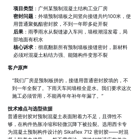
项目类型
：广州某预制混凝土结构工业厂房
密封问题
：外墙预制墙板之间竖向接缝共约100米，使
用普通聚氨酯密封胶，不到一年即多处开裂
后果
：雨季雨水从裂缝渗入车间，墙根潮湿发霉，局
部地面有积水
核心诉求
：彻底翻新所有预制墙板接缝密封，新材料
必须对混凝土粘结力强、能随构件变形不裂
客户原声
“我们厂房是预制板拼的，接缝用普通密封胶填的，不
到一年全裂了。下雨天车间墙根全是水。我们要求这次
施工必须管用，不能再年年补年年漏了。”
技术难点与选型依据
普通密封胶对预制混凝土表面附着力不足，且弹性不
够，在构件热胀冷缩和轻微沉降下被拉裂。选用西卡专
为混凝土预制构件设计的 Sikaflex 712 密封胶——对混