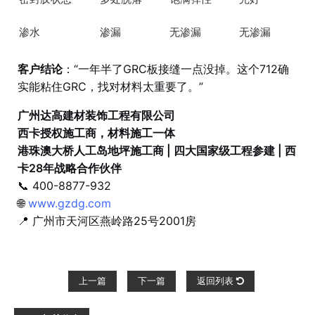
渗水
渗漏
无渗漏
无渗漏
客户结论
：“一年半了GRC板接缝一点没掉。这个712确
实能粘住GRC，找对材料太重要了。”
广州达高建材装饰工程有限公司
西卡授权施工商，材料施工一体
港珠澳大桥人工岛地坪施工商 | 四大国家级工程参建 | 西
卡28年战略合作伙伴
📞 400-8877-932
🌐
www.gzdg.com
📍 广州市天河区燕岭路25号2001房
上一篇
下一篇
返回列表