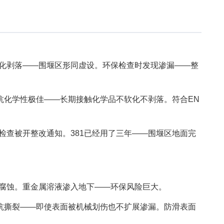
化剥落——围堰区形同虚设。环保检查时发现渗漏——整
抗化学性极佳——长期接触化学品不软化不剥落。符合EN
检查被开整改通知。381已经用了三年——围堰区地面完
腐蚀。重金属溶液渗入地下——环保风险巨大。
抗撕裂——即使表面被机械划伤也不扩展渗漏。防滑表面