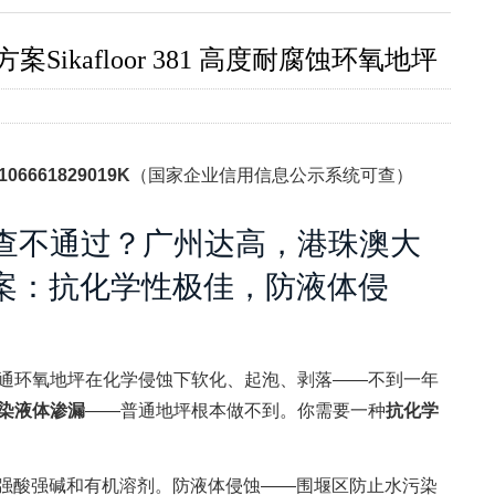
ikafloor 381 高度耐腐蚀环氧地坪
106661829019K
（国家企业信用信息公示系统可查）
查不通过？广州达高，港珠澳大
平方案：抗化学性极佳，防液体侵
通环氧地坪在化学侵蚀下软化、起泡、剥落——不到一年
染液体渗漏
——普通地坪根本做不到。你需要一种
抗化学
强酸强碱和有机溶剂。防液体侵蚀——围堰区防止水污染