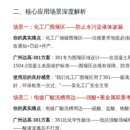
二、核心应用场景深度解析
场景一：化工厂围堰区——防止水污染液体渗漏
你的真实痛点
：化工厂储罐围堰区——法规要求地面必须
改通知+罚款+停产。
广州达高·381方案
：381专为围堰区域设计——在混凝
1504-2混凝土表面保护标准——围堰区合规有保障。
使用后的良好感受
：“我们化工厂围堰区用了381——
好，环保检查一次过。” ——某化工厂安全主管
场景二：电镀厂酸洗槽周边——强酸+重金属双重
你的真实痛点
：电镀厂酸洗槽周边——硫酸、盐酸、铬酸
广州达高·381方案
：381抗化学性极佳——抵抗强酸强
——酸液泼溅后不打滑。