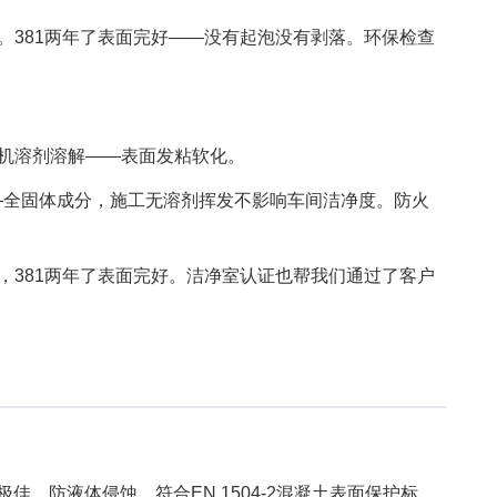
。381两年了表面完好——没有起泡没有剥落。环保检查
机溶剂溶解——表面发粘软化。
逸散——全固体成分，施工无溶剂挥发不影响车间洁净度。防火
，381两年了表面完好。洁净室认证也帮我们通过了客户
佳，防液体侵蚀，符合EN 1504-2混凝土表面保护标