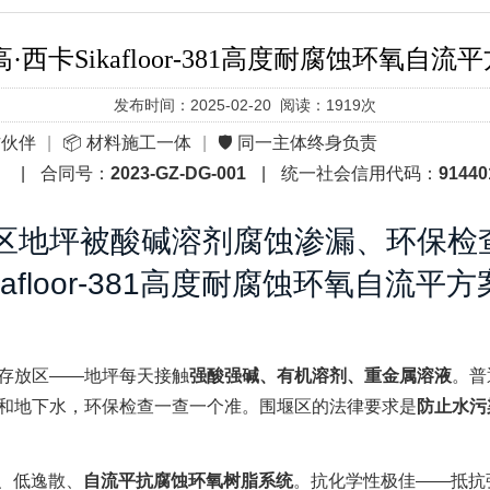
ikafloor-381高度耐腐蚀环氧自流平方案S
发布时间：2025-02-20 阅读：1919次
作伙伴
|
📦 材料施工一体
|
🛡️ 同一主体终身负责
）
|
合同号：
2023-GZ-DG-001
|
统一社会信用代码：
91440
区地坪被酸碱溶剂腐蚀渗漏、环保检
afloor-381高度耐腐蚀环氧自流
存放区——地坪每天接触
强酸强碱、有机溶剂、重金属溶液
。普
和地下水，环保检查一查一个准。围堰区的法律要求是
防止水污
组份、低逸散、
自流平抗腐蚀环氧树脂系统
。抗化学性极佳——抵抗