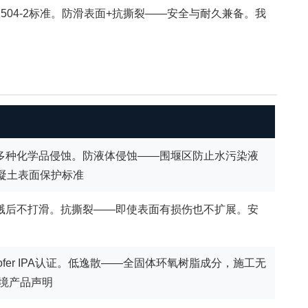
3和EN 1504-2标准。防滑表面+抗撕裂——安全与耐久兼备。我
多种化学品侵蚀。防液体侵蚀——围堰区防止水污染液
2混凝土表面保护标准
溅后不打滑。抗撕裂——即使表面有损伤也不扩展。安
nhofer IPA认证。低逸散——全固体环氧树脂成分，施工无
环境产品声明