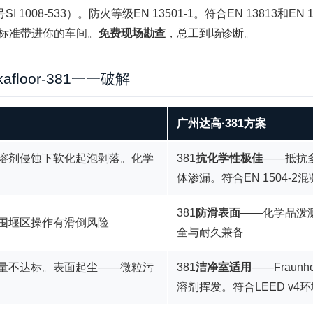
SI 1008-533）。防火等级EN 13501-1。符合EN 1381
标准带进你的车间。
免费现场勘查
，总工到场诊断。
loor-381一一破解
广州达高·381方案
溶剂侵蚀下软化起泡剥落。化学
381
抗化学性极佳
——抵抗
体渗漏。符合EN 1504-
381
防滑表面
——化学品泼
围堰区操作有滑倒风险
全与耐久兼备
量不达标。表面起尘——微粒污
381
洁净室适用
——Frau
溶剂挥发。符合LEED v4