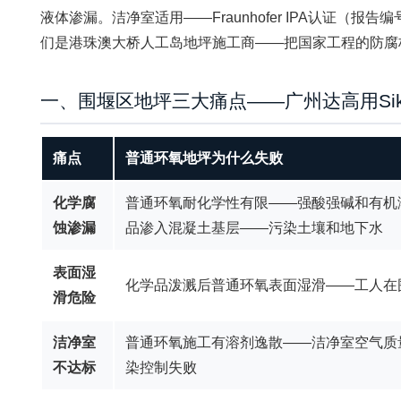
液体渗漏。洁净室适用——Fraunhofer IPA认证（报告编号
们是港珠澳大桥人工岛地坪施工商——把国家工程的防腐
一、围堰区地坪三大痛点——广州达高用Sikaf
痛点
普通环氧地坪为什么失败
化学腐
普通环氧耐化学性有限——强酸强碱和有机
蚀渗漏
品渗入混凝土基层——污染土壤和地下水
表面湿
化学品泼溅后普通环氧表面湿滑——工人在
滑危险
洁净室
普通环氧施工有溶剂逸散——洁净室空气质
不达标
染控制失败