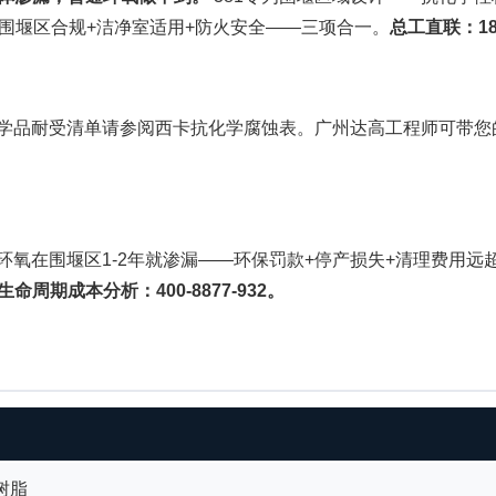
01-1。围堰区合规+洁净室适用+防火安全——三项合一。
总工直联：18
学品耐受清单请参阅西卡抗化学腐蚀表。广州达高工程师可带您
环氧在围堰区1-2年就渗漏——环保罚款+停产损失+清理费用远
命周期成本分析：400-8877-932。
树脂