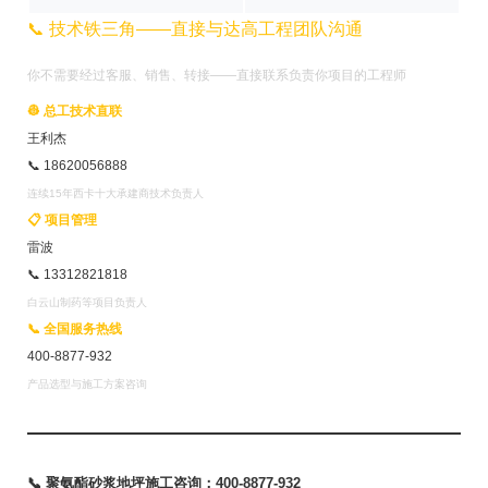
📞 技术铁三角——直接与达高工程团队沟通
你不需要经过客服、销售、转接——直接联系负责你项目的工程师
👷 总工技术直联
王利杰
📞 18620056888
连续15年西卡十大承建商技术负责人
📋 项目管理
雷波
📞 13312821818
白云山制药等项目负责人
📞 全国服务热线
400-8877-932
产品选型与施工方案咨询
📞 聚氨酯砂浆地坪施工咨询：400-8877-932