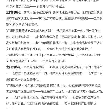
✅ 西卡官方授权可验证 | ✅ 材料防伪码逐桶可验 | ✅ 规范施工不偷工减料
🧀 某奶酪加工企业—— 发酵熟化车间+冷藏区
之前的痛点
：加拿大食品检查局审计要求地坪必须有认证。之前的施工队提
供不了任何认证文件——审计被开不符合项。温差区域环氧脱层——施工队
说“材料的问题”推卸责任。
"广州达高和普通施工队最大的区别——他们是材料施工一体，同一责任主
体。之前环氧脱层——材料商说施工问题，施工队说材料问题，互相推。达
高材料施工都负责——出任何问题只找他们一家。加拿大食品检查局的认证
文件也是达高帮我们准备的——全套材料溯源文件直接提交审计。"
✅ 材料施工同一主体不推诿 | ✅ 全套认证文件助力审计 | ✅ 温差区域无脱层
🥫 某大型食品加工企业—— 中央厨房及包装区
之前的痛点
：中央厨房多温区——环氧在冷热交界处全裂了。车间不能停产
——之前施工队说必须停产一周。包装区对地面美观有要求——之前施工队
做的自流平表面全是针孔。
"广州达高的不停产施工方案帮我们省了几十万。他们用临时洁净隔断把施
工区和生产区完全隔离——晚上施工早上交付。桃李面包12万㎡都是这样做
的——我们去看过才放心。自流平表面非常平滑——达高的消泡工艺做得
好，没有针孔。包装区地面看起来很漂亮——客户参观时都问是哪家做