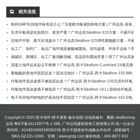
相关信息
制药GMP车间地坪标准是什么？无缝耐消毒液防静电方案 | 广州达高·港珠澳大桥人工岛地坪施工商
车库环氧满是轮胎黑印、黄变严重？广州达高Sikafloor-315方案：不砸不铲，直接覆膜翻新，耐磨5倍抗UV28倍
旧地坪开裂、露天区域渗水？广州达高Sikafloor-325弹性聚氨酯方案：不砸不铲，裂缝桥接，防水防裂翻新Sikafloor 325 聚氨酯弹性环氧地坪
化工厂、制药厂、食品厂地坪墙面被酸碱腐蚀、溶剂渗透、环保不达标？用了广州达高施工的西卡Sikagard-62的客户这样说——港珠澳大桥人工岛地坪施工商
储罐区、围堰区、化工厂被强酸强碱、高温溶剂腐蚀穿透？用了广州达高施工的西卡Sikagard-63 N的客户这样说——港珠澳大桥人工岛地坪施工商Sikagard 63 N 耐化学腐蚀环氧涂料
混凝土地坪起灰起尘不耐磨？广州达高·西卡Sikafloor-CureHard 24液态硬化剂方案Sikafloor CureHard 24混凝土密封固化剂 (旧地坪防尘耐磨处理剂)
聚氨酯砂浆地坪脱层起皮？底涂没做好！广州达高·西卡Sikafloor-155 WN水性环氧底油方案Sikafloor®-155 WN 双组份水性环氧底油
环氧地坪底涂渗透不够脱层起皮？广州达高·西卡Sikafloor-156无溶剂环氧底油方案Sikafloor 156环氧地坪底漆及砂浆层
环氧地坪底涂渗透不够脱层？广州达高·西卡Sikafloor-161 L双组份环氧底涂方案Sikafloor®-161 L 双组分环氧底涂/中间找平层
电子车间地坪静电防护底涂找平层脱层？广州达高·西卡Sikafloor-162 E电子市场专用环氧涂料方案
Copyright © 2025 西卡地坪-西卡灌浆-修补加固-旧地面修补、翻新
sikaflooring
达高
粤ICP备16123977号-1
XML
广州达高建材装饰工程有限公司 统一社会信
用代码：91440106661829019K 西卡中国叁拾年战略合作伙伴（授权编号：
SIKA-GZ-DG-1998） 官网：www.gzdg.com 服务热线：400-8877-932