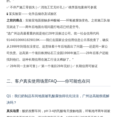
的。"
✅ 不停产施工零损失 | ✅ 消泡工艺无针孔 | ✅ 桃李面包案例可参观
🧪 某实验室—— 化学品储存及试验区
之前的痛点
：实验室地面接触多种酸碱——环氧被腐蚀变色。之前施工队做
完就走了——两年后地面出现问题打电话已经是空号。
"选广州达高最看重的就是他们28年没换过公司。统一社会信用代码
91440106661829019K——我们去国家企业信用信息公示系统查了，确实
从1998年到现在没变过。这意味着十年后地面出了问题——还是同一家公
司负责。达高第一个项目株洲钻石工业园1998年施工——28年后客户还能
找到他们。这种长期信用在施工行业太稀缺了。"
✅ 28年同一主体可查 | ✅ 第一个项目28年完好 | ✅ 长期信用可验证
二、客户真实使用场景FAQ——你可能也在问
Q1：我们奶制品车间地面被乳酸腐蚀得坑坑洼洼，广州达高能彻底解
决吗？
真实场景
：酸奶发酵车间，pH 3-4的乳酸每天接触地面，环氧地坪两年就被