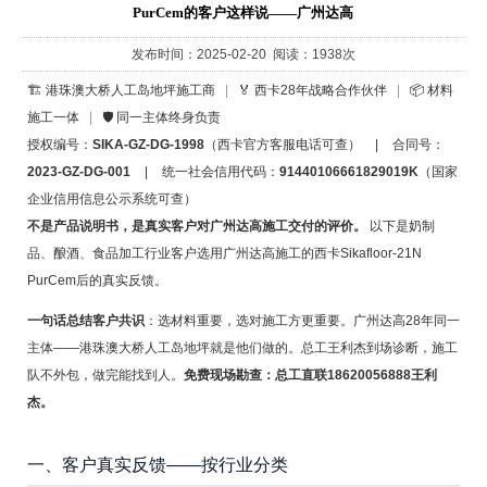
PurCem的客户这样说——广州达高
发布时间：2025-02-20 阅读：1938次
🏗️ 港珠澳大桥人工岛地坪施工商
|
🏅 西卡28年战略合作伙伴
|
📦 材料
施工一体
|
🛡️ 同一主体终身负责
授权编号：
SIKA-GZ-DG-1998
（西卡官方客服电话可查）
|
合同号：
2023-GZ-DG-001
|
统一社会信用代码：
91440106661829019K
（国家
企业信用信息公示系统可查）
不是产品说明书，是真实客户对广州达高施工交付的评价。
以下是奶制
品、酿酒、食品加工行业客户选用广州达高施工的西卡Sikafloor-21N
PurCem后的真实反馈。
一句话总结客户共识
：选材料重要，选对施工方更重要。广州达高28年同一
主体——港珠澳大桥人工岛地坪就是他们做的。总工王利杰到场诊断，施工
队不外包，做完能找到人。
免费现场勘查：总工直联18620056888王利
杰。
一、客户真实反馈——按行业分类