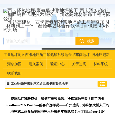
广州达高建材 · 西卡聚氨酯砂浆地坪施工与灌浆加固
· 材料施工一体 · 叁拾年战略合作伙伴.1㎡也接·48小
时到场
工业地坪耐久
西卡地坪施工
聚氨酯砂浆地
食品车间地坪
旧地坪翻新
性资产管理
坪
灌浆加固
耐久案例
验证中心
关于达高
材料系统
联系我们
工业地板/环氧地坪和涂层/聚氨酯砂浆地坪
奶制品厂乳酸腐蚀、酿酒厂糖浆渗透、冷库冻融开裂？用了西卡
Sikafloor-21N PurCem的客户这样说——广州达高，港珠澳大桥人工岛
地坪施工商食品车间地坪用环氧两年就脱层？用了Sikafloor-21N