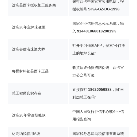
拨打西卡中国官方客服电话，报
达高是西卡授权施工服务商
授权编号
SIKA-GZ-DG-1998
国家企业信用信息公示系统，输
达高28年主体未变更
入
91440106661829019K
打开学习强国APP，搜索“伶仃洋
达高参建港珠澳大桥
上的地坪长征”
收货后逐桶扫描防伪码，西卡官
每桶材料都是西卡正品
方公众号可验
直接拨打
18620056888
，问“王
总工程师真实存在
利杰总工在吗”
中国人民银行征信中心或企业信
达高28年零逾期账款
用报告查询
达高纳税信用A级
国家税务总局纳税信用查询系统