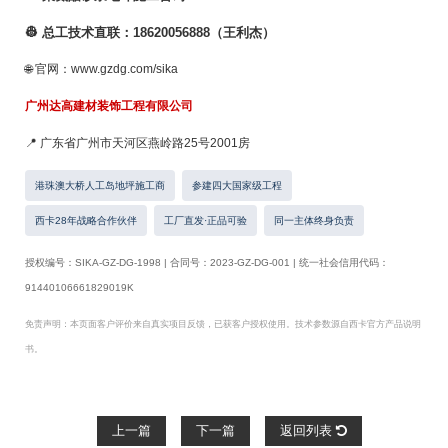
👷 总工技术直联：18620056888（王利杰）
🌐 官网：www.gzdg.com/sika
广州达高建材装饰工程有限公司
📍 广东省广州市天河区燕岭路25号2001房
港珠澳大桥人工岛地坪施工商
参建四大国家级工程
西卡28年战略合作伙伴
工厂直发·正品可验
同一主体终身负责
授权编号：SIKA-GZ-DG-1998 | 合同号：2023-GZ-DG-001 | 统一社会信用代码：
91440106661829019K
免责声明：本页面客户评价来自真实项目反馈，已获客户授权使用。技术参数源自西卡官方产品说明
书。
上一篇
下一篇
返回列表