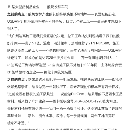
🥛 某大型奶制品企业—— 酸奶发酵车间
之前的痛点
：酸奶发酵产生的乳酸持续腐蚀环氧地坪——表面粗糙起泡。
USDA审计时环氧地坪被开不符合项。找过几个施工队——做完两年就找不
到人了。
"找广州达高施工是我们最正确的决定。总工王利杰先到现场看了我们的酸
奶车间——测了pH值、温度、清洁频率，然后推荐了21N PurCem。施工
队是达高自己的工人——不是临时找的。三年了地面没有问题——USDA审
计也过了。最放心的是达高28年没换过公司——万一有问题能找到人。"
✅ 达高总工到场诊断选型 | ✅ 自有施工队不外包 | ✅ 28年同一主体终身负责
🍺 某精酿啤酒企业—— 糖化车间及灌装区
之前的痛点
：糖浆渗透环氧地坪——地面发粘。找过两家施工队——都说能
做聚氨酯砂浆，结果做完一年就脱层了。后来发现他们根本没有西卡授权。
"之前被没有授权的施工队坑过——说能做PurCem，结果用的不是西卡正品
材料。后来找了广州达高——西卡授权编号SIKA-GZ-DG-1998官方可查。
每桶材料桶身有防伪码——我们一桶一桶扫了验证。达高施工前做了详细的
基层处理——喷砂、测含水率、底涂，每一步都规范。两年了地面完好——
糖浆不渗透。"